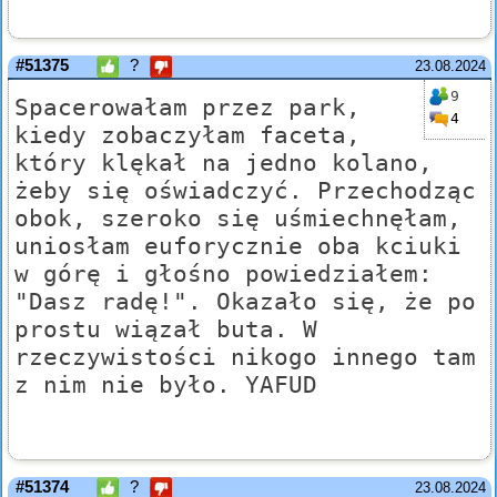
#51375
?
23.08.2024
9
Spacerowałam przez park,
4
kiedy zobaczyłam faceta,
który klękał na jedno kolano,
żeby się oświadczyć. Przechodząc
obok, szeroko się uśmiechnęłam,
uniosłam euforycznie oba kciuki
w górę i głośno powiedziałem:
"Dasz radę!". Okazało się, że po
prostu wiązał buta. W
rzeczywistości nikogo innego tam
z nim nie było. YAFUD
#51374
?
23.08.2024