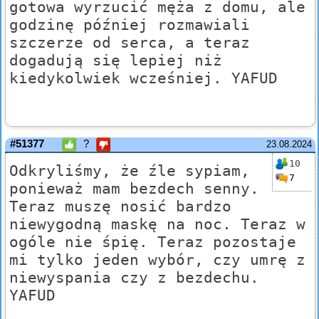
gotowa wyrzucić męża z domu, ale
godzinę później rozmawiali
szczerze od serca, a teraz
dogadują się lepiej niż
kiedykolwiek wcześniej. YAFUD
#51377
?
23.08.2024
10
Odkryliśmy, że źle sypiam,
7
ponieważ mam bezdech senny.
Teraz muszę nosić bardzo
niewygodną maskę na noc. Teraz w
ogóle nie śpię. Teraz pozostaje
mi tylko jeden wybór, czy umrę z
niewyspania czy z bezdechu.
YAFUD