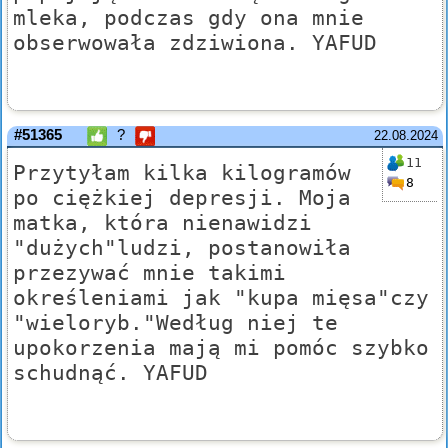
mleka, podczas gdy ona mnie
obserwowała zdziwiona. YAFUD
#51365
?
22.08.2024
11
Przytyłam kilka kilogramów
8
po ciężkiej depresji. Moja
matka, która nienawidzi
"dużych"ludzi, postanowiła
przezywać mnie takimi
określeniami jak "kupa mięsa"czy
"wieloryb."Według niej te
upokorzenia mają mi pomóc szybko
schudnąć. YAFUD