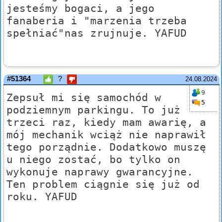
jesteśmy bogaci, a jego
fanaberia i "marzenia trzeba
spełniać"nas zrujnuje. YAFUD
#51364
?
24.08.2024
9
Zepsuł mi się samochód w
5
podziemnym parkingu. To już
trzeci raz, kiedy mam awarię, a
mój mechanik wciąż nie naprawił
tego porządnie. Dodatkowo muszę
u niego zostać, bo tylko on
wykonuje naprawy gwarancyjne.
Ten problem ciągnie się już od
roku. YAFUD