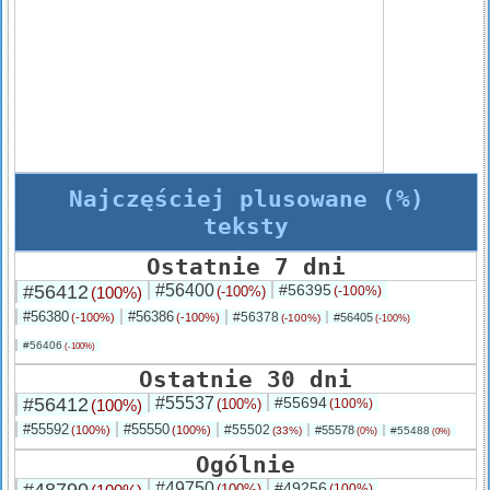
Najczęściej plusowane (%)
teksty
Ostatnie 7 dni
#56412
#56400
#56395
(100%)
(-100%)
(-100%)
#56380
#56386
#56378
(-100%)
(-100%)
#56405
(-100%)
(-100%)
#56406
(-100%)
Ostatnie 30 dni
#56412
#55537
#55694
(100%)
(100%)
(100%)
#55592
#55550
#55502
(100%)
(100%)
#55578
(33%)
#55488
(0%)
(0%)
Ogólnie
#49750
#49256
(100%)
(100%)