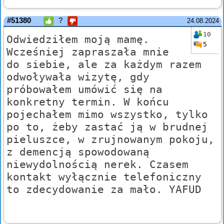
#51380
?
24.08.2024
10
Odwiedziłem moją mamę.
5
Wcześniej zapraszała mnie
do siebie, ale za każdym razem
odwoływała wizytę, gdy
próbowałem umówić się na
konkretny termin. W końcu
pojechałem mimo wszystko, tylko
po to, żeby zastać ją w brudnej
pieluszce, w zrujnowanym pokoju,
z demencją spowodowaną
niewydolnością nerek. Czasem
kontakt wyłącznie telefoniczny
to zdecydowanie za mało. YAFUD