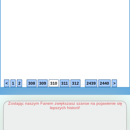
...
...
<
1
2
308
309
310
311
312
2439
2440
>
Zostając naszym Fanem zwiększasz szanse na pojawienie się
lepszych historii!