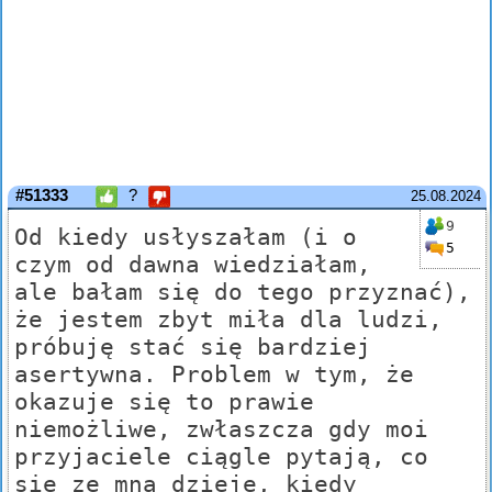
#51333
?
25.08.2024
9
Od kiedy usłyszałam (i o
5
czym od dawna wiedziałam,
ale bałam się do tego przyznać),
że jestem zbyt miła dla ludzi,
próbuję stać się bardziej
asertywna. Problem w tym, że
okazuje się to prawie
niemożliwe, zwłaszcza gdy moi
przyjaciele ciągle pytają, co
się ze mną dzieje, kiedy