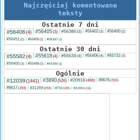
Najczęściej komentowane
teksty
Ostatnie 7 dni
#56406
#56405
#56380
#56402
#56400
(4)
(3)
(3)
(2)
(2)
#56451
#56408
(2)
#56397
(2)
(2)
Ostatnie 30 dni
#55582
#55618
#55630
#56406
#55732
(4)
(4)
(4)
(4)
(3)
#56405
#55488
(3)
#56380
(3)
(3)
Ogólnie
#12039
#3890
#20916
#8676
(1441)
(526)
(488)
(315)
#8617
#31269
(293)
#716
(258)
#32804
(243)
(216)