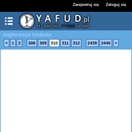
Zarejestruj się
Zaloguj się
Najnowsze historie
...
...
<
1
2
308
309
310
311
312
2439
2440
>