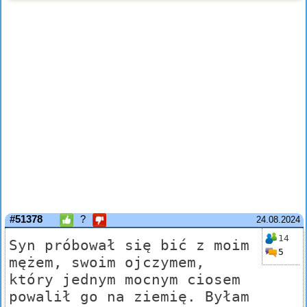
#51378
?
24.08.2024
14
Syn próbował się bić z moim
5
mężem, swoim ojczymem,
który jednym mocnym ciosem
powalił go na ziemię. Byłam