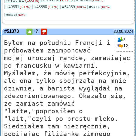
#48790
(100%)
#49591
#48850
#54359
(100%)
(100%)
#53956
(100%)
(100%)
#54375
(100%)
#51373
?
23.08.2024
8
Byłem na południu Francji i
12
próbowałem zaimponować
mojej uroczej randce, zamawiając
po francusku w kawiarni.
Myślałem, że mówię perfekcyjnie,
ale ona tylko spojrzała na mnie
dziwnie, a barista wyglądał na
zdezorientowanego. Okazało się,
że zamiast zamówić
"latte,"poprosiłem o
"lait,"czyli po prostu mleko.
Siedziałem tam niezręcznie,
popijając filiżankę zimnego