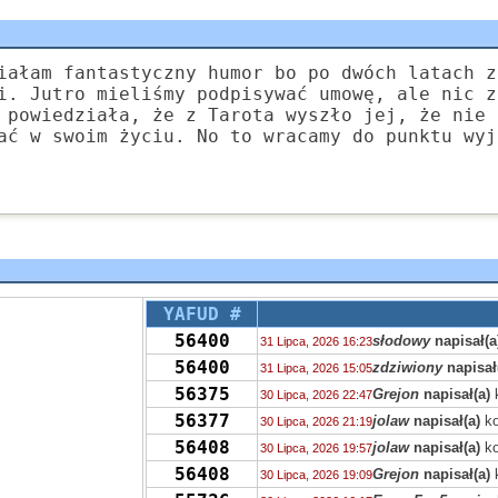
iałam fantastyczny humor bo po dwóch latach z
i. Jutro mieliśmy podpisywać umowę, ale nic z
 powiedziała, że z Tarota wyszło jej, że nie 
ać w swoim życiu. No to wracamy do punktu wyj
YAFUD #
56400
słodowy
napisał(a
31 Lipca, 2026 16:23
56400
zdziwiony
napisał
31 Lipca, 2026 15:05
56375
Grejon
napisał(a)
30 Lipca, 2026 22:47
56377
jolaw
napisał(a)
ko
30 Lipca, 2026 21:19
56408
jolaw
napisał(a)
ko
30 Lipca, 2026 19:57
56408
Grejon
napisał(a)
30 Lipca, 2026 19:09