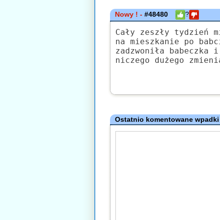
Nowy ! -
#48480
?
Cały zeszły tydzień m
na mieszkanie po babc
zadzwoniła babeczka i
niczego dużego zmieni
Ostatnio komentowane wpadki