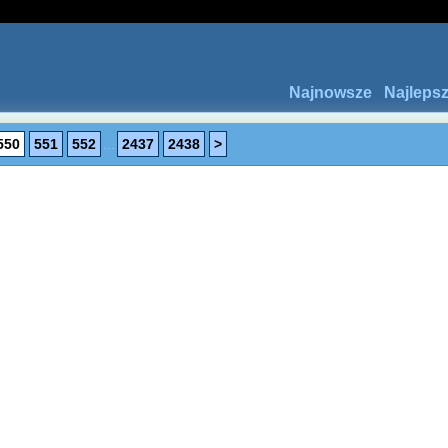
Najnowsze
Najleps
550
551
552
...
2437
2438
>