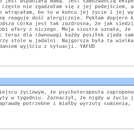
e jest wspaniałą mamą. Jest samozwańczą ekspe
 często nie zgadzałam się z jej podejściem, a
e wtrącałam, bo to w końcu jej życie i jej wy
kę reaguje dość alergicznie. Pękłam dopiero k
odsza córka jest tak zazdrosna, że jak siedzi
obi afery z niczego. Moja siostra uznała, że 
c teraz dla równowagi każdy posiłek zjada sam
rzy stole w jadalni. Najgorsza była ta wielka
daniem wyjściu z sytuacji. YAFUD
iejscu życiowym, że psychoterapeuta zapropono
yty w tygodniu. Zaznaczył, że nigdy w życiu j
aprawdę potrzebne i miałby wyrzuty sumienia, 