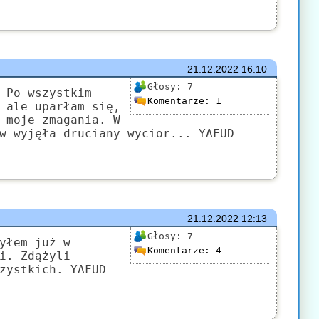
21.12.2022
16:10
Głosy:
7
 Po wszystkim
Komentarze:
1
 ale uparłam się,
 moje zmagania. W
w wyjęła druciany wycior... YAFUD
21.12.2022
12:13
Głosy:
7
yłem już w
Komentarze:
4
i. Zdążyli
zystkich. YAFUD