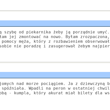
ą szybę od piekarnika żeby ją porządnie umyć.
łam jej zmontować na nowo. Byłam zrozpaczona,
 pomocy męża, który z rozbawieniem obserwował
sobie nie poradzę i zasugerował żebym najpier
jomych nad morze pociągiem. Ja z dziewczyną b
 spóźniała. Wpadli na peron w ostatniej chwil
obą - kumpla, który akurat miał bilety dla ws