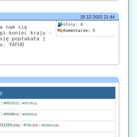
20.12.2022
21:44
Głosy:
8
a nam się
Komentarze:
5
gi koniec kraju -
się popłakała i
u. YAFUD
y
#55723
#55730
(2)
(1)
#55488
#55629
(3)
(2)
#31269
#716
(258)
#32804
(243)
(216)