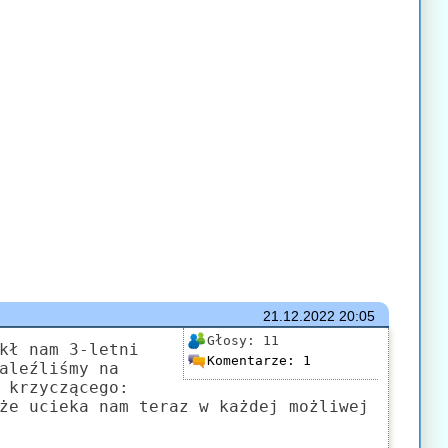
21.12.2022
20:05
Głosy:
11
kł nam 3-letni
Komentarze:
1
aleźliśmy na
 krzyczącego:
że ucieka nam teraz w każdej możliwej