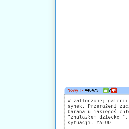
Nowy ! -
#48473
?
W zatłoczonej galerii
synek. Przerażeni zac
barana u jakiegoś chł
"znalazłem dziecko!".
sytuacji. YAFUD