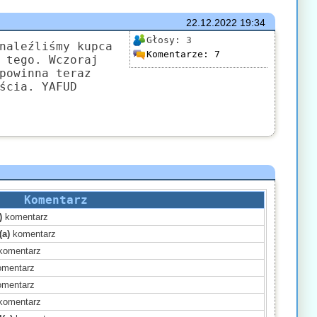
22.12.2022
19:34
Głosy:
3
naleźliśmy kupca
Komentarze:
7
 tego. Wczoraj
powinna teraz
ścia. YAFUD
Komentarz
)
komentarz
(a)
komentarz
komentarz
mentarz
mentarz
komentarz