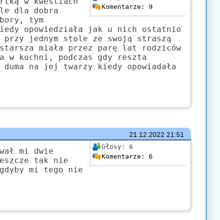
rtką w kwestiach
Komentarze:
9
le dla dobra
bory, tym
iedy opowiedziała jak u nich ostatnio
 przy jednym stole ze swoją straszą
starsza miała przez parę lat rodziców
a w kuchni, podczas gdy reszta
 duma na jej twarzy kiedy opowiadała
21.12.2022
21:51
Głosy:
6
wał mi dwie
Komentarze:
6
eszcze tak nie
gdyby mi tego nie