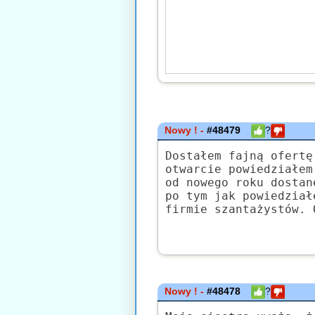
Nowy ! -
#48479
?
Dostałem fajną ofertę
otwarcie powiedziałem
od nowego roku dostan
po tym jak powiedział
firmie szantażystów. 
Nowy ! -
#48478
?