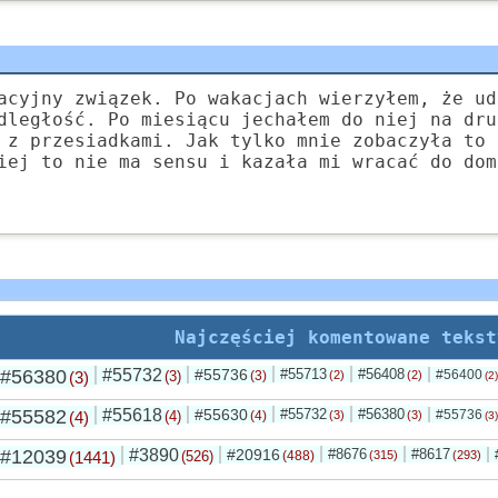
acyjny związek. Po wakacjach wierzyłem, że ud
dległość. Po miesiącu jechałem do niej na dru
 z przesiadkami. Jak tylko mnie zobaczyła to 
iej to nie ma sensu i kazała mi wracać do dom
Najczęściej komentowane tekst
#56380
#55732
#55736
#55713
#56408
#56400
(3)
(3)
(3)
(2)
(2)
(2)
#55582
#55618
#55630
#55732
#56380
#55736
(4)
(4)
(4)
(3)
(3)
(3)
#12039
#3890
#20916
#8676
#8617
(1441)
(526)
(488)
(315)
(293)