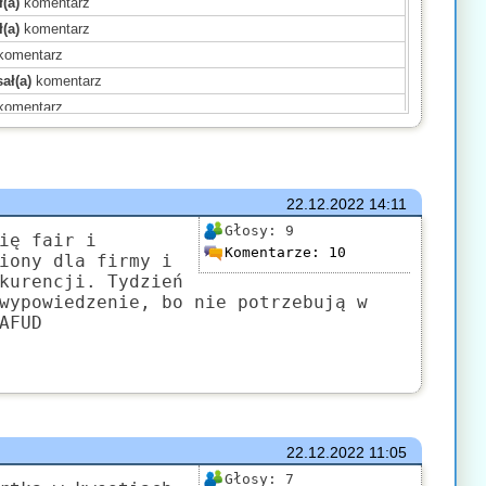
(a)
komentarz
(a)
komentarz
komentarz
ał(a)
komentarz
komentarz
omentarz
(a)
komentarz
komentarz
22.12.2022
14:11
komentarz
Głosy:
9
omentarz
ię fair i
Komentarze:
10
iony dla firmy i
sał(a)
komentarz
kurencji. Tydzień
entarz
wypowiedzenie, bo nie potrzebują w
mentarz
AFUD
sał(a)
komentarz
22.12.2022
11:05
Głosy:
7