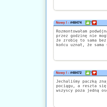
Nowy ! -
#48474
?
Rozmontowałam podwójn
przez godzinę nie mog
że zrobię to sama bez
końcu uznał, że sama 
Nowy ! -
#48472
?
Jechaliśmy paczką zna
pociągu, a reszta się
wszyscy poza jedną os