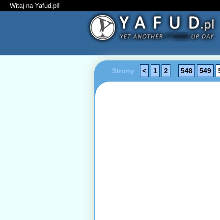
Witaj na Yafud.pl!
Strony
<
1
2
...
548
549