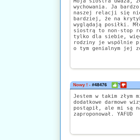
Moja siostra uważa, ż
wychowania. Ja bardzo
naszej relacji się ni
bardziej, że na kryty
wyglądają posiłki. Mł
siostrą to non-stop r
tylko dla siebie, wię
rodziny je wspólnie p
o tym genialnym jej z
Nowy ! -
#48476
?
Jestem w takim złym m
dodatkowe darmowe wiz
postąpił, ale mi są n
zaproponował. YAFUD