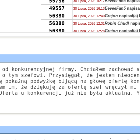
55736
EeveeFan5
napisał
30 Lipca, 2026 16:17
49557
EeveeFan5
napisał
30 Lipca, 2026 16:13
56380
Grejon
napisał(a)
30 Lipca, 2026 12:40
56380
Robin Chudł
napis
30 Lipca, 2026 12:31
56380
Grejon
napisał(a)
30 Lipca, 2026 12:28
56393
PRVW
napisał(a)
k
30 Lipca, 2026 08:46
55736
zdziwiony
napisał
29 Lipca, 2026 14:38
55730
Drag0n
napisał(a)
29 Lipca, 2026 14:03
55713
Drag0n
napisał(a)
29 Lipca, 2026 13:59
55723
QTWU
napisał(a)
k
 od konkurencyjnej firmy. Chciałem zachować s
29 Lipca, 2026 12:13
 o tym szefowi. Przysięgał, że jestem nieocen
56386
num num cat
napi
29 Lipca, 2026 10:27
ę pokaźną podwyżkę bijącą na głowę ofertę kon
55736
Niki
napisał(a)
kom
28 Lipca, 2026 20:38
em im, że dziękuję za ofertę szef wręczył mi 
55732
Luzik
napisał(a)
ko
28 Lipca, 2026 17:45
Oferta u konkurencji już nie była aktualna. Y
55732
czarodziejnik
napi
28 Lipca, 2026 15:51