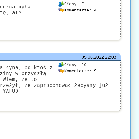
Głosy:
7
eczna była
Komentarze:
4
tę, ale
05.06.2022
22:03
Głosy:
10
a syna, bo ktoś z
Komentarze:
9
ziny w przyszłą
 Wiem, że to
rzeżył, że zaproponował żebyśmy już
 YAFUD