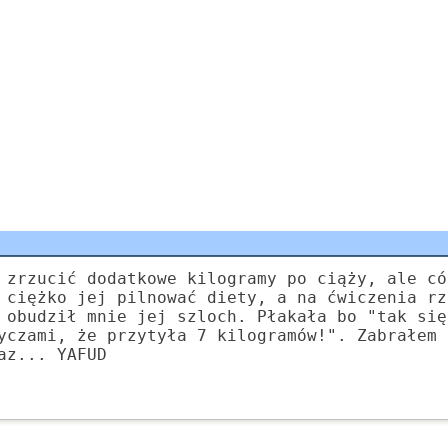
 zrzucić dodatkowe kilogramy po ciąży, ale có
 ciężko jej pilnować diety, a na ćwiczenia rz
 obudził mnie jej szloch. Płakała bo "tak się
yczami, że przytyła 7 kilogramów!". Zabrałem 
az... YAFUD