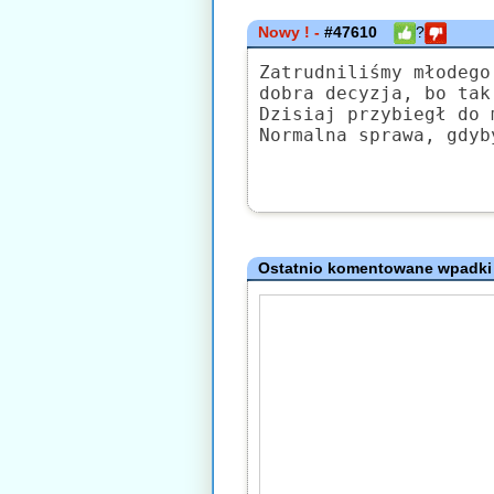
Nowy ! -
#47610
?
Zatrudniliśmy młodego
dobra decyzja, bo tak
Dzisiaj przybiegł do 
Normalna sprawa, gdyb
Ostatnio komentowane wpadki