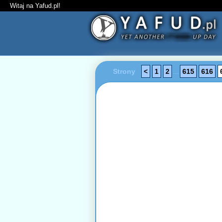
Witaj na Yafud.pl!
Strony
<
1
2
...
615
616