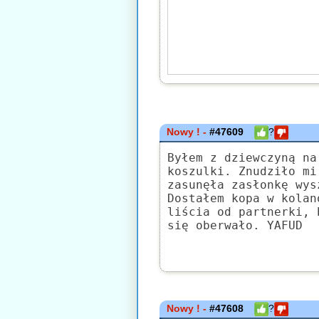
Nowy ! -
#47609
?
Byłem z dziewczyną na
koszulki. Znudziło mi
zasunęła zasłonkę wys
Dostałem kopa w kolan
liścia od partnerki, 
się oberwało. YAFUD
Nowy ! -
#47608
?