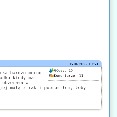
05.06.2022
19:50
Głosy:
15
rka bardzo mocno
Komentarze:
11
adko kiedy ma
 obżerała w
jej małą z rąk i poprosiłem, żeby