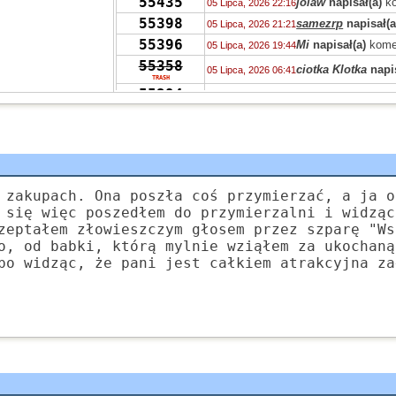
55435
jolaw
napisał(a)
ko
05 Lipca, 2026 22:16
55398
samezrp
napisał(a
05 Lipca, 2026 21:21
55396
Mi
napisał(a)
kome
05 Lipca, 2026 19:44
55358
ciotka Klotka
napis
05 Lipca, 2026 06:41
TRASH
55394
ciotka Klotka
napis
05 Lipca, 2026 06:36
TRASH
55319
Peppone
napisał(a
04 Lipca, 2026 15:04
55393
Peppone
napisał(a
04 Lipca, 2026 15:03
55422
Peppone
napisał(a
04 Lipca, 2026 15:02
55322
wasp
napisał(a)
ko
03 Lipca, 2026 15:31
 zakupach. Ona poszła coś przymierzać, a ja o
55322
zdziwiony
napisał
03 Lipca, 2026 10:41
 się więc poszedłem do przymierzalni i widząc
55319
zeptałem złowieszczym głosem przez szparę "Ws
Grejon
napisał(a)
02 Lipca, 2026 13:57
o, od babki, którą mylnie wziąłem za ukochaną
55347
Bzhevxh
napisał(a
02 Lipca, 2026 11:46
bo widząc, że pani jest całkiem atrakcyjna za
55319
Alice
napisał(a)
ko
02 Lipca, 2026 10:42
55319
Grejon
napisał(a)
02 Lipca, 2026 06:10