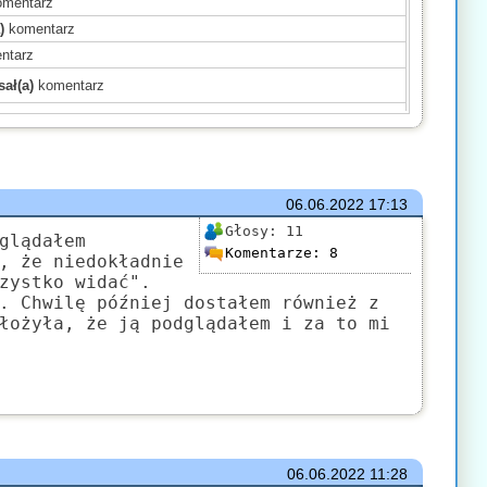
mentarz
)
komentarz
ntarz
ał(a)
komentarz
ał(a)
komentarz
)
komentarz
)
komentarz
)
komentarz
06.06.2022
17:13
mentarz
Głosy:
11
glądałem
Komentarze:
8
(a)
komentarz
, że niedokładnie
zystko widać".
komentarz
. Chwilę później dostałem również z
)
komentarz
łożyła, że ją podglądałem i za to mi
mentarz
komentarz
06.06.2022
11:28