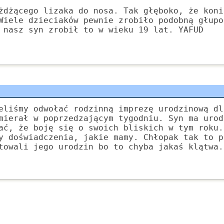
żdżącego lizaka do nosa. Tak głęboko, że koni
Wiele dzieciaków pewnie zrobiło podobną głupo
 nasz syn zrobił to w wieku 19 lat. YAFUD
eliśmy odwołać rodzinną imprezę urodzinową dl
mierał w poprzedzającym tygodniu. Syn ma urod
ać, że boję się o swoich bliskich w tym roku.
y doświadczenia, jakie mamy. Chłopak tak to p
towali jego urodzin bo to chyba jakaś klątwa.