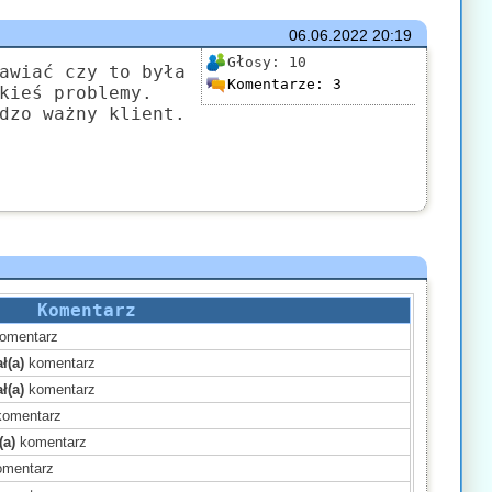
06.06.2022
20:19
Głosy:
10
awiać czy to była
Komentarze:
3
kieś problemy.
dzo ważny klient.
Komentarz
omentarz
ł(a)
komentarz
ł(a)
komentarz
omentarz
(a)
komentarz
mentarz