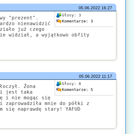
05.06.2022
16:27
Głosy:
3
wy "prezent".
Komentarze:
3
ardzo nienawidzić
ziało już czego
ie widział, a wyjątkowo obfity
05.06.2022
11:17
Głosy:
8
łoczył. Żona
Komentarze:
5
i jest taka
ę i nie mogąc się
i zaprowadziła mnie do półki z
m się naprawdę stary! YAFUD