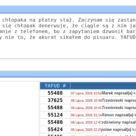
 chłopaka na płatny staż. Zaczynam się zastan
 się chłopak denerwuje, że ciągle są z nim ja
mnie z telefonem, bo z zapytaniem dzwonił bar
y nie to, że akurat sikałem do pisuaru. YAFUD
YAFUD #
55488
Marek
napisał(a)
k
07 Lipca, 2026 10:52
37625
Trześnieski
napisa
06 Lipca, 2026 16:48
55488
Trześnieski
napisa
06 Lipca, 2026 16:41
55124
Xenon
napisał(a)
k
06 Lipca, 2026 15:14
55480
zdziwiony
napisał
06 Lipca, 2026 12:47
55424
jolaw
napisał(a)
ko
05 Lipca, 2026 22:20