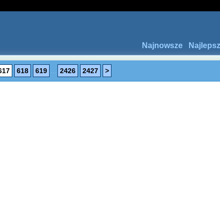
Najnowsze
Najleps
617
618
619
...
2426
2427
>