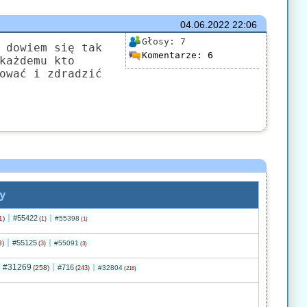
04.06.2022
22:06
Głosy:
7
 dowiem się tak
Komentarze:
6
każdemu kto
ować i zdradzić
y
#55422
1)
#55398
(1)
(1)
#55125
3)
#55091
(3)
(3)
#31269
#716
(258)
#32804
(243)
(216)