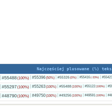
Najczęściej plusowane (%) teks
#55488
#55396
#55326
#55416
#5542
(100%)
(50%)
(0%)
(-33%)
#55297
#55263
#55488
#55122
#5
(100%)
(100%)
(100%)
(100%)
#48790
#49750
#49256
#49591
#4
(100%)
(100%)
(100%)
(100%)