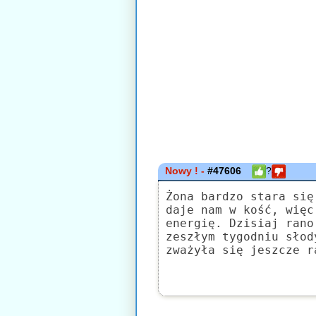
Nowy ! -
#47606
?
Żona bardzo stara się
daje nam w kość, więc
energię. Dzisiaj rano
zeszłym tygodniu słod
zważyła się jeszcze r