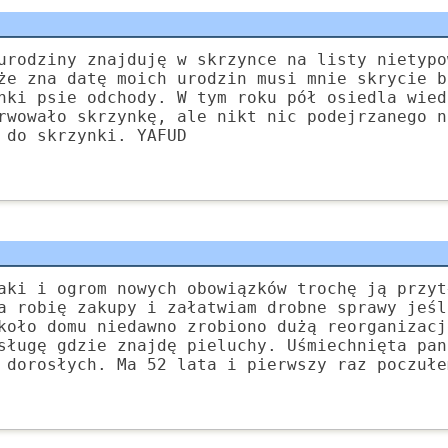
urodziny znajduję w skrzynce na listy nietypo
że zna datę moich urodzin musi mnie skrycie b
nki psie odchody. W tym roku pół osiedla wied
rwowało skrzynkę, ale nikt nic podejrzanego n
 do skrzynki. YAFUD
aki i ogrom nowych obowiązków trochę ją przyt
a robię zakupy i załatwiam drobne sprawy jeśl
koło domu niedawno zrobiono dużą reorganizacj
sługę gdzie znajdę pieluchy. Uśmiechnięta pan
 dorosłych. Ma 52 lata i pierwszy raz poczułe