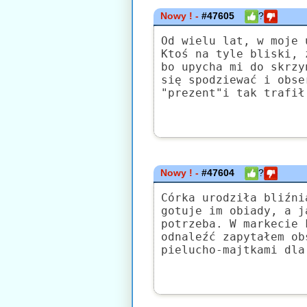
Nowy ! -
#47605
?
Od wielu lat, w moje 
Ktoś na tyle bliski, 
bo upycha mi do skrzy
się spodziewać i obse
"prezent"i tak trafił
Nowy ! -
#47604
?
Córka urodziła bliźni
gotuje im obiady, a j
potrzeba. W markecie 
odnaleźć zapytałem ob
pielucho-majtkami dla