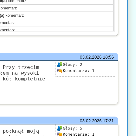
ł(a)
komentarz
omentarz
(a)
komentarz
mentarz
mentarz
)
komentarz
ntarz
ał(a)
komentarz
03.02.2026
18:56
ał(a)
komentarz
Głosy:
2
 Przy trzecim
Komentarze:
1
)
komentarz
łem na wysoki
 kół kompletnie
)
komentarz
)
komentarz
mentarz
(a)
komentarz
03.02.2026
17:31
Głosy:
5
 połknął moją
Komentarze:
1