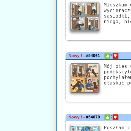
Mieszkam 
wycieracz
sąsiadki,
niego, ni
Nowy ! -
#54061
?
Mój pies 
podekscyt
pochylałe
głaskać p
Nowy ! -
#54070
?
Poszłam z