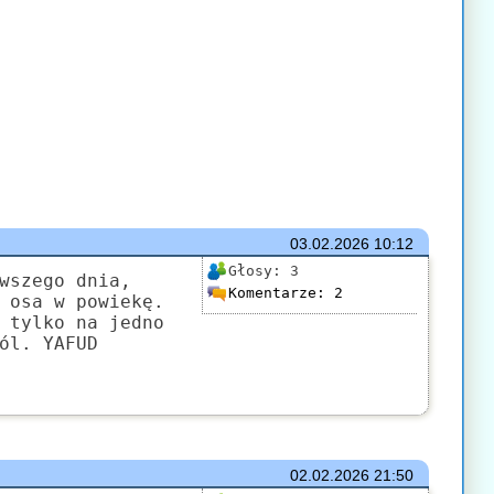
03.02.2026
10:12
Głosy:
3
wszego dnia,
Komentarze:
2
 osa w powiekę.
 tylko na jedno
ól. YAFUD
02.02.2026
21:50