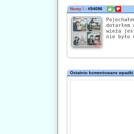
Nowy ! -
#54096
?
Pojechałe
dotarłem 
wieża jes
nie było 
Ostatnio komentowane wpadki