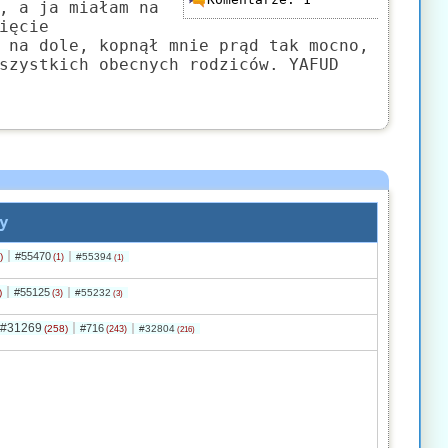
, a ja miałam na
ięcie
 na dole, kopnął mnie prąd tak mocno,
szystkich obecnych rodziców. YAFUD
y
#55470
)
#55394
(1)
(1)
#55125
)
#55232
(3)
(3)
#31269
#716
(258)
#32804
(243)
(216)