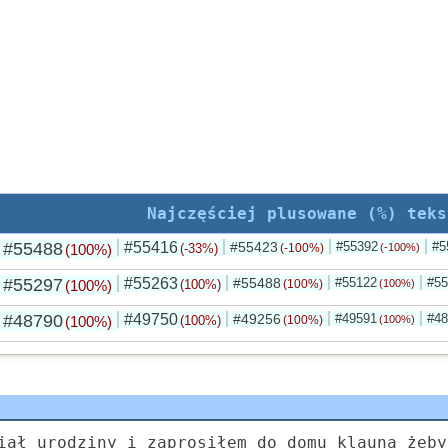
Najczęściej plusowane (%) teks
#55488
#55416
#55423
#55392
#5
(100%)
(-33%)
(-100%)
(-100%)
#55297
#55263
#55488
#55122
#55
(100%)
(100%)
(100%)
(100%)
#48790
#49750
#49256
#49591
#48
(100%)
(100%)
(100%)
(100%)
iał urodziny i zaprosiłem do domu klauna żeby