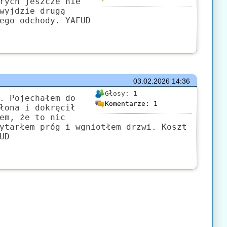
rych jeszcze nie
wyjdzie drugą
ego odchody. YAFUD
03.02.2026
14:36
Głosy:
1
. Pojechałem do
Komentarze:
1
łona i dokręcił
em, że to nic
ytarłem próg i wgniotłem drzwi. Koszt
UD