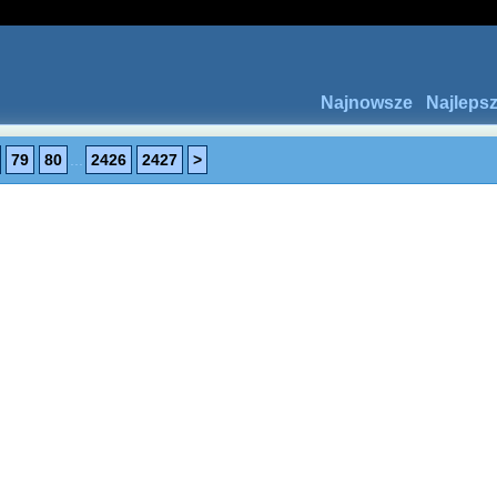
Najnowsze
Najleps
79
80
...
2426
2427
>