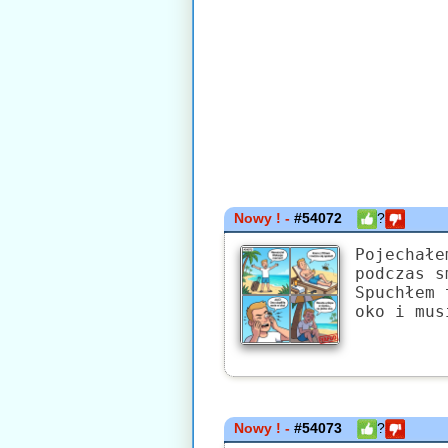
Nowy ! -
#54072
?
Pojechałe
podczas s
Spuchłem 
oko i mus
Nowy ! -
#54073
?