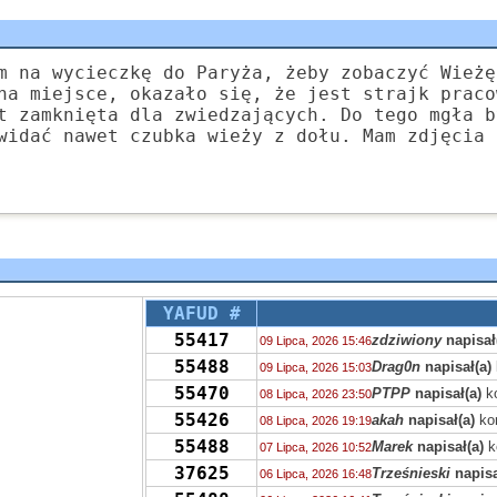
m na wycieczkę do Paryża, żeby zobaczyć Wieżę
na miejsce, okazało się, że jest strajk praco
t zamknięta dla zwiedzających. Do tego mgła b
widać nawet czubka wieży z dołu. Mam zdjęcia 
YAFUD #
55417
zdziwiony
napisał
09 Lipca, 2026 15:46
55488
Drag0n
napisał(a)
09 Lipca, 2026 15:03
55470
PTPP
napisał(a)
k
08 Lipca, 2026 23:50
55426
akah
napisał(a)
ko
08 Lipca, 2026 19:19
55488
Marek
napisał(a)
k
07 Lipca, 2026 10:52
37625
Trześnieski
napisa
06 Lipca, 2026 16:48