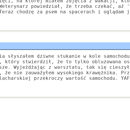
ięci, na której miałem zdjęcia z wakacji, któ
Weterynarz powiedział, że trzeba czekać, aż '
Teraz chodzę za psem na spacerach i oglądam j
ia słyszałem dziwne stukanie w kole samochodu
, który stwierdził, że to tylko obluzowana os
sze. Wyjeżdżając z warsztatu, tak się cieszył
, że nie zauważyłem wysokiego krawężnika. Prz
lacharskiej przekroczy wartość samochodu. YAF