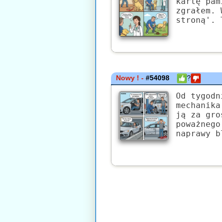
kartę pam
zgrałem. 
stroną'. 
Nowy ! -
#54098
?
Od tygodn
mechanika
ją za gro
poważnego
naprawy b