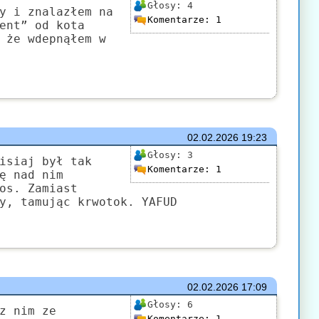
Głosy:
4
y i znalazłem na
Komentarze:
1
ent” od kota
 że wdepnąłem w
02.02.2026
19:23
Głosy:
3
isiaj był tak
Komentarze:
1
ę nad nim
os. Zamiast
y, tamując krwotok. YAFUD
02.02.2026
17:09
Głosy:
6
z nim ze
Komentarze:
1