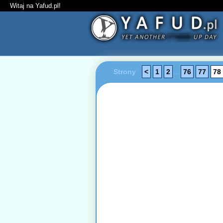
Witaj na Yafud.pl!
Strony
<
1
2
...
76
77
78