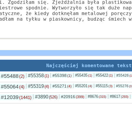
i. Zgodziłam się. Zjeżdżalnia była plastikowa
iestrowe spodnie. Wytworzyło się tak duże nap
atyczne, że kiedy dotknęłam metalowej poręczy
adłam na tyłku w piaskownicy, budząc śmiech w
Najczęściej komentowane tekst
#55488
#55358
#55398
#55435
#55422
#55426
(2)
(1)
(1)
(1)
(1)
(1
#55064
#55319
#55271
#55201
#55115
#55276
(4)
(4)
(4)
(4)
(3)
(3
#12039
#3890
#20916
#8676
#8617
(1441)
(526)
(399)
(315)
(293)