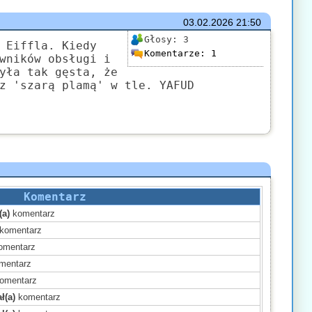
03.02.2026
21:50
Głosy:
3
 Eiffla. Kiedy
Komentarze:
1
wników obsługi i
yła tak gęsta, że
z 'szarą plamą' w tle. YAFUD
Komentarz
(a)
komentarz
komentarz
omentarz
mentarz
omentarz
ł(a)
komentarz