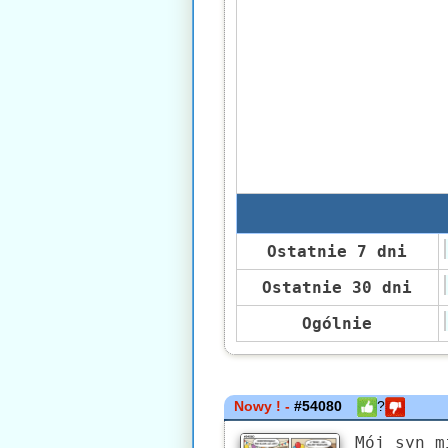
Ostatnie 7 dni
Ostatnie 30 dni
Ogólnie
Nowy ! -
#54080
?
Mój syn m