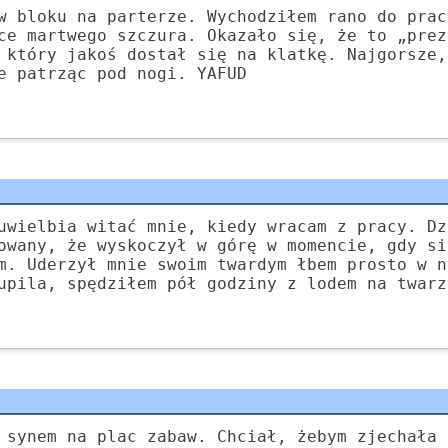
w bloku na parterze. Wychodziłem rano do prac
ce martwego szczura. Okazało się, że to „prez
 który jakoś dostał się na klatkę. Najgorsze,
e patrząc pod nogi. YAFUD
uwielbia witać mnie, kiedy wracam z pracy. Dz
owany, że wyskoczył w górę w momencie, gdy si
m. Uderzył mnie swoim twardym łbem prosto w n
upila, spędziłem pół godziny z lodem na twarz
 synem na plac zabaw. Chciał, żebym zjechała 