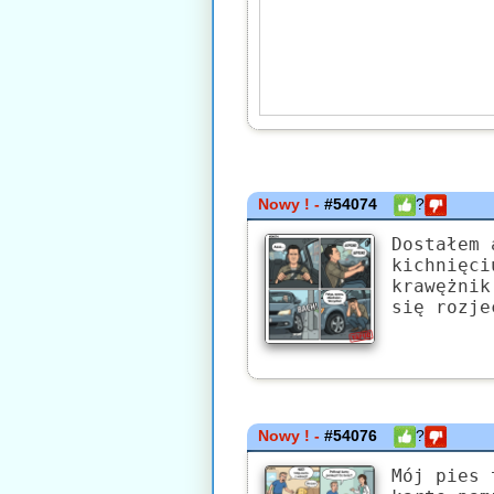
Nowy ! -
#54074
?
Dostałem 
kichnięci
krawężnik
się rozje
Nowy ! -
#54076
?
Mój pies 