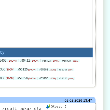
ty
5403
#55422
(-100%)
#55424
(-100%)
#55427
(-100%)
(-100%)
350
#55125
(100%)
#55381
(100%)
#55396
(100%)
(50%)
850
#54359
(100%)
#53956
(100%)
#54375
(100%)
(100%)
02.02.2026
13:47
Głosy:
5
 zrobić pokaz dla