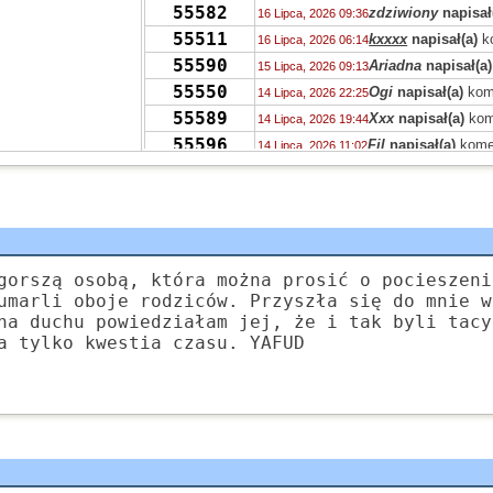
55582
zdziwiony
napisał
16 Lipca, 2026 09:36
55511
kxxxx
napisał(a)
k
16 Lipca, 2026 06:14
55590
Ariadna
napisał(a)
15 Lipca, 2026 09:13
55550
Ogi
napisał(a)
kom
14 Lipca, 2026 22:25
55589
Xxx
napisał(a)
kom
14 Lipca, 2026 19:44
55596
Fil
napisał(a)
kome
14 Lipca, 2026 11:02
55509
Fil
napisał(a)
kome
14 Lipca, 2026 11:00
55509
zdziwiony
napisał
14 Lipca, 2026 10:23
55447
nuda
napisał(a)
ko
13 Lipca, 2026 19:55
55522
jolaw
napisał(a)
ko
13 Lipca, 2026 08:03
55551
zdziwiony
napisał
gorszą osobą, która można prosić o pocieszeni
12 Lipca, 2026 10:26
umarli oboje rodziców. Przyszła się do mnie w
55555
Grejon
napisał(a)
12 Lipca, 2026 03:08
na duchu powiedziałam jej, że i tak byli tacy
55474
Grejon
napisał(a)
k
11 Lipca, 2026 19:07
a tylko kwestia czasu. YAFUD
55467
Tricksteros
napisał
11 Lipca, 2026 11:41
55467
M.
napisał(a)
kome
10 Lipca, 2026 23:38