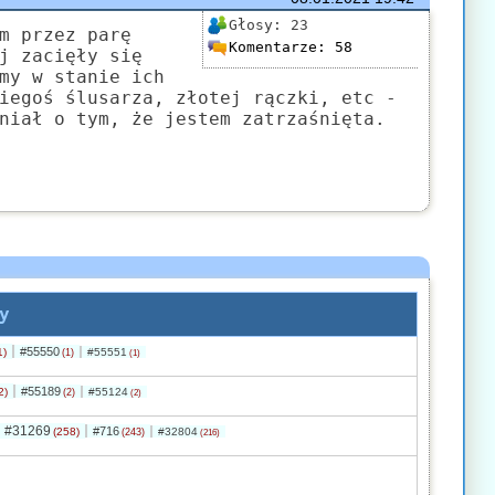
Głosy:
23
m przez parę
Komentarze:
58
j zacięły się
my w stanie ich
iegoś ślusarza, złotej rączki, etc -
niał o tym, że jestem zatrzaśnięta.
y
#55550
1)
#55551
(1)
(1)
#55189
2)
#55124
(2)
(2)
#31269
#716
(258)
#32804
(243)
(216)