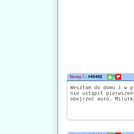
Nowy ! -
#45492
?
Weszłam do domu i w p
nie ustąpił pierwszeń
obejrzeć auto. Milutk