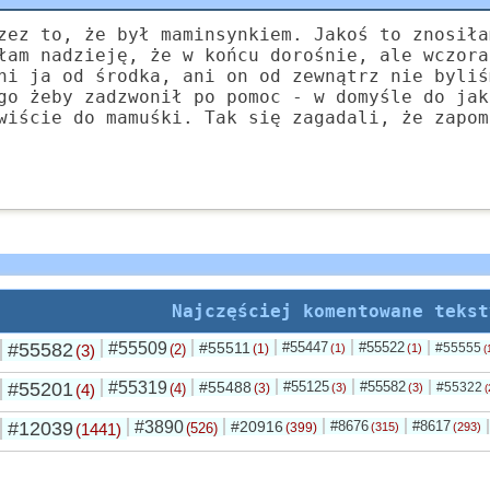
zez to, że był maminsynkiem. Jakoś to znosiła
łam nadzieję, że w końcu dorośnie, ale wczora
ni ja od środka, ani on od zewnątrz nie byliś
go żeby zadzwonił po pomoc - w domyśle do jak
wiście do mamuśki. Tak się zagadali, że zapom
Najczęściej komentowane tekst
#55582
#55509
#55511
#55447
#55522
#55555
(3)
(2)
(1)
(1)
(1)
(
#55201
#55319
#55488
#55125
#55582
#55322
(4)
(4)
(3)
(3)
(3)
(
#12039
#3890
#20916
#8676
#8617
(1441)
(526)
(399)
(315)
(293)