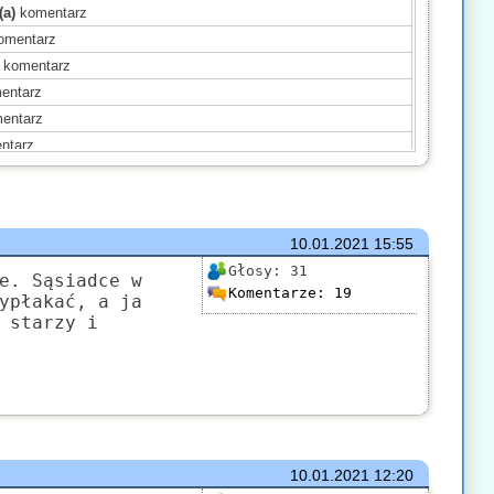
(a)
komentarz
omentarz
komentarz
entarz
entarz
ntarz
ntarz
(a)
komentarz
mentarz
10.01.2021
15:55
mentarz
Głosy:
31
(a)
komentarz
e. Sąsiadce w
Komentarze:
19
ypłakać, a ja
komentarz
 starzy i
omentarz
(a)
komentarz
ntarz
10.01.2021
12:20