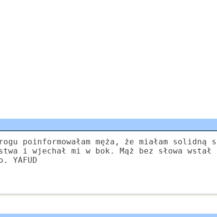
rogu poinformowałam męża, że miałam solidną s
stwa i wjechał mi w bok. Mąż bez słowa wstał 
o. YAFUD