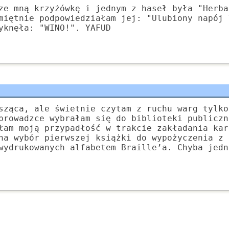
ze mną krzyżówkę i jednym z haseł była "Herba
miętnie podpowiedziałam jej: "Ulubiony napój 
yknęła: "WINO!". YAFUD
sząca, ale świetnie czytam z ruchu warg tylko
prowadzce wybrałam się do biblioteki publiczn
łam moją przypadłość w trakcie zakładania kar
na wybór pierwszej książki do wypożyczenia z 
wydrukowanych alfabetem Braille’a. Chyba jedn