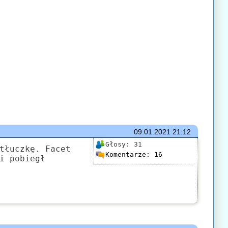
09.01.2021
21:12
Głosy:
31
tłuczkę. Facet
Komentarze:
16
i pobiegł