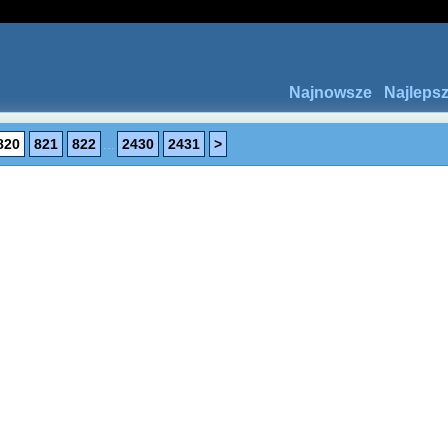
Najnowsze
Najleps
820
821
822
...
2430
2431
>