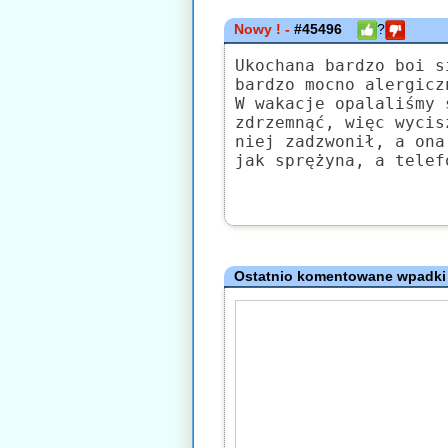
Nowy ! -
#45496
?
Ukochana bardzo boi s
bardzo mocno alergicz
W wakacje opalaliśmy 
zdrzemnąć, więc wycis
niej zadzwonił, a ona
jak sprężyna, a telef
Ostatnio komentowane wpadki