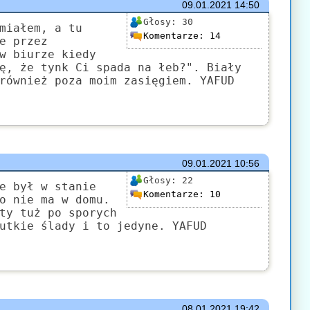
09.01.2021
14:50
Głosy:
30
miałem, a tu
Komentarze:
14
e przez
w biurze kiedy
ę, że tynk Ci spada na łeb?". Biały
również poza moim zasięgiem. YAFUD
09.01.2021
10:56
Głosy:
22
e był w stanie
Komentarze:
10
o nie ma w domu.
ty tuż po sporych
utkie ślady i to jedyne. YAFUD
08.01.2021
19:42