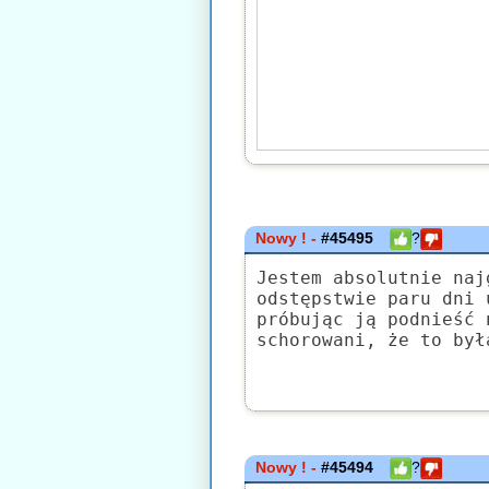
Nowy ! -
#45495
?
Jestem absolutnie naj
odstępstwie paru dni 
próbując ją podnieść 
schorowani, że to był
Nowy ! -
#45494
?