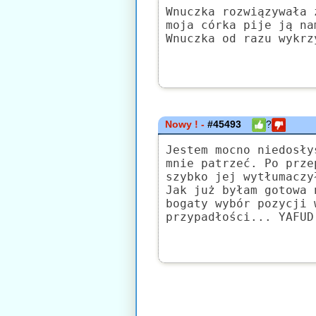
Wnuczka rozwiązywała 
moja córka pije ją na
Wnuczka od razu wykrz
Nowy ! -
#45493
?
Jestem mocno niedosły
mnie patrzeć. Po prze
szybko jej wytłumaczy
Jak już byłam gotowa 
bogaty wybór pozycji 
przypadłości... YAFUD