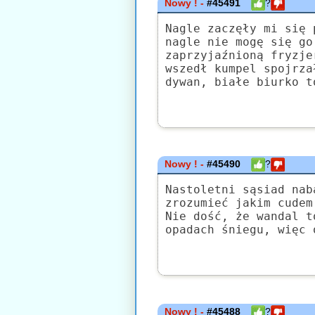
Nowy ! -
#45491
?
Nagle zaczęły mi się 
nagle nie mogę się go
zaprzyjaźnioną fryzje
wszedł kumpel spojrza
dywan, białe biurko t
Nowy ! -
#45490
?
Nastoletni sąsiad nab
zrozumieć jakim cudem
Nie dość, że wandal t
opadach śniegu, więc 
Nowy ! -
#45488
?