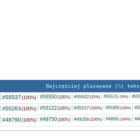
Najczęściej plusowane (%) teks
#55537
#55550
#55502
#55513
#55
(100%)
(100%)
(33%)
(-33%)
#55263
#55122
#55537
#55350
#5
(100%)
(100%)
(100%)
(100%)
#48790
#49750
#49256
#49591
#4
(100%)
(100%)
(100%)
(100%)