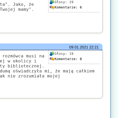
Głosy:
19
ta". Jako, że
Komentarze:
6
Twojej mamy".
09.01.2021
22:21
Głosy:
19
 rozmówca musi na
Komentarze:
8
ej w okolicy i
ty bibliotecznej.
dumą oświadczyła mi, że mają całkiem
ak nie zrozumiała mojej