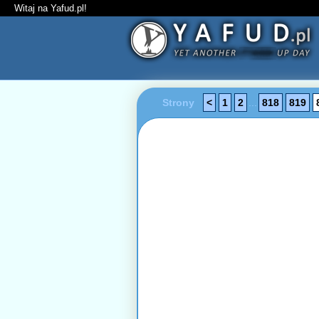
Witaj na Yafud.pl!
Strony
<
1
2
...
818
819