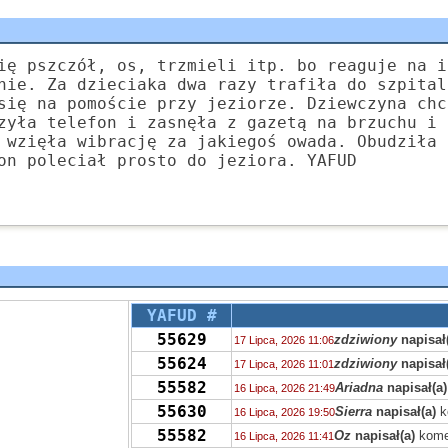
ię pszczół, os, trzmieli itp. bo reaguje na i
nie. Za dzieciaka dwa razy trafiła do szpital
się na pomoście przy jeziorze. Dziewczyna chc
zyła telefon i zasnęła z gazetą na brzuchu i 
 wzięła wibrację za jakiegoś owada. Obudziła 
on poleciał prosto do jeziora. YAFUD
YAFUD #
55629
zdziwiony
napisał
17 Lipca, 2026 11:06
55624
zdziwiony
napisał
17 Lipca, 2026 11:01
55582
Ariadna
napisał(a)
16 Lipca, 2026 21:49
55630
Sierra
napisał(a)
k
16 Lipca, 2026 19:50
55582
Oz
napisał(a)
kome
16 Lipca, 2026 11:41