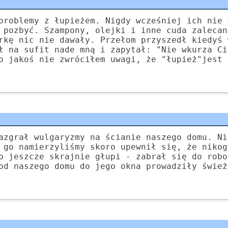
problemy z łupieżem. Nigdy wcześniej ich nie 
 pozbyć. Szampony, olejki i inne cuda zalecan
rkę nic nie dawały. Przełom przyszedł kiedyś 
ł na sufit nade mną i zapytał: "Nie wkurza Ci
o jakoś nie zwróciłem uwagi, że "łupież"jest 
azgrał wulgaryzmy na ścianie naszego domu. Ni
 go namierzyliśmy skoro upewnił się, że nikog
o jeszcze skrajnie głupi - zabrał się do robo
od naszego domu do jego okna prowadziły śwież