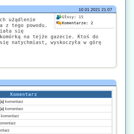
10.01.2021
21:07
Głosy:
15
ch użądlenie
Komentarze:
2
a z tego powodu.
iała się
komórką na tejże gazecie. Ktoś do
się natychmiast, wyskoczyła w górę
Komentarz
(a)
komentarz
(a)
komentarz
komentarz
omentarz
ntarz