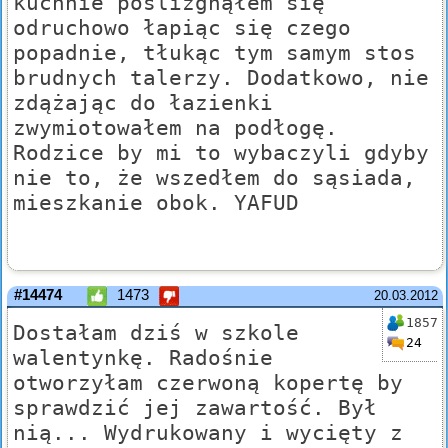
kuchnie poślizgnąłem się
odruchowo łapiąc się czego
popadnie, tłukąc tym samym stos
brudnych talerzy. Dodatkowo, nie
zdążając do łazienki
zwymiotowałem na podłogę.
Rodzice by mi to wybaczyli gdyby
nie to, że wszedłem do sąsiada,
mieszkanie obok. YAFUD
#14474
1473
20.03.2012
1857
Dostałam dziś w szkole
24
walentynkę. Radośnie
otworzyłam czerwoną kopertę by
sprawdzić jej zawartość. Był
nią... Wydrukowany i wycięty z