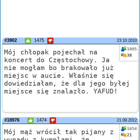
#3902
1475
23.10.2010
1805
Mój chłopak pojechał na
38
koncert do Częstochowy. Ja
nie mogłam bo brakowało już
miejsc w aucie. Właśnie się
dowiedziałam, że dla jego byłej
miejsce się znalazło. YAFUD!
#18976
1474
21.09.2012
1654
Mój mąż wrócił tak pijany z
21
wypadu z kumplami, że