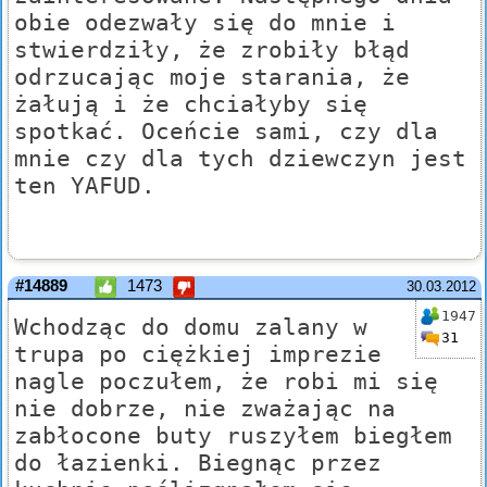
obie odezwały się do mnie i
stwierdziły, że zrobiły błąd
odrzucając moje starania, że
żałują i że chciałyby się
spotkać. Oceńcie sami, czy dla
mnie czy dla tych dziewczyn jest
ten YAFUD.
#14889
1473
30.03.2012
1947
Wchodząc do domu zalany w
31
trupa po ciężkiej imprezie
nagle poczułem, że robi mi się
nie dobrze, nie zważając na
zabłocone buty ruszyłem biegłem
do łazienki. Biegnąc przez