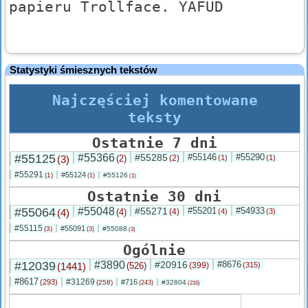
papieru Trollface. YAFUD
Statystyki śmiesznych tekstów
Najczęściej komentowane
teksty
Ostatnie 7 dni
#55125
#55366
#55285
#55146
#55290
(3)
(2)
(2)
(1)
(1)
#55291
#55124
(1)
#55126
(1)
(1)
Ostatnie 30 dni
#55064
#55048
#55271
#55201
#54933
(4)
(4)
(4)
(4)
(3)
#55115
#55091
(3)
#55088
(3)
(3)
Ogólnie
#12039
#3890
#20916
#8676
(1441)
(526)
(399)
(315)
#8617
#31269
(293)
#716
(258)
#32804
(243)
(216)