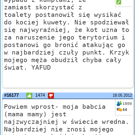
zamiast skorzystać z
toalety postanowił się wysikać
do kociej kuwety. Nie spodziewał
się najwyraźniej, że kot uzna to
za naruszenie jego terytorium i
postanowi go bronić atakując go
w najbardziej czuły punkt. Krzyk
mojego męża obudził chyba cały
świat. YAFUD
#16177
1474
18.05.2012
1800
Powiem wprost- moja babcia
44
(mama mamy) jest
najzwyczajniej w świecie wredna.
Najbardziej nie znosi mojego