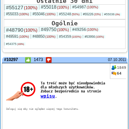
Ostatnie 30 dni
#55127
#55018
#54987
(100%)
(100%)
(100%)
#55033
#55046
#55248
(100%)
(100%)
#55226
(50%)
#55036
(33%)
(0%)
Ogólnie
#48790
#49750
#49256
(100%)
(100%)
(100%)
#49591
#48850
#54359
(100%)
(100%)
#53956
(100%)
(100%)
#54375
(100%)
#10297
1473
07.10.2011
1849
64