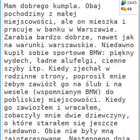
1845
Mam dobrego kumpla. Obaj
46
pochodzimy z małej
miejscowości, ale on mieszka i
pracuje w banku w Warszawie.
Zarabia bardzo dobrze, nawet jak
na warunki warszawskie. Niedawno
kupił sobie sportowe BMW: piękny
wydech, ładne alufelgi, ciemne
szyby itp. Kiedy zjechał w
rodzinne strony, poprosił mnie
żebym zawiózł go na ślub i na
wesele (wspomnianym BMW) do
pobliskiej miejscowości. Kiedy
go zawiozłem i wracałem,
zobaczyły mnie dwie dziewczyny,
o które starałem się jeszcze
niedawno. Obie nie były mną
zainteresowane. Następnego dnia