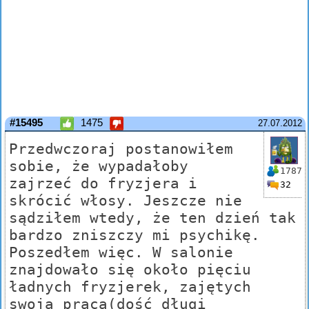
#15495
1475
27.07.2012
Przedwczoraj postanowiłem
sobie, że wypadałoby
1787
zajrzeć do fryzjera i
32
skrócić włosy. Jeszcze nie
sądziłem wtedy, że ten dzień tak
bardzo zniszczy mi psychikę.
Poszedłem więc. W salonie
znajdowało się około pięciu
ładnych fryzjerek, zajętych
swoją pracą(dość długi