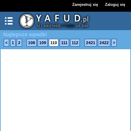
Zarejestruj się
Zaloguj się
Najlepsze wpadki
...
...
<
1
2
108
109
110
111
112
2421
2422
>