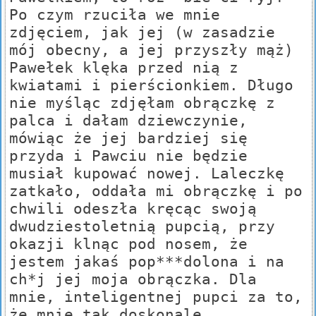
Po czym rzuciła we mnie
zdjęciem, jak jej (w zasadzie
mój obecny, a jej przyszły mąż)
Pawełek klęka przed nią z
kwiatami i pierścionkiem. Długo
nie myśląc zdjęłam obrączkę z
palca i dałam dziewczynie,
mówiąc że jej bardziej się
przyda i Pawciu nie będzie
musiał kupować nowej. Laleczkę
zatkało, oddała mi obrączkę i po
chwili odeszła kręcąc swoją
dwudziestoletnią pupcią, przy
okazji klnąc pod nosem, że
jestem jakaś pop***dolona i na
ch*j jej moja obrączka. Dla
mnie, inteligentnej pupci za to,
że mnie tak doskonale