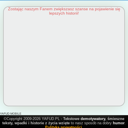
Zostając naszym Fanem zwiększasz szanse na pojawienie się
lepszych historii!
YAFUD MOBILE
©Copyright 2009-2026 YAFUD.PL -
Tekstowe
demotywatory
, śmieszne
teksty, wpadki i historie z życia wzięte
to nasz sposób na dobry
humor
.
Polityka prywatności
.