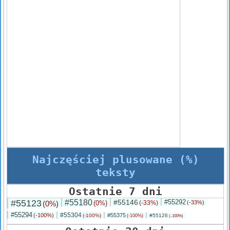
Najczęściej plusowane (%)
teksty
Ostatnie 7 dni
#55123
#55180
#55146
#55292
(0%)
(0%)
(-33%)
(-33%)
#55294
#55304
(-100%)
#55375
(-100%)
#55126
(-100%)
(-100%)