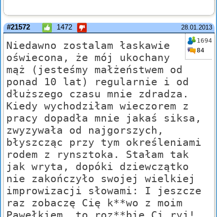
#21572
1472
28.01.2013
1694
Niedawno zostalam łaskawie
84
oświecona, że mój ukochany
mąż (jesteśmy małżeństwem od
ponad 10 lat) regularnie i od
dłuższego czasu mnie zdradza.
Kiedy wychodziłam wieczorem z
pracy dopadła mnie jakaś siksa,
zwyzywała od najgorszych,
błyszcząc przy tym określeniami
rodem z rynsztoka. Stałam tak
jak wryta, dopóki dziewczątko
nie zakończyło swojej wielkiej
improwizacji słowami: I jeszcze
raz zobaczę Cię k**wo z moim
Pawełkiem, to roz**bie Ci ryj!