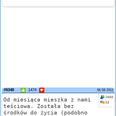
#9348
1474
06.09.2011
1666
Od miesiąca mieszka z nami
12
teściowa. Została bez
środków do życia (podobno