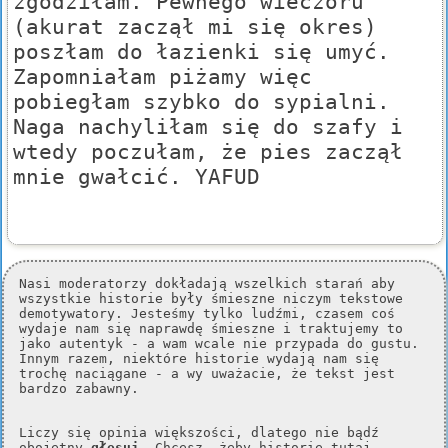
zgodziłam. Pewnego wieczoru
(akurat zaczął mi się okres)
poszłam do łazienki się umyć.
Zapomniałam piżamy więc
pobiegłam szybko do sypialni.
Naga nachyliłam się do szafy i
wtedy poczułam, że pies zaczął
mnie gwałcić. YAFUD
Nasi moderatorzy dokładają wszelkich starań aby
wszystkie historie były śmieszne niczym tekstowe
demotywatory. Jesteśmy tylko ludźmi, czasem coś
wydaje nam się naprawdę śmieszne i traktujemy to
jako autentyk - a wam wcale nie przypada do gustu.
Innym razem, niektóre historie wydają nam się
trochę naciągane - a wy uważacie, że tekst jest
bardzo zabawny.
Liczy się opinia większości, dlatego nie bądź
obojętny
głosuj
. Chcesz, żeby historie tutaj