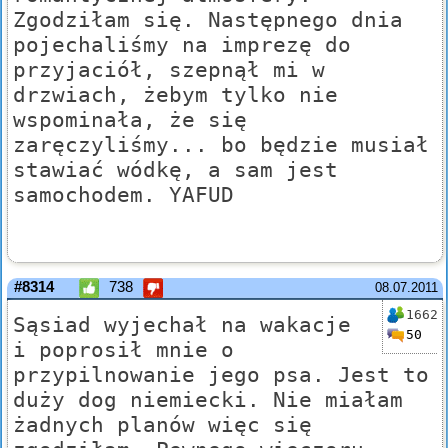
Zgodziłam się. Następnego dnia
pojechaliśmy na imprezę do
przyjaciół, szepnął mi w
drzwiach, żebym tylko nie
wspominała, że się
zaręczyliśmy... bo będzie musiał
stawiać wódkę, a sam jest
samochodem. YAFUD
#8314
738
08.07.2011
1662
Sąsiad wyjechał na wakacje
50
i poprosił mnie o
przypilnowanie jego psa. Jest to
duży dog niemiecki. Nie miałam
żadnych planów więc się