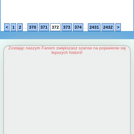
...
...
<
1
2
370
371
372
373
374
2431
2432
>
Zostając naszym Fanem zwiększasz szanse na pojawienie się
lepszych historii!