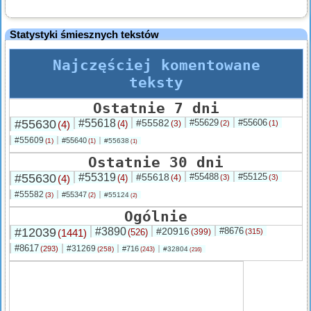
Statystyki śmiesznych tekstów
Najczęściej komentowane
teksty
Ostatnie 7 dni
#55630
#55618
#55582
#55629
#55606
(4)
(4)
(3)
(2)
(1)
#55609
#55640
(1)
#55638
(1)
(1)
Ostatnie 30 dni
#55630
#55319
#55618
#55488
#55125
(4)
(4)
(4)
(3)
(3)
#55582
#55347
(3)
#55124
(2)
(2)
Ogólnie
#12039
#3890
#20916
#8676
(1441)
(526)
(399)
(315)
#8617
#31269
(293)
#716
(258)
#32804
(243)
(216)