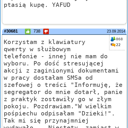
ptasią kupę. YAFUD
#30681
738
23.09.2014
868
Korzystam z klawiatury
22
qwerty w służbowym
telefonie - innej nie mam do
wyboru. Po dość stresującej
akcji z zaginionymi dokumentami
w pracy dostałam SMSa od
szefowej o treści "Informuję, że
segregator do mnie dotarł, panie
z praktyk zostawiły go w złym
pokoju. Pozdrawiam."W wielkim
pośpiechu odpisałam "Dzieki!".
Tak mi się przynajmniej
wydawało... Niestety, zamiast w