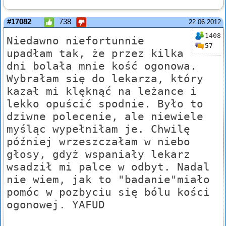
#17082
738
22.06.2012
1408
Niedawno niefortunnie
57
upadłam tak, że przez kilka
dni bolała mnie kość ogonowa.
Wybrałam się do lekarza, który
kazał mi klęknąć na leżance i
lekko opuścić spodnie. Było to
dziwne polecenie, ale niewiele
myśląc wypełniłam je. Chwilę
później wrzeszczałam w niebo
głosy, gdyż wspaniały lekarz
wsadził mi palce w odbyt. Nadal
nie wiem, jak to "badanie"miało
pomóc w pozbyciu się bólu kości
ogonowej. YAFUD