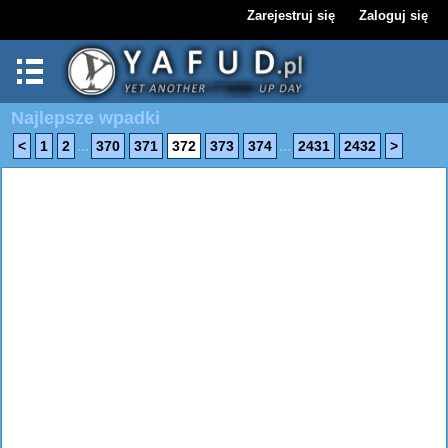
Zarejestruj się
Zaloguj się
Najlepsze wpadki
...
...
<
1
2
370
371
372
373
374
2431
2432
>