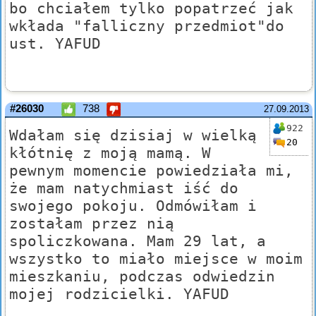
bo chciałem tylko popatrzeć jak
wkłada "falliczny przedmiot"do
ust. YAFUD
#26030
738
27.09.2013
922
Wdałam się dzisiaj w wielką
20
kłótnię z moją mamą. W
pewnym momencie powiedziała mi,
że mam natychmiast iść do
swojego pokoju. Odmówiłam i
zostałam przez nią
spoliczkowana. Mam 29 lat, a
wszystko to miało miejsce w moim
mieszkaniu, podczas odwiedzin
mojej rodzicielki. YAFUD