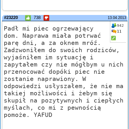
#23220
738
13.04.2013
942
Padł mi piec ogrzewający
11
dom. Naprawa miała potrwać
parę dni, a za oknem mróź.
Zadzwoniłem do swoich rodziców,
wyjaśniłem im sytuację i
zapytałem czy nie mógłbym u nich
przenocować dopóki piec nie
zostanie naprawiony. W
odpowiedzi usłyszałem, że nie ma
takiej możliwości i żebym się
skupił na pozytywnych i ciepłych
myślach, co mi z pewnością
pomoże. YAFUD