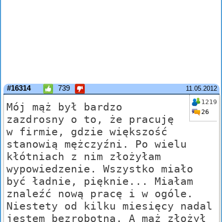
#16314
739
11.05.2012
1219
Mój mąż był bardzo
26
zazdrosny o to, że pracuję
w firmie, gdzie większość
stanowią mężczyźni. Po wielu
kłótniach z nim złożyłam
wypowiedzenie. Wszystko miało
być ładnie, pięknie... Miałam
znaleźć nową pracę i w ogóle.
Niestety od kilku miesięcy nadal
jestem bezrobotna. A mąż złożył