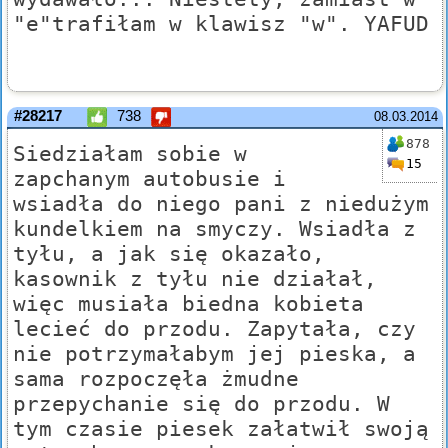
"e"trafiłam w klawisz "w". YAFUD
#28217
738
08.03.2014
878
Siedziałam sobie w
15
zapchanym autobusie i
wsiadła do niego pani z niedużym
kundelkiem na smyczy. Wsiadła z
tyłu, a jak się okazało,
kasownik z tyłu nie działał,
więc musiała biedna kobieta
lecieć do przodu. Zapytała, czy
nie potrzymałabym jej pieska, a
sama rozpoczęła żmudne
przepychanie się do przodu. W
tym czasie piesek załatwił swoją