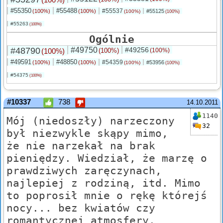
#55350
#55488
#55537
(100%)
(100%)
#55125
(100%)
(100%)
#55263
(100%)
Ogólnie
#48790
#49750
#49256
(100%)
(100%)
(100%)
#49591
#48850
#54359
(100%)
(100%)
#53956
(100%)
(100%)
#54375
(100%)
#10337
738
14.10.2011
1140
Mój (niedoszły) narzeczony
32
był niezwykle skąpy mimo,
że nie narzekał na brak
pieniędzy. Wiedział, że marzę o
prawdziwych zaręczynach,
najlepiej z rodziną, itd. Mimo
to poprosił mnie o rękę którejś
nocy... bez kwiatów czy
romantycznej atmosfery.