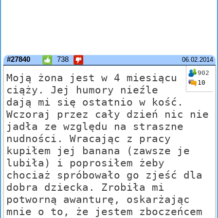
#27840
738
06.02.2014
902
Moją żona jest w 4 miesiącu
10
ciąży. Jej humory nieźle
dają mi się ostatnio w kość.
Wczoraj przez cały dzień nic nie
jadła ze względu na straszne
nudności. Wracając z pracy
kupiłem jej banana (zawsze je
lubiła) i poprosiłem żeby
chociaż spróbowało go zjeść dla
dobra dziecka. Zrobiła mi
potworną awanturę, oskarżając
mnie o to, że jestem zboczeńcem