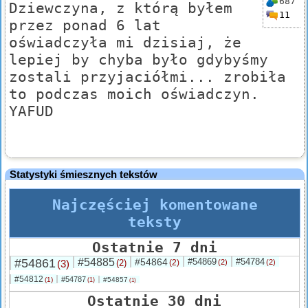
687
Dziewczyna, z którą byłem
11
przez ponad 6 lat
oświadczyła mi dzisiaj, że
lepiej by chyba było gdybyśmy
zostali przyjaciółmi... zrobiła
to podczas moich oświadczyn.
YAFUD
Statystyki śmiesznych tekstów
Najczęściej komentowane
teksty
Ostatnie 7 dni
#54861
#54885
#54864
#54869
#54784
(3)
(2)
(2)
(2)
(2)
#54812
#54787
(1)
#54857
(1)
(1)
Ostatnie 30 dni