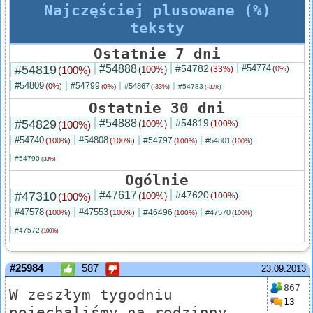
Najczęściej plusowane (%)
teksty
Ostatnie 7 dni
#54819
#54888
#54782
#54774
(100%)
(100%)
(33%)
(0%)
#54809
#54799
(0%)
#54867
(0%)
#54783
(-33%)
(-33%)
Ostatnie 30 dni
#54829
#54888
#54819
(100%)
(100%)
(100%)
#54740
#54808
#54797
(100%)
(100%)
#54801
(100%)
(100%)
#54790
(33%)
Ogólnie
#47310
#47617
#47620
(100%)
(100%)
(100%)
#47578
#47553
#46496
(100%)
(100%)
#47570
(100%)
(100%)
#47572
(100%)
#25984
587
23.09.2013
867
W zeszłym tygodniu
13
pojechaliśmy na rodzinny