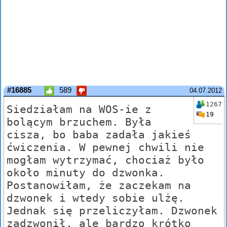
#16885
589
04.07.2012
1267
Siedziałam na WOS-ie z
19
bolącym brzuchem. Była
cisza, bo baba zadała jakieś
ćwiczenia. W pewnej chwili nie
mogłam wytrzymać, chociaż było
około minuty do dzwonka.
Postanowiłam, że zaczekam na
dzwonek i wtedy sobie ulżę.
Jednak się przeliczyłam. Dzwonek
zadzwonił, ale bardzo krótko