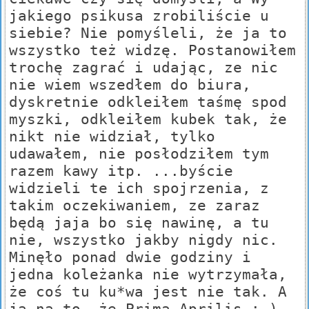
jakiego psikusa zrobiliście u
siebie? Nie pomyśleli, że ja to
wszystko też widzę. Postanowiłem
trochę zagrać i udając, ze nic
nie wiem wszedłem do biura,
dyskretnie odkleiłem taśmę spod
myszki, odkleiłem kubek tak, że
nikt nie widział, tylko
udawałem, nie posłodziłem tym
razem kawy itp. ...byście
widzieli te ich spojrzenia, z
takim oczekiwaniem, ze zaraz
będą jaja bo się nawinę, a tu
nie, wszystko jakby nigdy nic.
Minęło ponad dwie godziny i
jedna koleżanka nie wytrzymała,
że coś tu ku*wa jest nie tak. A
ja na to, że Prima Aprilis :-)