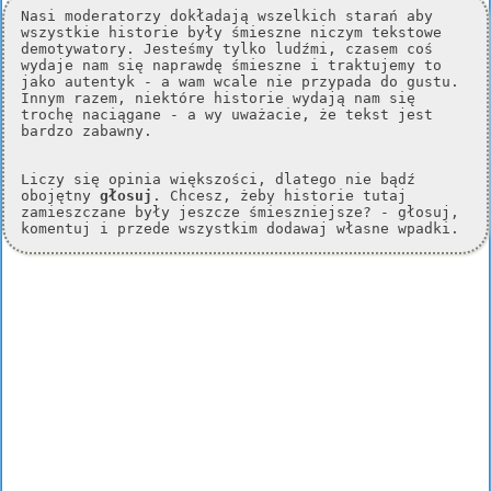
Nasi moderatorzy dokładają wszelkich starań aby
wszystkie historie były śmieszne niczym tekstowe
demotywatory. Jesteśmy tylko ludźmi, czasem coś
wydaje nam się naprawdę śmieszne i traktujemy to
jako autentyk - a wam wcale nie przypada do gustu.
Innym razem, niektóre historie wydają nam się
trochę naciągane - a wy uważacie, że tekst jest
bardzo zabawny.
Liczy się opinia większości, dlatego nie bądź
obojętny
głosuj
. Chcesz, żeby historie tutaj
zamieszczane były jeszcze śmieszniejsze? - głosuj,
komentuj i przede wszystkim dodawaj własne wpadki.