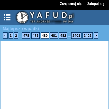
Zarejestruj się
Zaloguj się
Najlepsze wpadki
...
...
<
1
2
478
479
480
481
482
2401
2402
>