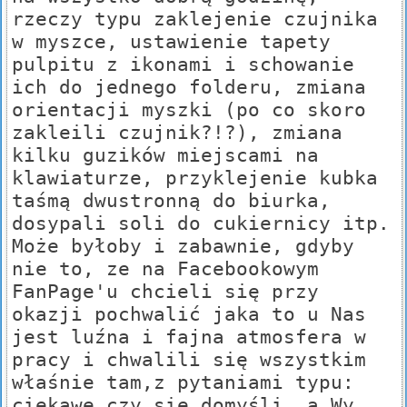
rzeczy typu zaklejenie czujnika
w myszce, ustawienie tapety
pulpitu z ikonami i schowanie
ich do jednego folderu, zmiana
orientacji myszki (po co skoro
zakleili czujnik?!?), zmiana
kilku guzików miejscami na
klawiaturze, przyklejenie kubka
taśmą dwustronną do biurka,
dosypali soli do cukiernicy itp.
Może byłoby i zabawnie, gdyby
nie to, ze na Facebookowym
FanPage'u chcieli się przy
okazji pochwalić jaka to u Nas
jest luźna i fajna atmosfera w
pracy i chwalili się wszystkim
właśnie tam,z pytaniami typu:
ciekawe czy się domyśli, a Wy