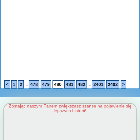
...
...
<
1
2
478
479
480
481
482
2401
2402
>
Zostając naszym Fanem zwiększasz szanse na pojawienie się
lepszych historii!