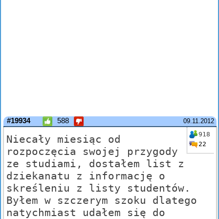
#19934
588
09.11.2012
918
Niecały miesiąc od
22
rozpoczęcia swojej przygody
ze studiami, dostałem list z
dziekanatu z informację o
skreśleniu z listy studentów.
Byłem w szczerym szoku dlatego
natychmiast udałem się do