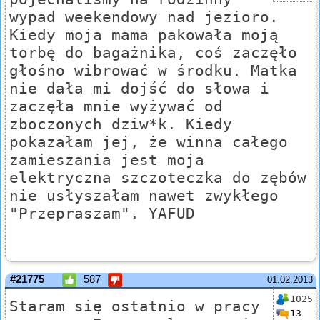
wypad weekendowy nad jezioro.
Kiedy moja mama pakowała moją
torbę do bagażnika, coś zaczęło
głośno wibrować w środku. Matka
nie dała mi dojść do słowa i
zaczęła mnie wyżywać od
zboczonych dziw*k. Kiedy
pokazałam jej, że winna całego
zamieszania jest moja
elektryczna szczoteczka do zębów
nie usłyszałam nawet zwykłego
"Przepraszam". YAFUD
#21775
587
01.02.2013
1025
Staram się ostatnio w pracy
13