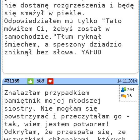
nie dostanę rozgrzeszenia i będę
się smażył w piekle.
Odpowiedziałem mu tylko "Tato
mówiłem Ci, żebyś został w
samochodzie."Tłum ryknął
śmiechem, a speszony dziadzio
zniknął bez słowa. YAFUD
#31159
588
14.11.2014
704
Znalazłam przypadkiem
16
pamiętnik mojej młodszej
siostry. Nie mogłam się
powstrzymać i przeczytałam go -
tak, wiem jestem potworem!
Odkryłam, że przespała się, ze
wszystkimi chłopakami, których