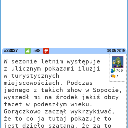
#33037
588
08.05.2015
W sezonie letnim występuje
z ulicznym pokazami iluzji
760
w turystycznych
7
miejscowościach. Podczas
jednego z takich show w Sopocie,
wyszedł mi na środek jakiś obcy
facet w podeszłym wieku.
Gorączkowo zaczął wykrzykiwać,
że to co ja tutaj pokazuje to
jest dzieło szatana, że za to