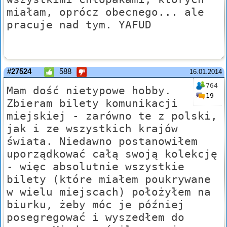
miałam, oprócz obecnego... ale
pracuje nad tym. YAFUD
#27524
588
16.01.2014
764
Mam dość nietypowe hobby.
19
Zbieram bilety komunikacji
miejskiej - zarówno te z polski,
jak i ze wszystkich krajów
świata. Niedawno postanowiłem
uporządkować całą swoją kolekcję
- więc absolutnie wszystkie
bilety (które miałem poukrywane
w wielu miejscach) położyłem na
biurku, żeby móc je później
posegregować i wyszedłem do