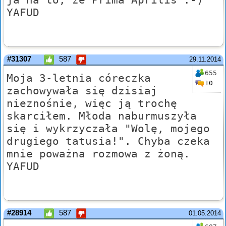
YAFUD
#31307
587
29.11.2014
655
Moja 3-letnia córeczka
10
zachowywała się dzisiaj
nieznośnie, więc ją trochę
skarciłem. Młoda naburmuszyła
się i wykrzyczała "Wolę, mojego
drugiego tatusia!". Chyba czeka
mnie poważna rozmowa z żoną.
YAFUD
#28914
587
01.05.2014