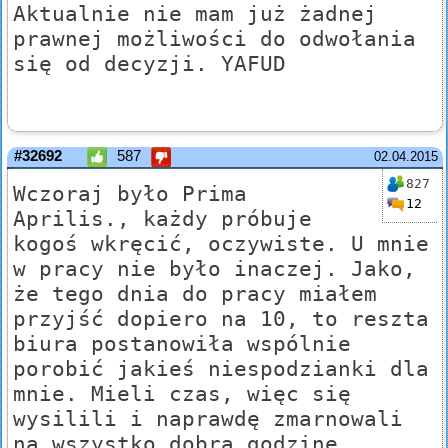
Aktualnie nie mam już żadnej
prawnej możliwości do odwołania
się od decyzji. YAFUD
#32692
587
02.04.2015
827
Wczoraj było Prima
12
Aprilis., każdy próbuje
kogoś wkręcić, oczywiste. U mnie
w pracy nie było inaczej. Jako,
że tego dnia do pracy miałem
przyjść dopiero na 10, to reszta
biura postanowiła wspólnie
porobić jakieś niespodzianki dla
mnie. Mieli czas, więc się
wysilili i naprawdę zmarnowali
na wszystko dobrą godzinę,