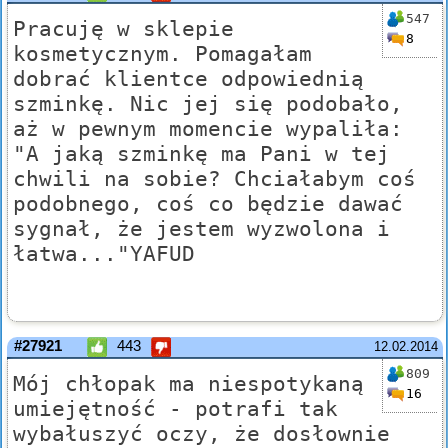
547
Pracuję w sklepie
8
kosmetycznym. Pomagałam
dobrać klientce odpowiednią
szminkę. Nic jej się podobało,
aż w pewnym momencie wypaliła:
"A jaką szminkę ma Pani w tej
chwili na sobie? Chciałabym coś
podobnego, coś co będzie dawać
sygnał, że jestem wyzwolona i
łatwa..."YAFUD
#27921
443
12.02.2014
809
Mój chłopak ma niespotykaną
16
umiejętność - potrafi tak
wybałuszyć oczy, że dosłownie