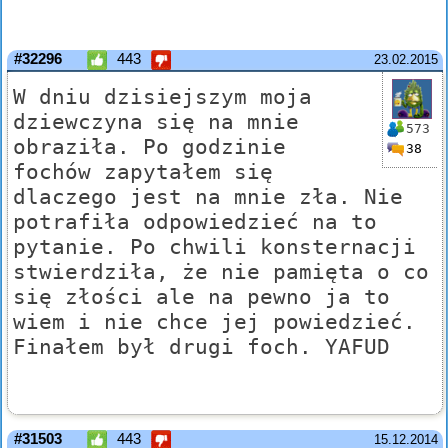
#32296
443
23.02.2015
W dniu dzisiejszym moja
dziewczyna się na mnie
573
obraziła. Po godzinie
38
fochów zapytałem się
dlaczego jest na mnie zła. Nie
potrafiła odpowiedzieć na to
pytanie. Po chwili konsternacji
stwierdziła, że nie pamięta o co
się złości ale na pewno ja to
wiem i nie chce jej powiedzieć.
Finałem był drugi foch. YAFUD
#31503
443
15.12.2014