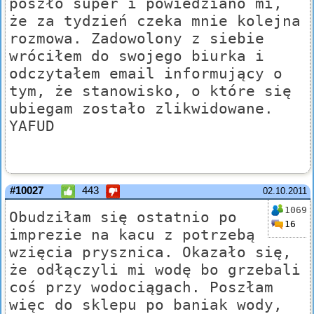
poszło super i powiedziano mi,
że za tydzień czeka mnie kolejna
rozmowa. Zadowolony z siebie
wróciłem do swojego biurka i
odczytałem email informujący o
tym, że stanowisko, o które się
ubiegam zostało zlikwidowane.
YAFUD
#10027
443
02.10.2011
1069
Obudziłam się ostatnio po
16
imprezie na kacu z potrzebą
wzięcia prysznica. Okazało się,
że odłączyli mi wodę bo grzebali
coś przy wodociągach. Poszłam
więc do sklepu po baniak wody,