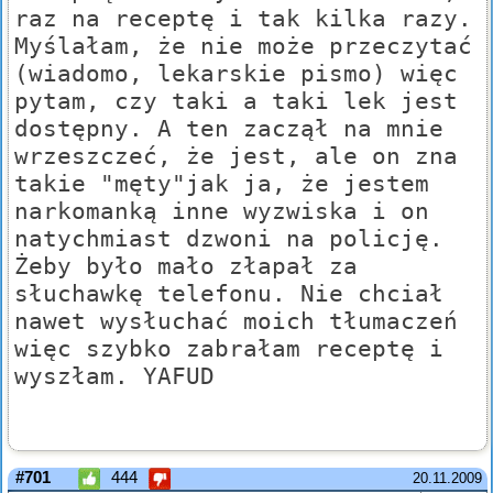
raz na receptę i tak kilka razy.
Myślałam, że nie może przeczytać
(wiadomo, lekarskie pismo) więc
pytam, czy taki a taki lek jest
dostępny. A ten zaczął na mnie
wrzeszczeć, że jest, ale on zna
takie "męty"jak ja, że jestem
narkomanką inne wyzwiska i on
natychmiast dzwoni na policję.
Żeby było mało złapał za
słuchawkę telefonu. Nie chciał
nawet wysłuchać moich tłumaczeń
więc szybko zabrałam receptę i
wyszłam. YAFUD
#701
444
20.11.2009