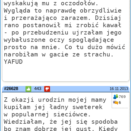
wyskakują mu z oczodołów.
Wygląda to naprawdę obrzydliwie
i przerażająco zarazem. Dzisiaj
rano postanowił mi zrobić kawał
- po przebudzeniu ujrzałam jego
wybałuszone oczy spoglądające
prosto na mnie. Co tu dużo mówić
narobiłam w gacie ze strachu.
YAFUD
#26628
443
16.11.2013
769
Z okazji urodzin mojej mamy
6
kupiłam jej ładny sweterek
w popularnej sieciówce.
Wiedziałam, że jej się spodoba
bo znam dobrze jej gust. Kiedy