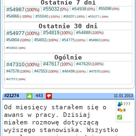
Ostatnie 7 dni
#54987
#55032
#54938
#55098
(100%)
(0%)
(0%)
(0%)
#54966
#55040
(-100%)
#55037
(-100%)
#55077
(-100%)
(-100%)
Ostatnie 30 dni
#54977
#54819
#54888
(100%)
(100%)
(100%)
#54804
#54911
#54775
(100%)
(100%)
#54863
(100%)
(100%)
#54692
(100%)
Ogólnie
#47310
#47617
#47620
(100%)
(100%)
(100%)
#47578
#47553
#46496
(100%)
(100%)
#47570
(100%)
(100%)
#47572
(100%)
#21274
443
11.01.2013
777
Od miesięcy starałem się o
8
awans w pracy. Dzisiaj
miałem rozmowę dotyczącą
wyższego stanowiska. Wszystko