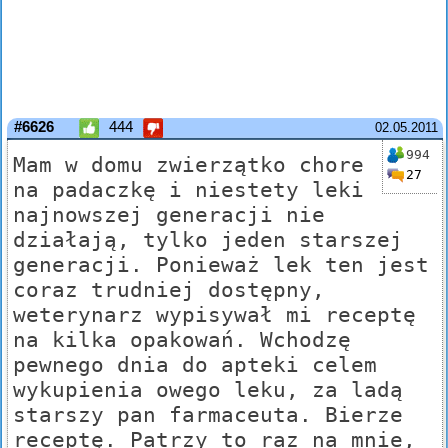
#6626
444
02.05.2011
994
Mam w domu zwierzątko chore
27
na padaczkę i niestety leki
najnowszej generacji nie
działają, tylko jeden starszej
generacji. Ponieważ lek ten jest
coraz trudniej dostępny,
weterynarz wypisywał mi receptę
na kilka opakowań. Wchodzę
pewnego dnia do apteki celem
wykupienia owego leku, za ladą
starszy pan farmaceuta. Bierze
receptę. Patrzy to raz na mnie,