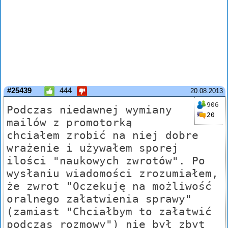
#25439
444
20.08.2013
906
Podczas niedawnej wymiany
20
mailów z promotorką
chciałem zrobić na niej dobre
wrażenie i używałem sporej
ilości "naukowych zwrotów". Po
wysłaniu wiadomości zrozumiałem,
że zwrot "Oczekuję na możliwość
oralnego załatwienia sprawy"
(zamiast "Chciałbym to załatwić
podczas rozmowy") nie był zbyt