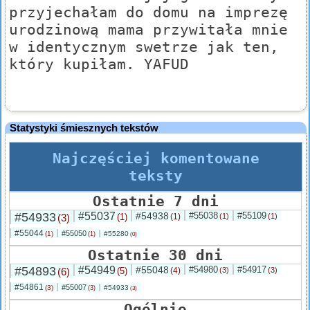
przyjechałam do domu na imprezę
urodzinową mama przywitała mnie
w identycznym swetrze jak ten,
który kupiłam. YAFUD
Statystyki śmiesznych tekstów
Najczęściej komentowane
teksty
Ostatnie 7 dni
#54933
#55037
#54938
#55038
#55109
(3)
(1)
(1)
(1)
(1)
#55044
#55050
(1)
#55280
(1)
(0)
Ostatnie 30 dni
#54893
#54949
#55048
#54980
#54917
(6)
(5)
(4)
(3)
(3)
#54861
#55007
(3)
#54933
(3)
(3)
Ogólnie