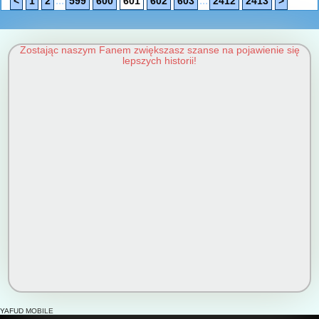
...
...
<
1
2
599
600
601
602
603
2412
2413
>
Zostając naszym Fanem zwiększasz szanse na pojawienie się
lepszych historii!
YAFUD MOBILE