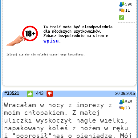
590
11
#33521
443
20.06.2015
545
Wracałam w nocy z imprezy z
23
moim chłopakiem. Z małej
uliczki wyskoczył nagle wielki,
napakowany koleś z nożem w ręku
i "poprosił"nas o pieniądze. Mój