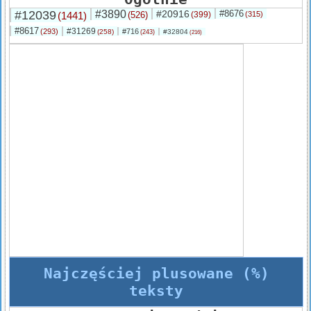
#12039
#3890
#20916
#8676
(1441)
(526)
(399)
(315)
#8617
#31269
(293)
#716
(258)
#32804
(243)
(216)
Najczęściej plusowane (%)
teksty