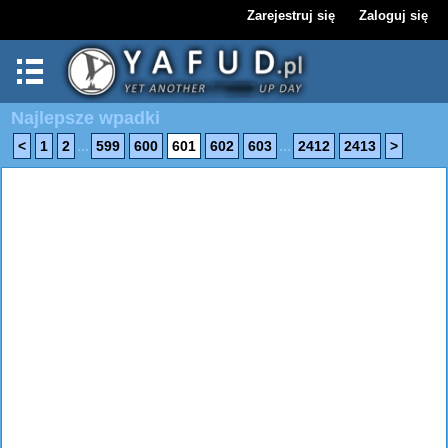
Zarejestruj się
Zaloguj się
Najlepsze wpadki
...
...
<
1
2
599
600
601
602
603
2412
2413
>