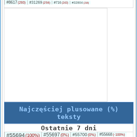
#8617
#31269
(293)
#716
(258)
#32804
(243)
(216)
Najczęściej plusowane (%)
teksty
Ostatnie 7 dni
#55694
#55697
#55700
#55668
(100%)
(0%)
(0%)
(-100%)