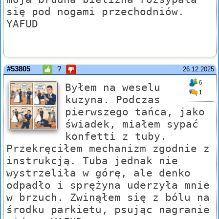
się pod nogami przechodniów.
YAFUD
#53805
?
26.12.2025
6
Byłem na weselu
1
kuzyna. Podczas
pierwszego tańca, jako
świadek, miałem sypać
konfetti z tuby.
Przekręciłem mechanizm zgodnie z
instrukcją. Tuba jednak nie
wystrzeliła w górę, ale denko
odpadło i sprężyna uderzyła mnie
w brzuch. Zwinąłem się z bólu na
środku parkietu, psując nagranie