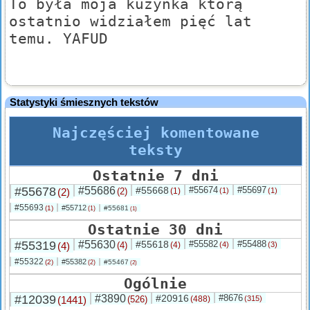
To była moja kuzynka którą
ostatnio widziałem pięć lat
temu. YAFUD
Statystyki śmiesznych tekstów
Najczęściej komentowane
teksty
Ostatnie 7 dni
#55678
#55686
#55668
#55674
#55697
(2)
(2)
(1)
(1)
(1)
#55693
#55712
(1)
#55681
(1)
(1)
Ostatnie 30 dni
#55319
#55630
#55618
#55582
#55488
(4)
(4)
(4)
(4)
(3)
#55322
#55382
(2)
#55467
(2)
(2)
Ogólnie
#12039
#3890
#20916
#8676
(1441)
(526)
(488)
(315)