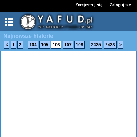
Zarejestruj się
Zaloguj się
Najnowsze historie
...
...
<
1
2
104
105
106
107
108
2435
2436
>