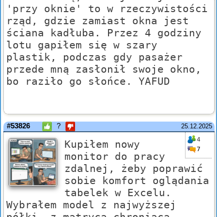
'przy oknie' to w rzeczywistości
rząd, gdzie zamiast okna jest
ściana kadłuba. Przez 4 godziny
lotu gapiłem się w szary
plastik, podczas gdy pasażer
przede mną zasłonił swoje okno,
bo raziło go słońce. YAFUD
#53826
?
25.12.2025
4
Kupiłem nowy
7
monitor do pracy
zdalnej, żeby poprawić
sobie komfort oglądania
tabelek w Excelu.
Wybrałem model z najwyższej
półki, z matrycą chroniącą