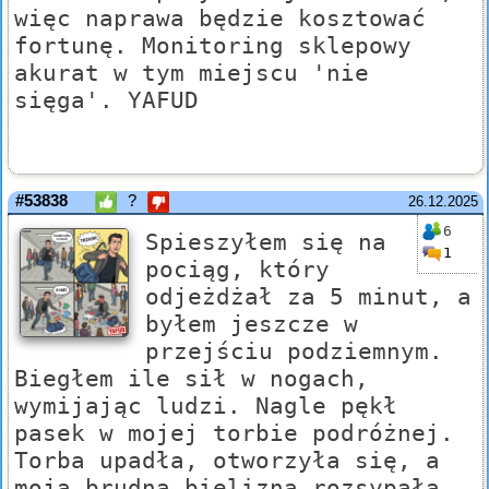
więc naprawa będzie kosztować
fortunę. Monitoring sklepowy
akurat w tym miejscu 'nie
sięga'. YAFUD
#53838
?
26.12.2025
6
Spieszyłem się na
1
pociąg, który
odjeżdżał za 5 minut, a
byłem jeszcze w
przejściu podziemnym.
Biegłem ile sił w nogach,
wymijając ludzi. Nagle pękł
pasek w mojej torbie podróżnej.
Torba upadła, otworzyła się, a
moja brudna bielizna rozsypała