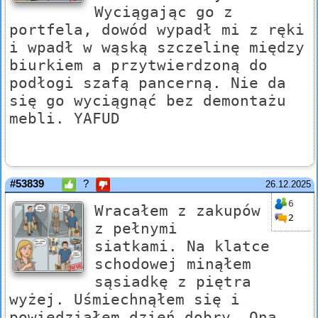
Wyciągając go z
portfela, dowód wypadł mi z ręki
i wpadł w wąską szczelinę między
biurkiem a przytwierdzoną do
podłogi szafą pancerną. Nie da
się go wyciągnąć bez demontażu
mebli. YAFUD
#53839
?
26.12.2025
6
Wracałem z zakupów
2
z pełnymi
siatkami. Na klatce
schodowej minąłem
sąsiadkę z piętra
wyżej. Uśmiechnąłem się i
powiedziałem dzień dobry. Ona