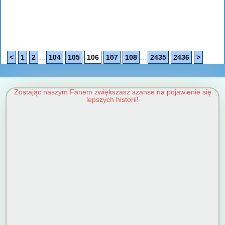
...
...
<
1
2
104
105
106
107
108
2435
2436
>
Zostając naszym Fanem zwiększasz szanse na pojawienie się
lepszych historii!