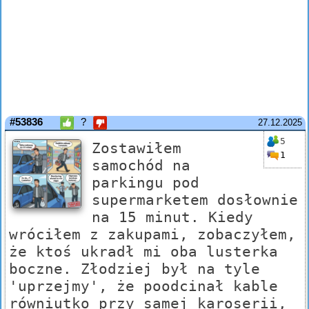
#53836
?
27.12.2025
5
Zostawiłem
1
samochód na
parkingu pod
supermarketem dosłownie
na 15 minut. Kiedy
wróciłem z zakupami, zobaczyłem,
że ktoś ukradł mi oba lusterka
boczne. Złodziej był na tyle
'uprzejmy', że poodcinał kable
równiutko przy samej karoserii,