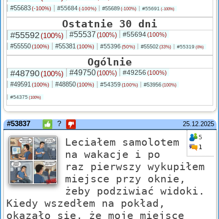
#55683
#55684
(-100%)
#55689
(-100%)
#55691
(-100%)
(-100%)
Ostatnie 30 dni
#55592
#55537
#55694
(100%)
(100%)
(100%)
#55550
#55381
#55396
(100%)
(100%)
#55502
(50%)
#55319
(33%)
(0%)
Ogólnie
#48790
#49750
#49256
(100%)
(100%)
(100%)
#49591
#48850
#54359
(100%)
(100%)
#53956
(100%)
(100%)
#54375
(100%)
#53837
?
25.12.2025
5
Leciałem samolotem
1
na wakacje i po
raz pierwszy wykupiłem
miejsce przy oknie,
żeby podziwiać widoki.
Kiedy wszedłem na pokład,
okazało się, że moje miejsce