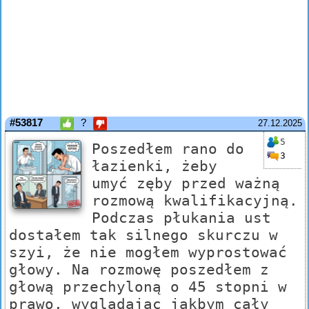
#53817
?
27.12.2025
5
Poszedłem rano do
3
łazienki, żeby
umyć zęby przed ważną
rozmową kwalifikacyjną.
Podczas płukania ust
dostałem tak silnego skurczu w
szyi, że nie mogłem wyprostować
głowy. Na rozmowę poszedłem z
głową przechyloną o 45 stopni w
prawo, wyglądając jakbym cały