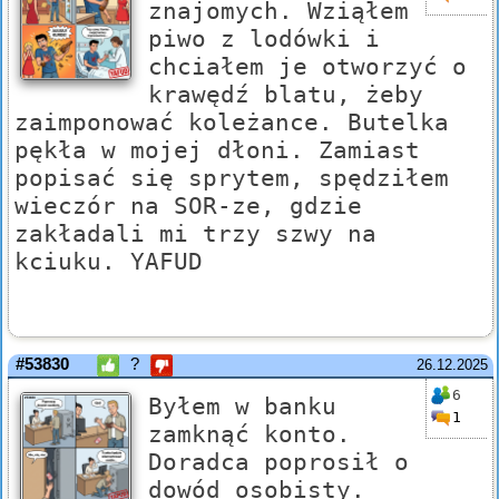
znajomych. Wziąłem
piwo z lodówki i
chciałem je otworzyć o
krawędź blatu, żeby
zaimponować koleżance. Butelka
pękła w mojej dłoni. Zamiast
popisać się sprytem, spędziłem
wieczór na SOR-ze, gdzie
zakładali mi trzy szwy na
kciuku. YAFUD
#53830
?
26.12.2025
6
Byłem w banku
1
zamknąć konto.
Doradca poprosił o
dowód osobisty.