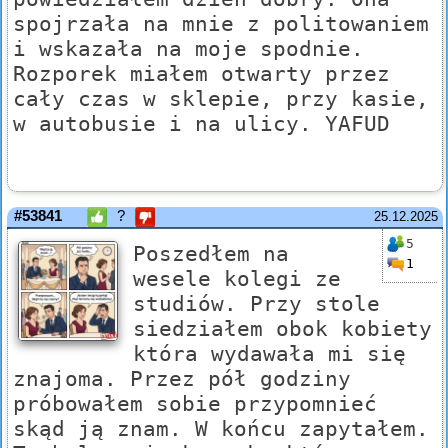
spojrzała na mnie z politowaniem
i wskazała na moje spodnie.
Rozporek miałem otwarty przez
cały czas w sklepie, przy kasie,
w autobusie i na ulicy. YAFUD
#53841
?
25.12.2025
5
Poszedłem na
1
wesele kolegi ze
studiów. Przy stole
siedziałem obok kobiety
która wydawała mi się
znajoma. Przez pół godziny
próbowałem sobie przypomnieć
skąd ją znam. W końcu zapytałem.