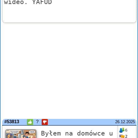
wideo. YAFUD
#53813
?
26.12.2025
6
Byłem na domówce u
2