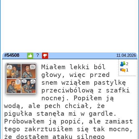
#54508
?
11.04.2026
2
Miałem lekki ból
1
głowy, więc przed
snem wziąłem pastylkę
przeciwbólową z szafki
nocnej. Popiłem ją
wodą, ale pech chciał, że
pigułka stanęła mi w gardle.
Próbowałem ją popić, ale zamiast
tego zakrztusiłem się tak mocno,
że dostałem ataku silnego