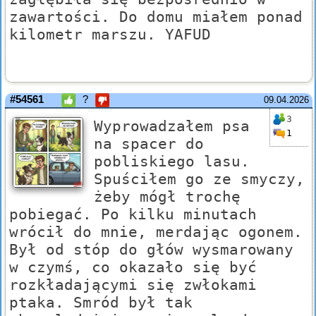
zawartości. Do domu miałem ponad
kilometr marszu. YAFUD
#54561
?
09.04.2026
3
Wyprowadzałem psa
1
na spacer do
pobliskiego lasu.
Spuściłem go ze smyczy,
żeby mógł trochę
pobiegać. Po kilku minutach
wrócił do mnie, merdając ogonem.
Był od stóp do głów wysmarowany
w czymś, co okazało się być
rozkładającymi się zwłokami
ptaka. Smród był tak