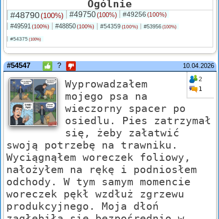
Ogólnie
#48790
#49750
#49256
(100%)
(100%)
(100%)
#49591
#48850
#54359
(100%)
(100%)
#53956
(100%)
(100%)
#54375
(100%)
#54547
?
10.04.2026
2
Wyprowadzałem
1
mojego psa na
wieczorny spacer po
osiedlu. Pies zatrzymał
się, żeby załatwić
swoją potrzebę na trawniku.
Wyciągnąłem woreczek foliowy,
nałożyłem na rękę i podniosłem
odchody. W tym samym momencie
woreczek pękł wzdłuż zgrzewu
produkcyjnego. Moja dłoń
zagłębiła się bezpośrednio w