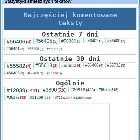
Statystyki śmiesznych tekstów
Najczęściej komentowane
teksty
Ostatnie 7 dni
#56406
#56405
#56380
#56402
#56400
(4)
(3)
(3)
(2)
(2)
#56451
#56408
(2)
#56397
(2)
(2)
Ostatnie 30 dni
#55582
#55618
#55630
#56406
#55732
(4)
(4)
(4)
(4)
(3)
#56405
#55488
(3)
#56380
(3)
(3)
Ogólnie
#12039
#3890
#20916
#8676
(1441)
(526)
(488)
(315)
#8617
#31269
(293)
#716
(258)
#32804
(243)
(216)