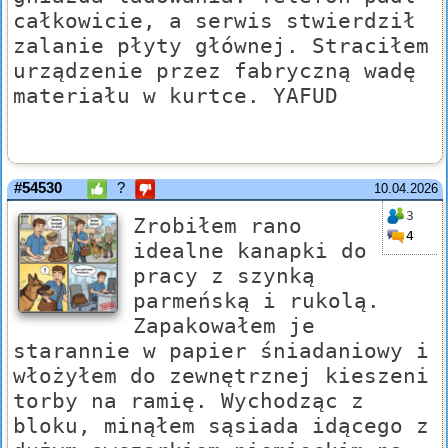
całkowicie, a serwis stwierdził
zalanie płyty głównej. Straciłem
urządzenie przez fabryczną wadę
materiału w kurtce. YAFUD
#54530
?
10.04.2026
3
Zrobiłem rano
4
idealne kanapki do
pracy z szynką
parmeńską i rukolą.
Zapakowałem je
starannie w papier śniadaniowy i
włożyłem do zewnętrznej kieszeni
torby na ramię. Wychodząc z
bloku, minąłem sąsiada idącego z