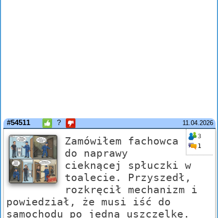
#54511
?
11.04.2026
3
Zamówiłem fachowca
1
do naprawy
cieknącej spłuczki w
toalecie. Przyszedł,
rozkręcił mechanizm i
powiedział, że musi iść do
samochodu po jedną uszczelkę.