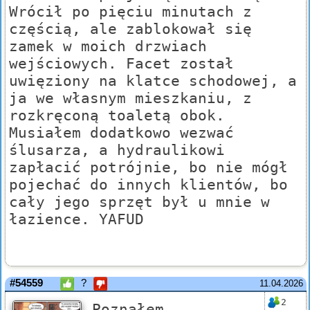
Wrócił po pięciu minutach z
częścią, ale zablokował się
zamek w moich drzwiach
wejściowych. Facet został
uwięziony na klatce schodowej, a
ja we własnym mieszkaniu, z
rozkręconą toaletą obok.
Musiałem dodatkowo wezwać
ślusarza, a hydraulikowi
zapłacić potrójnie, bo nie mógł
pojechać do innych klientów, bo
cały jego sprzęt był u mnie w
łazience. YAFUD
#54559
?
11.04.2026
2
Poznałem