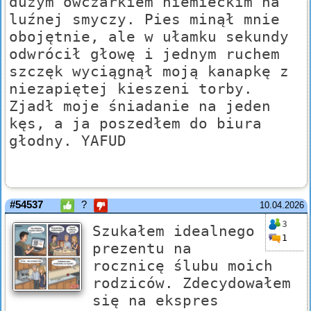
dużym owczarkiem niemieckim na
luźnej smyczy. Pies minął mnie
obojętnie, ale w ułamku sekundy
odwrócił głowę i jednym ruchem
szczęk wyciągnął moją kanapkę z
niezapiętej kieszeni torby.
Zjadł moje śniadanie na jeden
kęs, a ja poszedłem do biura
głodny. YAFUD
#54537
?
10.04.2026
3
Szukałem idealnego
1
prezentu na
rocznicę ślubu moich
rodziców. Zdecydowałem
się na ekspres