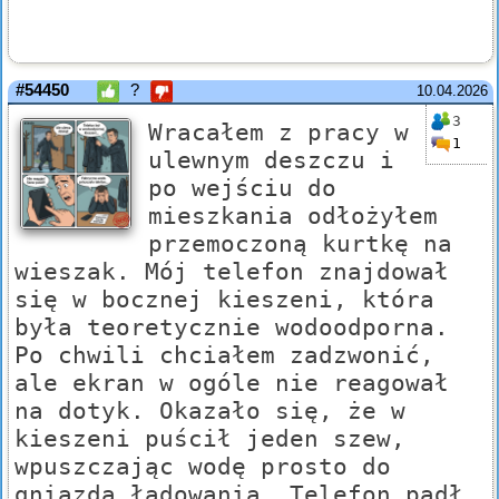
#54450
?
10.04.2026
3
Wracałem z pracy w
1
ulewnym deszczu i
po wejściu do
mieszkania odłożyłem
przemoczoną kurtkę na
wieszak. Mój telefon znajdował
się w bocznej kieszeni, która
była teoretycznie wodoodporna.
Po chwili chciałem zadzwonić,
ale ekran w ogóle nie reagował
na dotyk. Okazało się, że w
kieszeni puścił jeden szew,
wpuszczając wodę prosto do
gniazda ładowania. Telefon padł