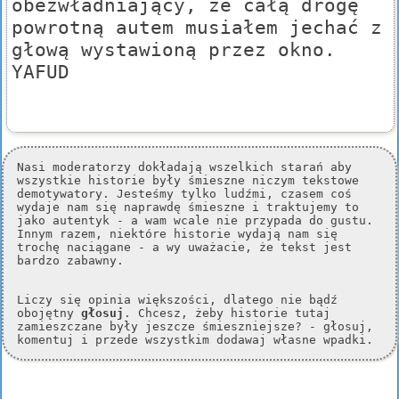
obezwładniający, że całą drogę
powrotną autem musiałem jechać z
głową wystawioną przez okno.
YAFUD
Nasi moderatorzy dokładają wszelkich starań aby
wszystkie historie były śmieszne niczym tekstowe
demotywatory. Jesteśmy tylko ludźmi, czasem coś
wydaje nam się naprawdę śmieszne i traktujemy to
jako autentyk - a wam wcale nie przypada do gustu.
Innym razem, niektóre historie wydają nam się
trochę naciągane - a wy uważacie, że tekst jest
bardzo zabawny.
Liczy się opinia większości, dlatego nie bądź
obojętny
głosuj
. Chcesz, żeby historie tutaj
zamieszczane były jeszcze śmieszniejsze? - głosuj,
komentuj i przede wszystkim dodawaj własne wpadki.