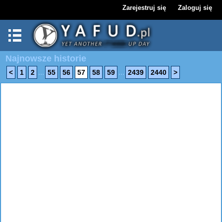
Zarejestruj się
Zaloguj się
Najnowsze historie
...
...
<
1
2
55
56
57
58
59
2439
2440
>