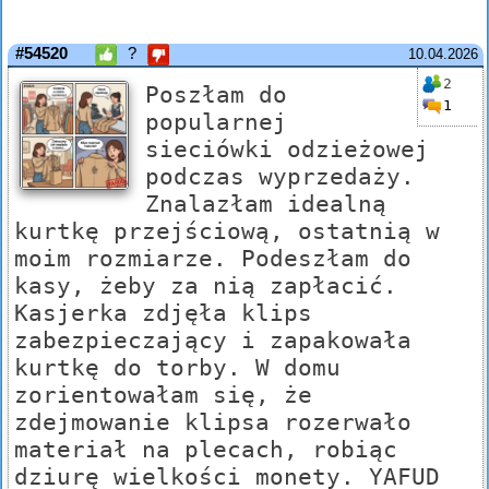
#54520
?
10.04.2026
2
Poszłam do
1
popularnej
sieciówki odzieżowej
podczas wyprzedaży.
Znalazłam idealną
kurtkę przejściową, ostatnią w
moim rozmiarze. Podeszłam do
kasy, żeby za nią zapłacić.
Kasjerka zdjęła klips
zabezpieczający i zapakowała
kurtkę do torby. W domu
zorientowałam się, że
zdejmowanie klipsa rozerwało
materiał na plecach, robiąc
dziurę wielkości monety. YAFUD