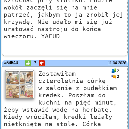
szlochać przy stoliku. Ludzie
wokół zaczęli się na mnie
patrzeć, jakbym to ja zrobił jej
krzywdę. Nie udało mi się już
uratować nastroju do końca
wieczoru. YAFUD
#54544
?
11.04.2026
2
Zostawiłam
2
czteroletnią córkę
w salonie z pudełkiem
kredek. Poszłam do
kuchni na pięć minut,
żeby wstawić wodę na herbatę.
Kiedy wróciłam, kredki leżały
nietknięte na stole. Córka