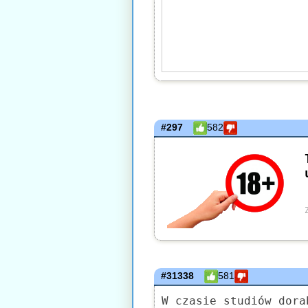
#297
582
#31338
581
W czasie studiów dora