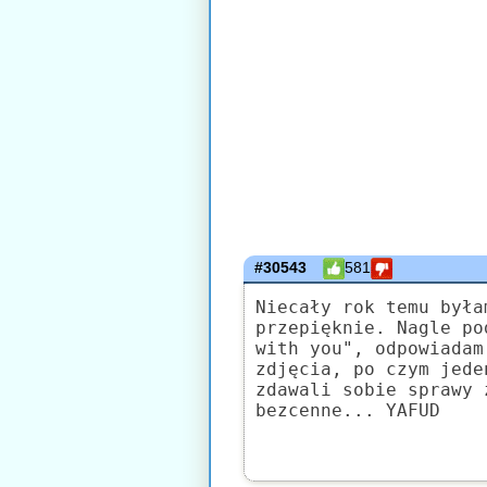
#30543
581
Niecały rok temu była
przepięknie. Nagle po
with you", odpowiadam
zdjęcia, po czym jede
zdawali sobie sprawy 
bezcenne... YAFUD