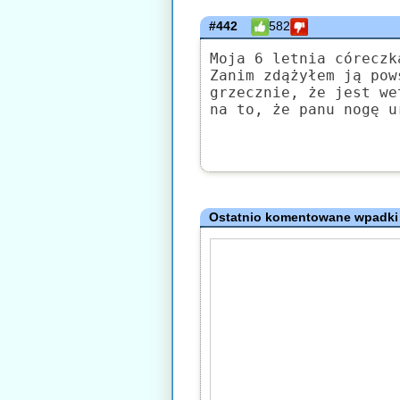
#442
582
Moja 6 letnia córeczk
Zanim zdążyłem ją pow
grzecznie, że jest we
na to, że panu nogę u
Ostatnio komentowane wpadki