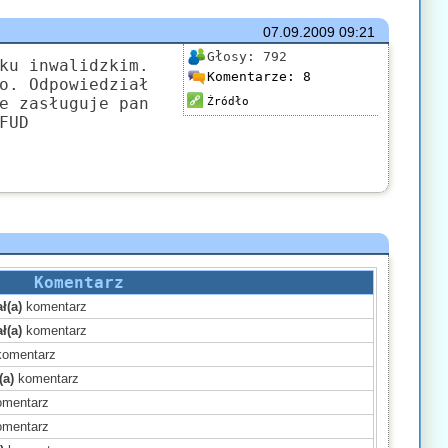
07.09.2009
09:21
Głosy:
792
ku inwalidzkim.
Komentarze:
8
o. Odpowiedział
e zasługuje pan
Źródło
FUD
Komentarz
ł(a)
komentarz
ł(a)
komentarz
omentarz
(a)
komentarz
mentarz
mentarz