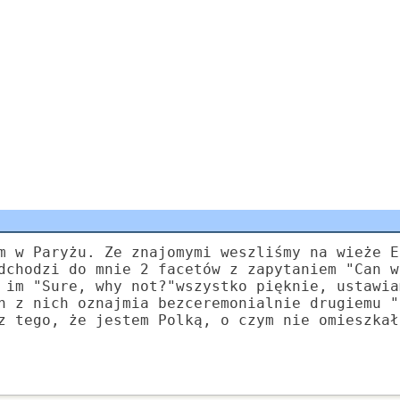
m w Paryżu. Ze znajomymi weszliśmy na wieże E
dchodzi do mnie 2 facetów z zapytaniem "Can w
 im "Sure, why not?"wszystko pięknie, ustawia
n z nich oznajmia bezceremonialnie drugiemu "
z tego, że jestem Polką, o czym nie omieszkał