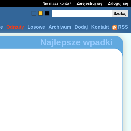
Nie masz konta?
Zarejestruj się
Zaloguj się
ze
Odrzuty
Losowe
Archiwum
Dodaj
Kontakt
RSS
Najlepsze wpadki