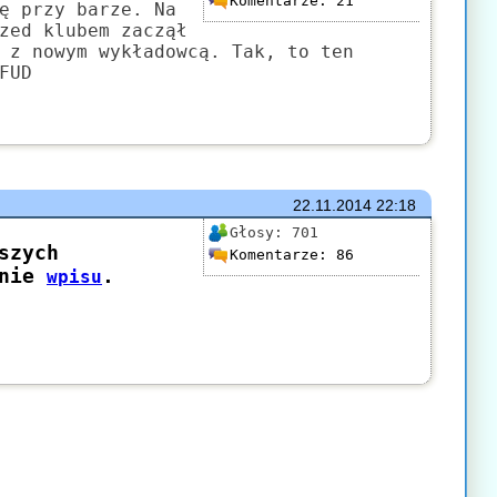
Komentarze:
21
ę przy barze. Na
zed klubem zaczął
 z nowym wykładowcą. Tak, to ten
FUD
22.11.2014
22:18
Głosy:
701
Komentarze:
86