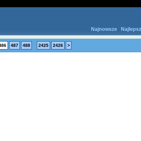
Najnowsze
Najleps
486
487
488
...
2425
2426
>