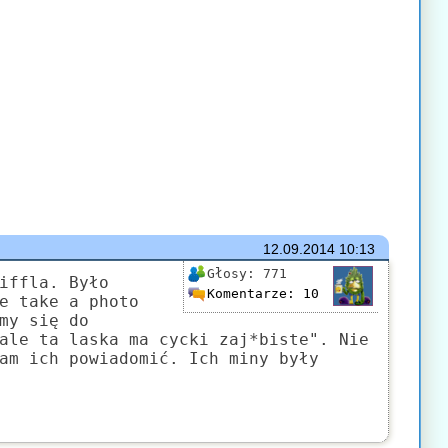
12.09.2014
10:13
Głosy:
771
iffla. Było
Komentarze:
10
e take a photo
my się do
ale ta laska ma cycki zaj*biste". Nie
am ich powiadomić. Ich miny były