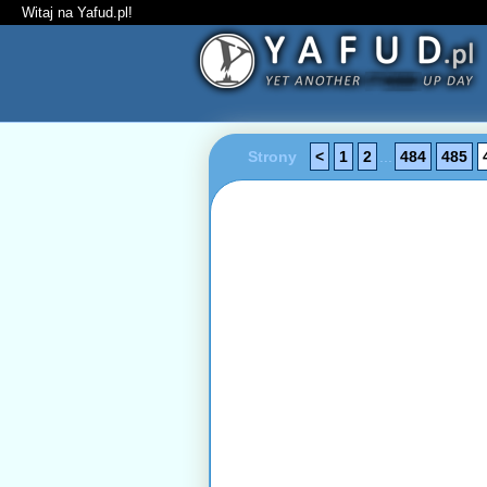
Witaj na Yafud.pl!
Strony
<
1
2
...
484
485