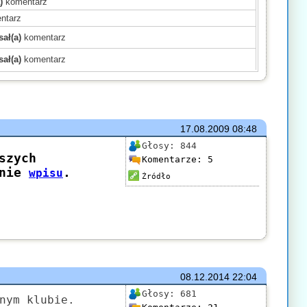
)
komentarz
ntarz
ał(a)
komentarz
ał(a)
komentarz
)
komentarz
)
komentarz
)
komentarz
mentarz
17.08.2009
08:48
(a)
komentarz
Głosy:
844
Komentarze:
5
komentarz
)
komentarz
Źródło
mentarz
komentarz
ł(a)
komentarz
08.12.2014
22:04
Głosy:
681
nym klubie.