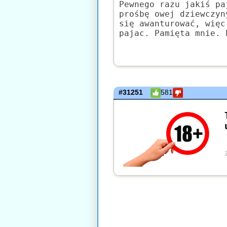
Pewnego razu jakiś pa
prośbę owej dziewczyn
się awanturować, więc
pajac. Pamięta mnie. 
#31251
581