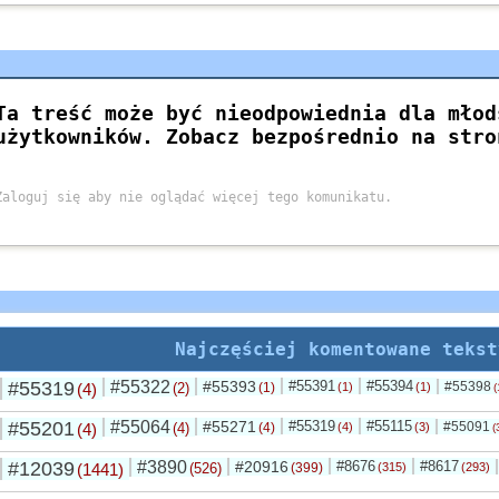
Najczęściej komentowane tekst
#55319
#55322
#55393
#55391
#55394
#55398
(4)
(2)
(1)
(1)
(1)
(
#55201
#55064
#55271
#55319
#55115
#55091
(4)
(4)
(4)
(4)
(3)
(
#12039
#3890
#20916
#8676
#8617
(1441)
(526)
(399)
(315)
(293)