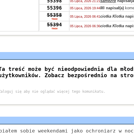
55398
samezrp
napisał(a
05 Lipca, 2026 21:21
55396
Mi
napisał(a)
kome
05 Lipca, 2026 19:44
55358
ciotka Klotka
napis
05 Lipca, 2026 06:41
TRASH
55394
ciotka Klotka
napis
05 Lipca, 2026 06:36
TRASH
55319
Peppone
napisał(a
04 Lipca, 2026 15:04
55393
Peppone
napisał(a
04 Lipca, 2026 15:03
55422
Peppone
napisał(a
04 Lipca, 2026 15:02
55322
wasp
napisał(a)
ko
03 Lipca, 2026 15:31
55322
zdziwiony
napisał
03 Lipca, 2026 10:41
55319
Grejon
napisał(a)
02 Lipca, 2026 13:57
55347
Bzhevxh
napisał(a
02 Lipca, 2026 11:46
55319
Alice
napisał(a)
ko
02 Lipca, 2026 10:42
55319
Grejon
napisał(a)
02 Lipca, 2026 06:10
55391
Szejk Wave
napisa
01 Lipca, 2026 15:19
białem sobie weekendami jako ochroniarz w noc