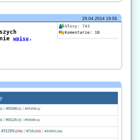
29.04.2014
19:55
Głosy:
743
Komentarze:
10
y
#55396
1)
#55358
(1)
(1)
#55125
3)
#55088
(3)
(3)
#31269
#716
(258)
#32804
(243)
(216)