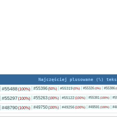
Najczęściej plusowane (%) teks
#55488
#55396
#55319
#55326
#55386
(100%)
(50%)
(0%)
(0%)
(
#55297
#55263
#55122
#55381
#5
(100%)
(100%)
(100%)
(100%)
#48790
#49750
#49256
#49591
#4
(100%)
(100%)
(100%)
(100%)