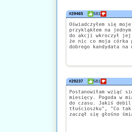
#29465
581
Oświadczyłem się moje
przykląkłem na jednym
do akcji wkroczył jej
że nic co moja córka 
dobrego kandydata na 
#29237
581
Postanowiłam wziąć si
miesięcy. Pogoda w mi
do czasu. Jakiś debil
tłuścioszku", "Co tak
zaczął się głośno śmi