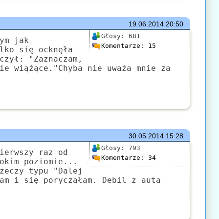
19.06.2014
20:50
Głosy:
681
ym jak
Komentarze:
15
lko się ocknęła
czył: "Zaznaczam,
ie wiążące."Chyba nie uważa mnie za
30.05.2014
15:28
Głosy:
793
ierwszy raz od
Komentarze:
34
okim poziomie...
zeczy typu "Dalej
am i się poryczałam. Debil z auta