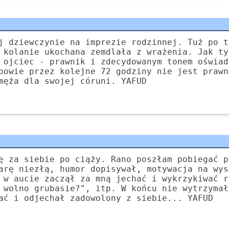
j dziewczynie na imprezie rodzinnej. Tuż po t
 kolanie ukochana zemdlała z wrażenia. Jak ty
 ojciec - prawnik i zdecydowanym tonem oświad
powie przez kolejne 72 godziny nie jest prawn
męża dla swojej córuni. YAFUD
ę za siebie po ciąży. Rano poszłam pobiegać p
arę niezłą, humor dopisywał, motywacja na wys
 w aucie zaczął za mną jechać i wykrzykiwać r
 wolno grubasie?", itp. W końcu nie wytrzymał
ać i odjechał zadowolony z siebie... YAFUD