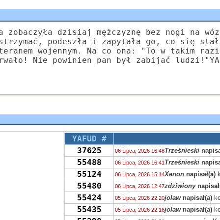
a zobaczyła dzisiaj mężczyznę bez nogi na wóz
strzymać, podeszła i zapytała go, co się stał
teranem wojennym. Na co ona: "To w takim razi
rwało! Nie powinien pan był zabijać ludzi!"YA
YAFUD #
37625
Trześnieski
napisa
06 Lipca, 2026 16:48
55488
Trześnieski
napisa
06 Lipca, 2026 16:41
55124
Xenon
napisał(a)
k
06 Lipca, 2026 15:14
55480
zdziwiony
napisał
06 Lipca, 2026 12:47
55424
jolaw
napisał(a)
ko
05 Lipca, 2026 22:20
55435
jolaw
napisał(a)
ko
05 Lipca, 2026 22:16