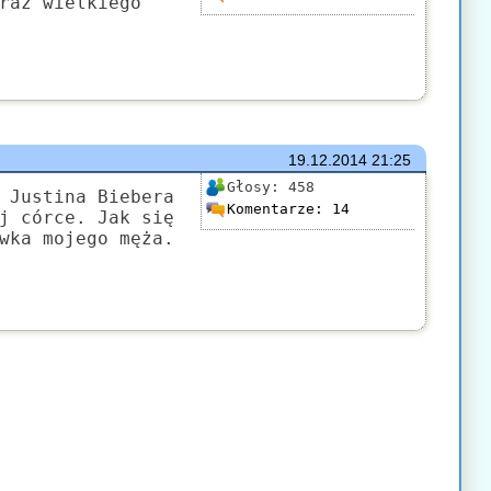
raz wielkiego
19.12.2014
21:25
Głosy:
458
 Justina Biebera
Komentarze:
14
j córce. Jak się
wka mojego męża.