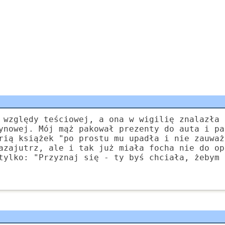
 względy teściowej, a ona w wigilię znalazła 
ynowej. Mój mąż pakował prezenty do auta i pa
rią książek "po prostu mu upadła i nie zauważ
azajutrz, ale i tak już miała focha nie do op
tylko: "Przyznaj się - ty byś chciała, żebym 