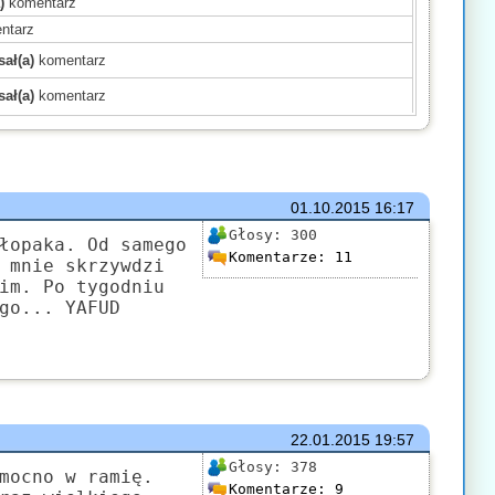
)
komentarz
ntarz
ał(a)
komentarz
ał(a)
komentarz
)
komentarz
)
komentarz
)
komentarz
mentarz
01.10.2015
16:17
(a)
komentarz
Głosy:
300
łopaka. Od samego
Komentarze:
11
komentarz
 mnie skrzywdzi
im. Po tygodniu
)
komentarz
go... YAFUD
mentarz
komentarz
ł(a)
komentarz
22.01.2015
19:57
Głosy:
378
mocno w ramię.
Komentarze:
9