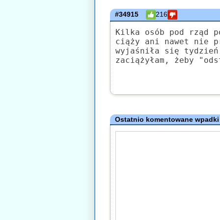
#34915
216
Kilka osób pod rząd p
ciąży ani nawet nie p
wyjaśniła się tydzień
zaciążyłam, żeby "ods
Ostatnio komentowane wpadki