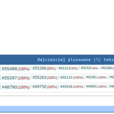
Najczęściej plusowane (%) teks
#55488
#55396
#55319
#55326
#55386
(100%)
(50%)
(0%)
(0%)
(
#55297
#55263
#55122
#55381
#5
(100%)
(100%)
(100%)
(100%)
#48790
#49750
#49256
#49591
#4
(100%)
(100%)
(100%)
(100%)