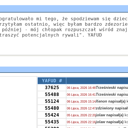
ogratulowało mi tego, że spodziewam się dziec
rzytyłam ostatnio, więc byłam bardzo zdezorie
 później - mój chłopak rozpuszczał wśród znaj
traszyć potencjalnych rywali". YAFUD
YAFUD #
37625
Trześnieski
napisa
06 Lipca, 2026 16:48
55488
Trześnieski
napisa
06 Lipca, 2026 16:41
55124
Xenon
napisał(a)
k
06 Lipca, 2026 15:14
55480
zdziwiony
napisał
06 Lipca, 2026 12:47
55424
jolaw
napisał(a)
ko
05 Lipca, 2026 22:20
55435
jolaw
napisał(a)
ko
05 Lipca, 2026 22:16