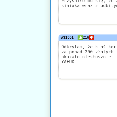
Przyśniło mu się, że 
siniaka wraz z odbity
#31551
216
Odkryłam, że ktoś kor
za ponad 200 złotych.
okazało niesłusznie..
YAFUD