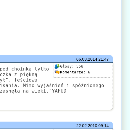
06.03.2014
21:47
Głosy:
556
pod choinką tylko
Komentarze:
6
czka z piękną
ył". Teściowa
isania. Mimo wyjaśnień i spóźnionego
zasnęła na wieki."YAFUD
22.02.2010
09:14