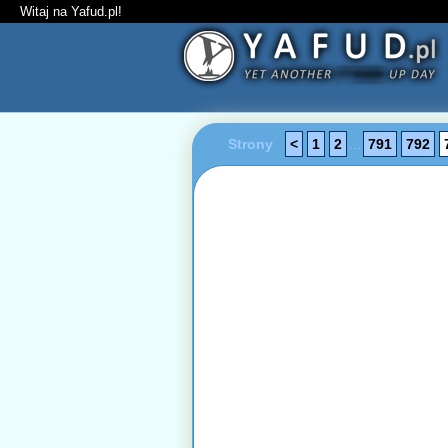
Witaj na Yafud.pl!
Strony
<
1
2
...
791
792