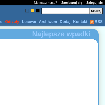
Nie masz konta?
Zarejestruj się
Zaloguj się
ze
Odrzuty
Losowe
Archiwum
Dodaj
Kontakt
RSS
Najlepsze wpadki