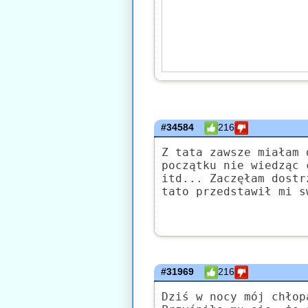
#34584
216
Z tata zawsze miałam 
początku nie wiedząc 
itd... Zaczęłam dostr
tato przedstawił mi s
#31969
216
Dziś w nocy mój chłop