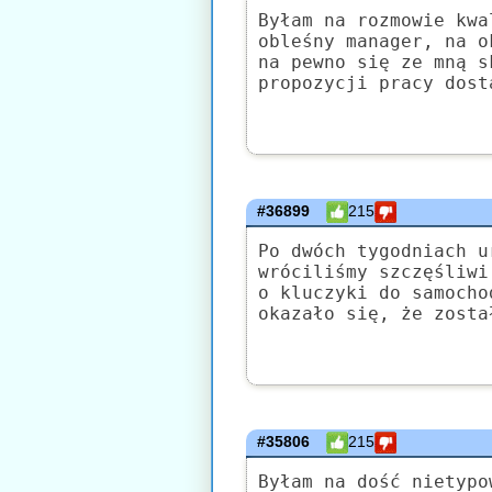
Byłam na rozmowie kwa
obleśny manager, na o
na pewno się ze mną s
propozycji pracy dost
#36899
215
Po dwóch tygodniach u
wróciliśmy szczęśliwi
o kluczyki do samocho
okazało się, że zosta
#35806
215
Byłam na dość nietypo