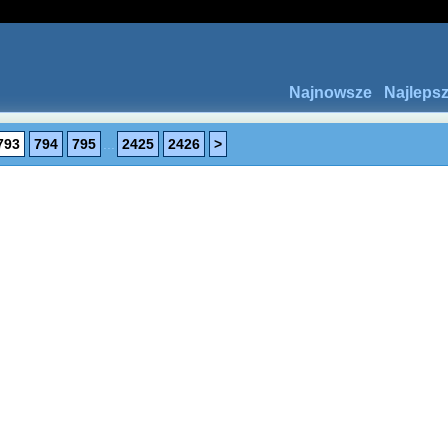
Najnowsze
Najleps
793
794
795
...
2425
2426
>