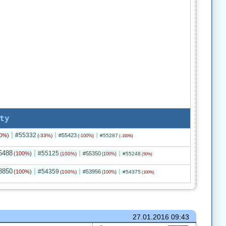
ty
#55332
0%)
#55423
(-33%)
#55287
(-100%)
(-100%)
5488
#55125
(100%)
#55350
(100%)
#55248
(100%)
(50%)
8850
#54359
(100%)
#53956
(100%)
#54375
(100%)
(100%)
27.01.2016
09:43