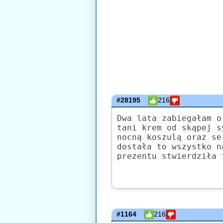
#28195
216
Dwa lata zabiegałam o
tani krem od skąpej s
nocną koszulą oraz se
dostała to wszystko n
prezentu stwierdziła 
#1164
216