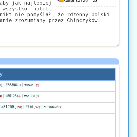
Komentarze:
28
aby jak najlepiej
 wszystko- hotel,
nikt nie pomyślał, że rdzenny polski
anie zrozumiany przez Chińczyków.
y
#55396
1)
#55358
(1)
(1)
#55125
3)
#55088
(3)
(3)
#31269
#716
(258)
#32804
(243)
(216)