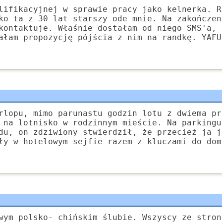
lifikacyjnej w sprawie pracy jako kelnerka. R
ko ta z 30 lat starszy ode mnie. Na zakończen
kontaktuje. Właśnie dostałam od niego SMS'a, 
ałam propozycję pójścia z nim na randkę. YAFU
rlopu, mimo parunastu godzin lotu z dwiema pr
 na lotnisko w rodzinnym mieście. Na parkingu
du, on zdziwiony stwierdził, że przecież ja j
ły w hotelowym sejfie razem z kluczami do dom
wym polsko- chińskim ślubie. Wszyscy ze stron