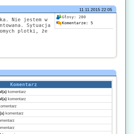
11.11.2015
22:05
Głosy:
280
ka. Nie jestem w
Komentarze:
5
ntowana. Sytuacja
omych plotki, że
Komentarz
ł(a)
komentarz
ł(a)
komentarz
omentarz
(a)
komentarz
mentarz
mentarz