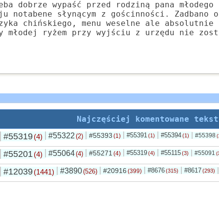
eba dobrze wypaść przed rodziną pana młodego 
ju notabene słynącym z gościnności. Zadbano o
zyka chińskiego, menu weselne ale absolutnie 
y młodej ryżem przy wyjściu z urzędu nie zost
Najczęściej komentowane tekst
#55319
#55322
#55393
#55391
#55394
#55398
(4)
(2)
(1)
(1)
(1)
(
#55201
#55064
#55271
#55319
#55115
#55091
(4)
(4)
(4)
(4)
(3)
(
#12039
#3890
#20916
#8676
#8617
(1441)
(526)
(399)
(315)
(293)