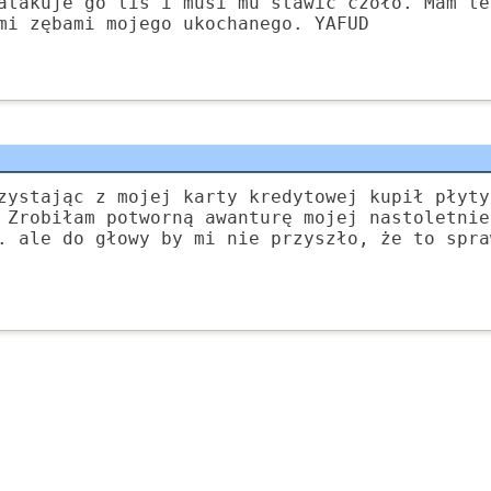
atakuje go lis i musi mu stawić czoło. Mam te
mi zębami mojego ukochanego. YAFUD
zystając z mojej karty kredytowej kupił płyty
 Zrobiłam potworną awanturę mojej nastoletnie
. ale do głowy by mi nie przyszło, że to spra