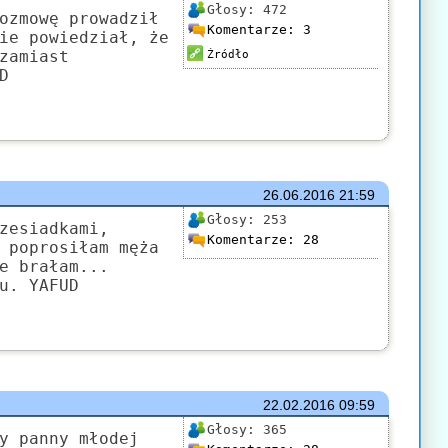
Głosy:
472
ozmowę prowadził
Komentarze:
3
ie powiedział, że
zamiast
Źródło
D
26.06.2016
21:59
Głosy:
253
zesiadkami,
Komentarze:
28
 poprosiłam męża
e brałam...
u. YAFUD
22.02.2016
09:59
Głosy:
365
y panny młodej