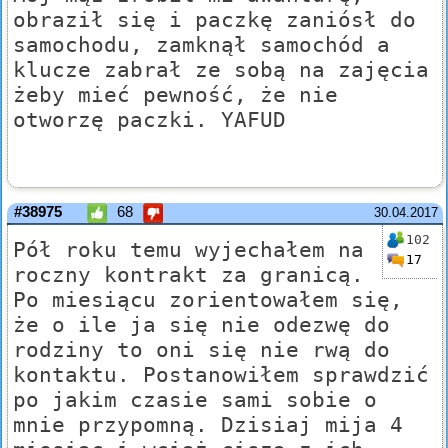
obraził się i paczkę zaniósł do
samochodu, zamknął samochód a
klucze zabrał ze sobą na zajęcia
żeby mieć pewność, że nie
otworzę paczki. YAFUD
#38975
68
30.04.2017
102
Pół roku temu wyjechałem na
17
roczny kontrakt za granicą.
Po miesiącu zorientowałem się,
że o ile ja się nie odezwę do
rodziny to oni się nie rwą do
kontaktu. Postanowiłem sprawdzić
po jakim czasie sami sobie o
mnie przypomną. Dzisiaj mija 4