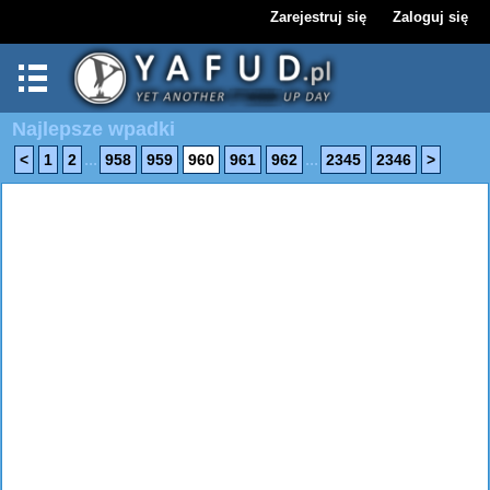
Zarejestruj się
Zaloguj się
Najlepsze wpadki
...
...
<
1
2
958
959
960
961
962
2345
2346
>