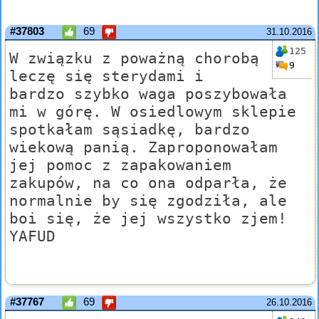
#37803
69
31.10.2016
125
W związku z poważną chorobą
9
leczę się sterydami i
bardzo szybko waga poszybowała
mi w górę. W osiedlowym sklepie
spotkałam sąsiadkę, bardzo
wiekową panią. Zaproponowałam
jej pomoc z zapakowaniem
zakupów, na co ona odparła, że
normalnie by się zgodziła, ale
boi się, że jej wszystko zjem!
YAFUD
#37767
69
26.10.2016