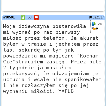
#38501
68
18.02.2017
128
Moja dziewczyna postanowiła
9
mi wyznać po raz pierwszy
miłość przez telefon. Ja akurat
byłem w trasie i jechałem przez
las, sekundę po tym jak
powiedziała mi magiczne "Kocham
Cię"straciłem zasięg. Przez bite
2 tygodnie ją musiałem
przekonywać, że odwzajemniam jej
uczucia i wcale nie spanikowałem
i nie rozłączyłem się po jej
wyznaniu miłości. YAFUD