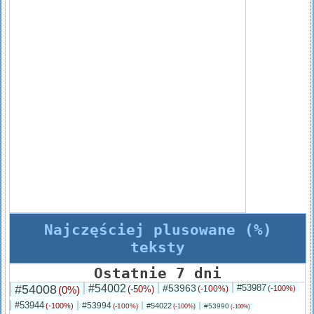
Najczęściej plusowane (%)
teksty
Ostatnie 7 dni
#54008
#54002
#53963
#53987
(0%)
(-50%)
(-100%)
(-100%)
#53944
#53994
(-100%)
#54022
(-100%)
#53990
(-100%)
(-100%)