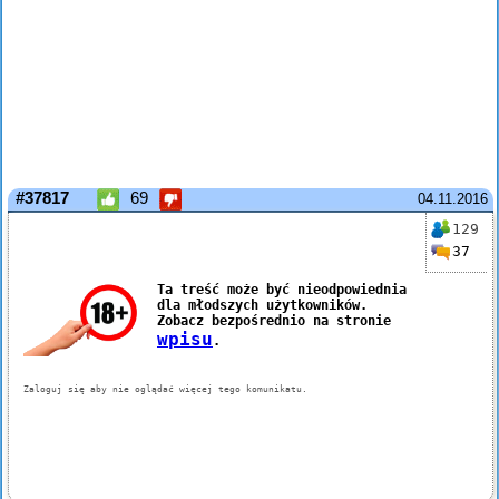
#37817
69
04.11.2016
129
37