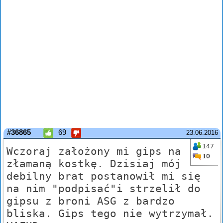
#36865
69
23.06.2016
147
Wczoraj założony mi gips na
10
złamaną kostkę. Dzisiaj mój
debilny brat postanowił mi się
na nim "podpisać"i strzelił do
gipsu z broni ASG z bardzo
bliska. Gips tego nie wytrzymał.