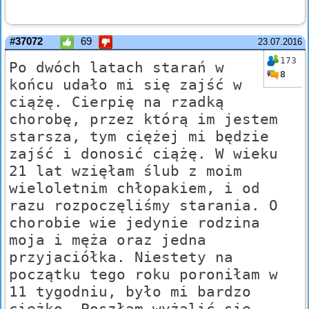
#37072
69
23.07.2016
173
Po dwóch latach starań w
8
końcu udało mi się zajść w
ciążę. Cierpię na rzadką
chorobę, przez którą im jestem
starsza, tym ciężej mi będzie
zajść i donosić ciążę. W wieku
21 lat wzięłam ślub z moim
wieloletnim chłopakiem, i od
razu rozpoczęliśmy starania. O
chorobie wie jedynie rodzina
moja i męża oraz jedna
przyjaciółka. Niestety na
początku tego roku poroniłam w
11 tygodniu, było mi bardzo
ciężko. Poszłam wyżalić się