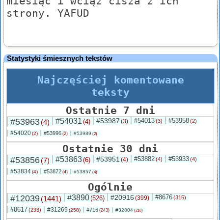
miesiąc i wciąż cisza z ich
strony. YAFUD
Statystyki śmiesznych tekstów
Najczęściej komentowane
teksty
Ostatnie 7 dni
#53963
#54031
#53987
#54013
#53958
(4)
(4)
(3)
(3)
(2)
#54020
#53996
(2)
#53989
(2)
(2)
Ostatnie 30 dni
#53856
#53863
#53951
#53882
#53933
(7)
(6)
(4)
(4)
(4)
#53834
#53872
(4)
#53857
(4)
(4)
Ogólnie
#12039
#3890
#20916
#8676
(1441)
(526)
(399)
(315)
#8617
#31269
(293)
#716
(258)
#32804
(243)
(216)