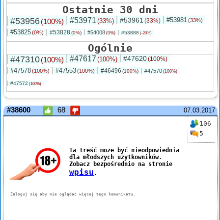
Ostatnie 30 dni
#53956
#53971
#53961
#53981
(100%)
(33%)
(33%)
(33%)
#53825
#53828
(0%)
#54008
(0%)
#53888
(0%)
(-20%)
Ogólnie
#47310
#47617
#47620
(100%)
(100%)
(100%)
#47578
#47553
#46496
(100%)
(100%)
#47570
(100%)
(100%)
#47572
(100%)
#38600
68
07.03.2017
106
5