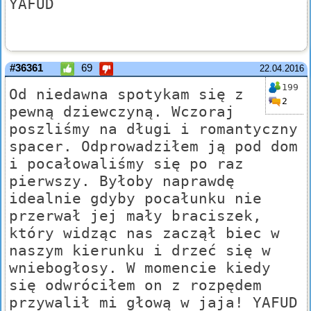
YAFUD
#36361
69
22.04.2016
199
Od niedawna spotykam się z
2
pewną dziewczyną. Wczoraj
poszliśmy na długi i romantyczny
spacer. Odprowadziłem ją pod dom
i pocałowaliśmy się po raz
pierwszy. Byłoby naprawdę
idealnie gdyby pocałunku nie
przerwał jej mały braciszek,
który widząc nas zaczął biec w
naszym kierunku i drzeć się w
wniebogłosy. W momencie kiedy
się odwróciłem on z rozpędem
przywalił mi głową w jaja! YAFUD