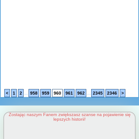
...
...
<
1
2
958
959
960
961
962
2345
2346
>
Zostając naszym Fanem zwiększasz szanse na pojawienie się
lepszych historii!