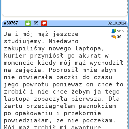
#30767
69
02.10.2014
565
Ja i mój mąż jeszcze
30
studiujemy. Niedawno
zakupiliśmy nowego laptopa,
kurier przyniósł go akurat w
momencie kiedy mój mąż wychodził
na zajęcia. Poprosił mnie abym
nie otwierała paczki do czasu
jego powrotu ponieważ on chce to
zrobić i nie chce żebym ja tego
laptopa zobaczyła pierwsza. Dla
żartu przeciągnęłam paznokciem
po opakowaniu i przekornie
powiedziałam, że nie poczekam.
Mój mąż zrobił mi awanturę,