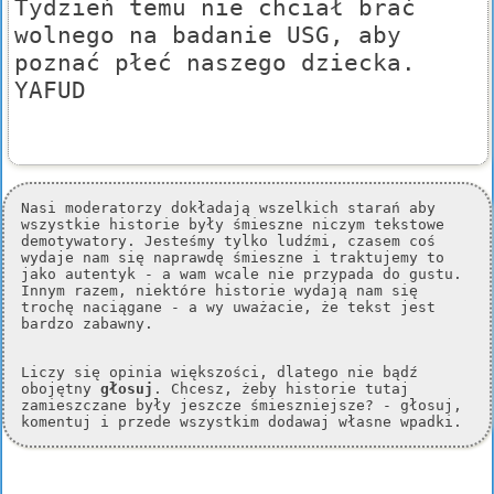
Tydzień temu nie chciał brać
wolnego na badanie USG, aby
poznać płeć naszego dziecka.
YAFUD
Nasi moderatorzy dokładają wszelkich starań aby
wszystkie historie były śmieszne niczym tekstowe
demotywatory. Jesteśmy tylko ludźmi, czasem coś
wydaje nam się naprawdę śmieszne i traktujemy to
jako autentyk - a wam wcale nie przypada do gustu.
Innym razem, niektóre historie wydają nam się
trochę naciągane - a wy uważacie, że tekst jest
bardzo zabawny.
Liczy się opinia większości, dlatego nie bądź
obojętny
głosuj
. Chcesz, żeby historie tutaj
zamieszczane były jeszcze śmieszniejsze? - głosuj,
komentuj i przede wszystkim dodawaj własne wpadki.