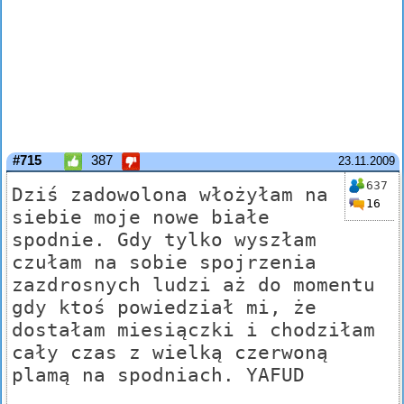
#715
387
23.11.2009
637
Dziś zadowolona włożyłam na
16
siebie moje nowe białe
spodnie. Gdy tylko wyszłam
czułam na sobie spojrzenia
zazdrosnych ludzi aż do momentu
gdy ktoś powiedział mi, że
dostałam miesiączki i chodziłam
cały czas z wielką czerwoną
plamą na spodniach. YAFUD