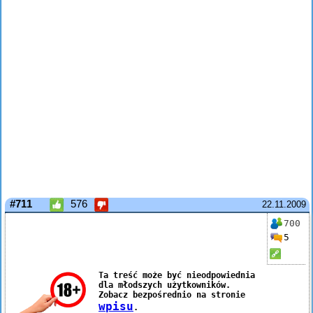
#711
576
22.11.2009
700
5