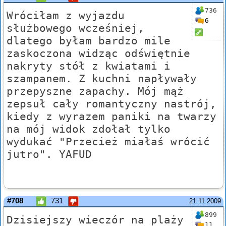
736
Wróciłam z wyjazdu
6
służbowego wcześniej,
dlatego byłam bardzo mile
zaskoczona widząc odświętnie
nakryty stół z kwiatami i
szampanem. Z kuchni napływały
przepyszne zapachy. Mój mąż
zepsuł cały romantyczny nastrój,
kiedy z wyrazem paniki na twarzy
na mój widok zdołał tylko
wydukać "Przecież miałaś wrócić
jutro". YAFUD
#708
731
21.11.2009
899
Dzisiejszy wieczór na plaży
11