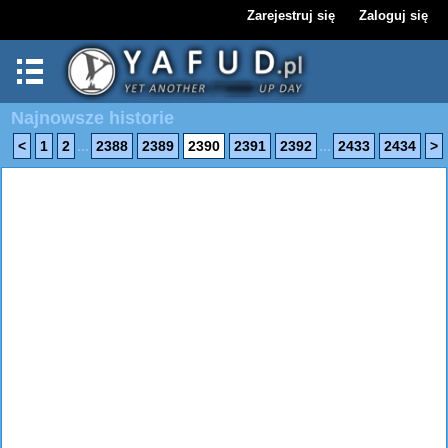
Zarejestruj się
Zaloguj się
Najnowsze historie
...
...
<
1
2
2388
2389
2390
2391
2392
2433
2434
>