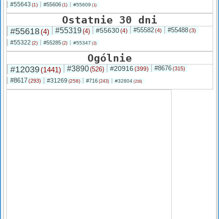
#55643
#55606
(1)
#55609
(1)
(1)
Ostatnie 30 dni
#55618
#55319
#55630
#55582
#55488
(4)
(4)
(4)
(4)
(3)
#55322
#55285
(2)
#55347
(2)
(2)
Ogólnie
#12039
#3890
#20916
#8676
(1441)
(526)
(399)
(315)
#8617
#31269
(293)
#716
(258)
#32804
(243)
(216)