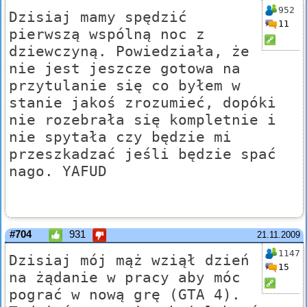
952
Dzisiaj mamy spędzić
11
pierwszą wspólną noc z
dziewczyną. Powiedziała, że
nie jest jeszcze gotowa na
przytulanie się co byłem w
stanie jakoś zrozumieć, dopóki
nie rozebrała się kompletnie i
nie spytała czy będzie mi
przeszkadzać jeśli będzie spać
nago. YAFUD
#704
931
21.11.2009
1147
Dzisiaj mój mąż wziął dzień
15
na żądanie w pracy aby móc
pograć w nową grę (GTA 4).