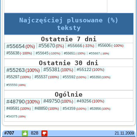
Najczęściej plusowane (%)
teksty
Ostatnie 7 dni
#55654
#55670
#55666
#55606
(0%)
(0%)
(-33%)
(-100%)
#55638
#55645
(-100%)
#55651
(-100%)
#55667
(-100%)
(-100%)
Ostatnie 30 dni
#55263
#55381
#55122
(100%)
(100%)
(100%)
#55297
#55537
#55592
(100%)
(100%)
#55350
(100%)
(100%)
#55550
(100%)
Ogólnie
#48790
#49750
#49256
(100%)
(100%)
(100%)
#49591
#48850
#54359
(100%)
(100%)
#53956
(100%)
(100%)
#54375
(100%)
#707
828
21.11.2009