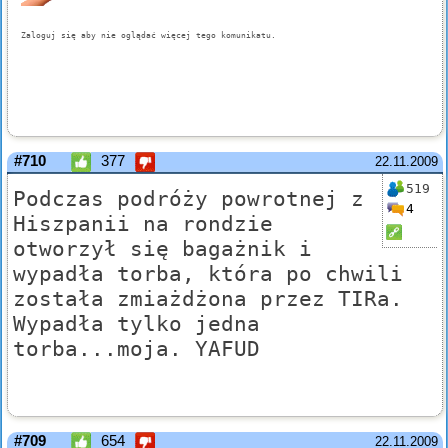
#710
377
22.11.2009
519
Podczas podróży powrotnej z
4
Hiszpanii na rondzie
otworzył się bagażnik i
wypadła torba, która po chwili
została zmiażdżona przez TIRa.
Wypadła tylko jedna
torba...moja. YAFUD
#709
654
22.11.2009