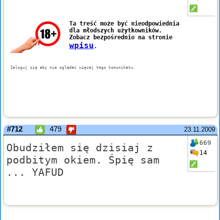
#712
479
23.11.2009
669
Obudziłem się dzisiaj z
14
podbitym okiem. Śpię sam
... YAFUD