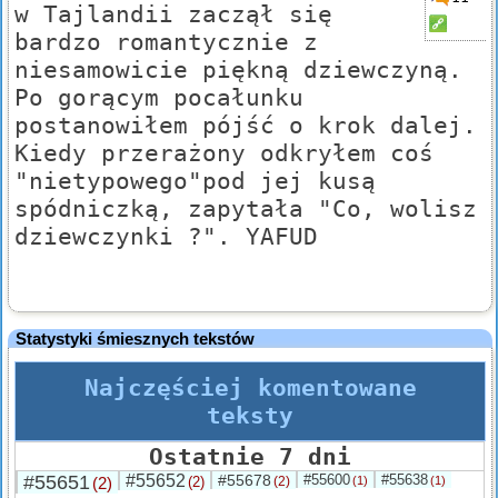
w Tajlandii zaczął się
bardzo romantycznie z
niesamowicie piękną dziewczyną.
Po gorącym pocałunku
postanowiłem pójść o krok dalej.
Kiedy przerażony odkryłem coś
"nietypowego"pod jej kusą
spódniczką, zapytała "Co, wolisz
dziewczynki ?". YAFUD
Statystyki śmiesznych tekstów
Najczęściej komentowane
teksty
Ostatnie 7 dni
#55651
#55652
#55678
#55600
#55638
(2)
(2)
(2)
(1)
(1)