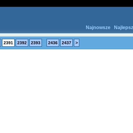
Najnowsze
Najleps
2391
2392
2393
...
2436
2437
>