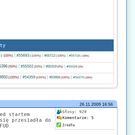
ty
2
#55693
(-100%)
#55712
(-100%)
#55719
(-100%)
(-100%)
5396
#55502
(50%)
#55319
(33%)
#55326
(0%)
(0%)
8850
#54359
(100%)
#53956
(100%)
#54375
(100%)
(100%)
26.11.2009
16:56
Głosy:
929
ed startem
Komentarze:
5
się przesiadła do
FUD
Źródło