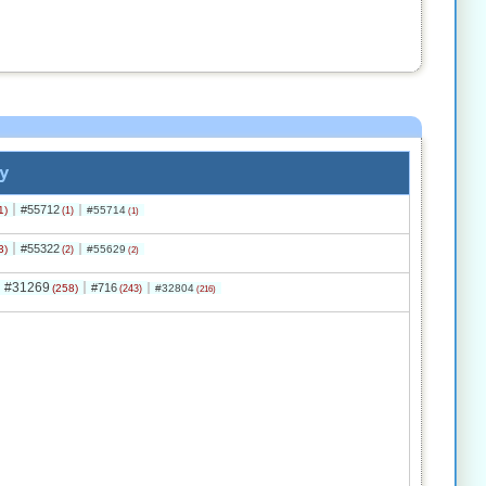
y
#55712
1)
#55714
(1)
(1)
#55322
3)
#55629
(2)
(2)
#31269
#716
(258)
#32804
(243)
(216)