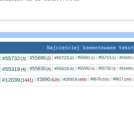
Najczęściej komentowane tekst
#55732
#55686
#55723
#55681
#55713
#55693
(3)
(2)
(2)
(1)
(1)
(
#55319
#55630
#55618
#55582
#55732
#55488
(4)
(4)
(4)
(4)
(3)
(
#12039
#3890
#20916
#8676
#8617
(1441)
(526)
(488)
(315)
(293)