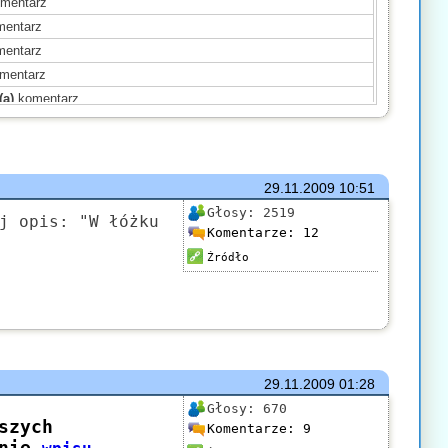
mentarz
entarz
entarz
mentarz
(a)
komentarz
(a)
komentarz
entarz
(a)
komentarz
29.11.2009
10:51
(a)
komentarz
Głosy:
2519
entarz
j opis: "W łóżku
Komentarze:
12
(a)
komentarz
Źródło
omentarz
mentarz
mentarz
29.11.2009
01:28
Głosy:
670
Komentarze:
9