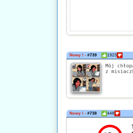
Nowy ! -
#739
1923
Mój chłop
z misiacz
Nowy ! -
#738
448