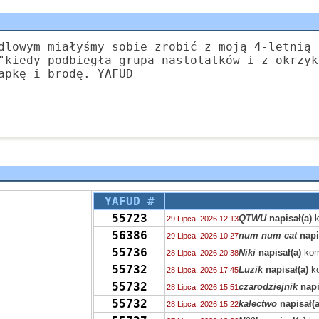
dlowym miałyśmy sobie zrobić z moją 4-letnią 
"kiedy podbiegła grupa nastolatków i z okrzyk
apkę i brodę. YAFUD
YAFUD #
55723
QTWU
napisał(a)
k
29 Lipca, 2026 12:13
56386
num num cat
napi
29 Lipca, 2026 10:27
55736
Niki
napisał(a)
kom
28 Lipca, 2026 20:38
55732
Luzik
napisał(a)
ko
28 Lipca, 2026 17:45
55732
czarodziejnik
napi
28 Lipca, 2026 15:51
55732
kalectwo
napisał(a
28 Lipca, 2026 15:22