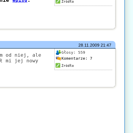
Źródło
28.11.2009
21:47
Głosy:
559
m od niej, ale
Komentarze:
7
ł mi jej nowy
Źródło