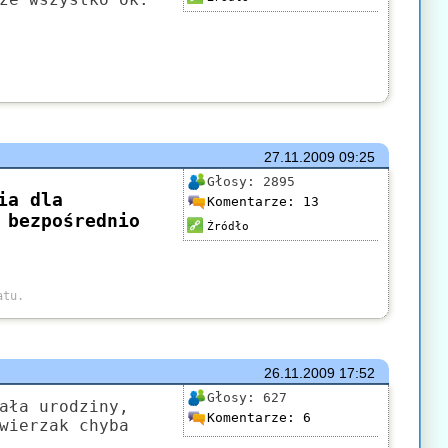
27.11.2009
09:25
Głosy:
2895
Komentarze:
13
Źródło
26.11.2009
17:52
Głosy:
627
ała urodziny,
Komentarze:
6
wierzak chyba