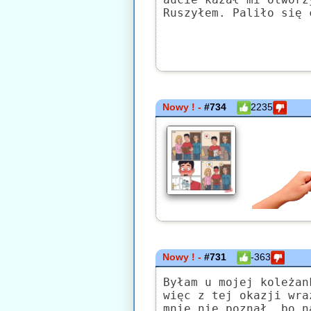
Ruszyłem. Paliło się 
Nowy ! -
#734
2235
Nowy ! -
#731
-363
Byłam u mojej koleżan
więc z tej okazji wra
mnie nie poznał, bo n