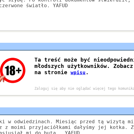
czerwone światło. YAFUD
ki w odwiedzinach. Miesiąc przed tą wizytą mi
z z moimi przyjaciółkami dałyśmy jej kotka. Z
asiusiał mi do buta...YAFUD