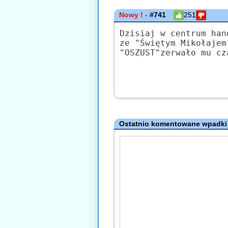
Nowy ! -
#741
251
Dzisiaj w centrum han
ze "Świętym Mikołajem
"OSZUST"zerwało mu cz
Ostatnio komentowane wpadki