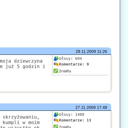
28.11.2009
11:26
Głosy:
604
moja dziewczyna
Komentarze:
9
m już 5 godzin i
Źródło
27.11.2009
17:48
Głosy:
1400
 skrzyżowaniu,
Komentarze:
13
 kumpli w moim
że wszystko ok.
Źródło