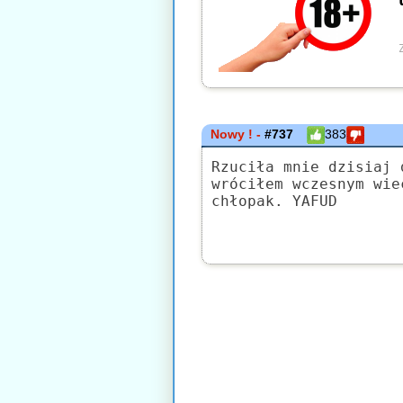
Nowy ! -
#737
383
Rzuciła mnie dzisiaj 
wróciłem wczesnym wie
chłopak. YAFUD