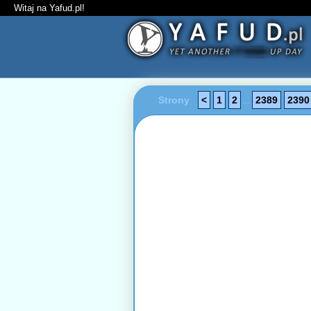
Witaj na Yafud.pl!
Strony
<
1
2
...
2389
2390