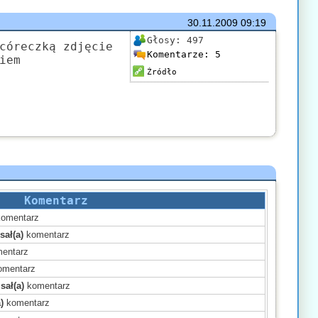
30.11.2009
09:19
Głosy:
497
córeczką zdjęcie
Komentarze:
5
iem
Źródło
Komentarz
omentarz
sał(a)
komentarz
entarz
mentarz
sał(a)
komentarz
)
komentarz