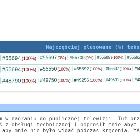
Najczęściej plusowane (%) teks
#55694
#55697
#55700
#55689
#5569
(100%)
(0%)
(0%)
(-100%)
#55694
#55550
#55592
#55537
#5
(100%)
(100%)
(100%)
(100%)
#48790
#49750
#49256
#49591
#4
(100%)
(100%)
(100%)
(100%)
m w nagraniu do publicznej telewizji. Tuż prz
ś z obsługi technicznej i poprosił mnie abym 
 aby mnie nie było widać podczas kręcenia. YA