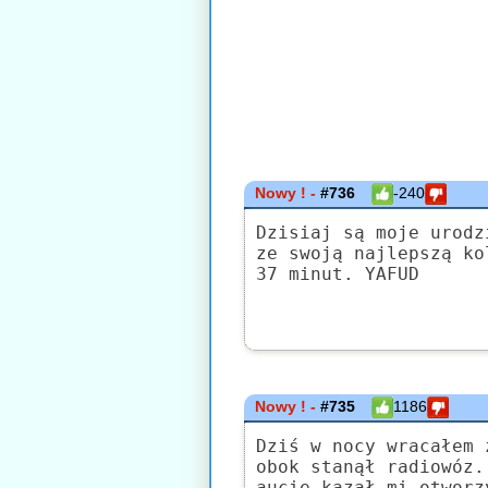
Nowy ! -
#736
-240
Dzisiaj są moje urodz
ze swoją najlepszą ko
37 minut. YAFUD
Nowy ! -
#735
1186
Dziś w nocy wracałem 
obok stanął radiowóz.
aucie kazał mi otworz