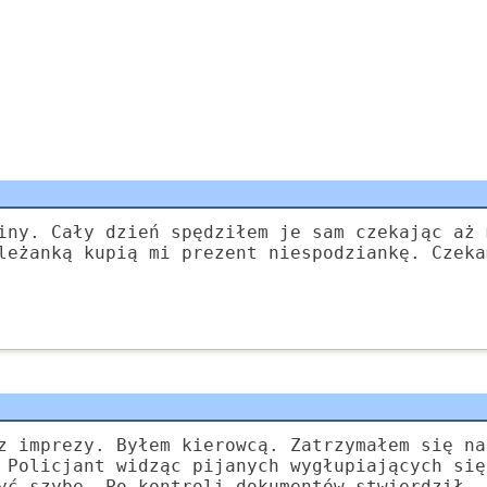
iny. Cały dzień spędziłem je sam czekając aż 
leżanką kupią mi prezent niespodziankę. Czeka
z imprezy. Byłem kierowcą. Zatrzymałem się na
 Policjant widząc pijanych wygłupiających się
yć szybę. Po kontroli dokumentów stwierdził, 