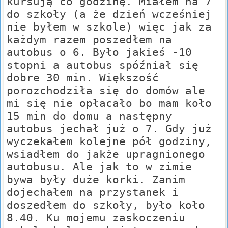
kursują co godzinę. Miałem na 7
do szkoły (a że dzień wcześniej
nie byłem w szkole) więc jak za
każdym razem poszedłem na
autobus o 6. Było jakieś -10
stopni a autobus spóźniał się
dobre 30 min. Większość
porozchodziła się do domów ale
mi się nie opłacało bo mam koło
15 min do domu a następny
autobus jechał już o 7. Gdy już
wyczekałem kolejne pół godziny,
wsiadłem do jakże upragnionego
autobusu. Ale jak to w zimie
bywa były duże korki. Zanim
dojechałem na przystanek i
doszedłem do szkoły, było koło
8.40. Ku mojemu zaskoczeniu