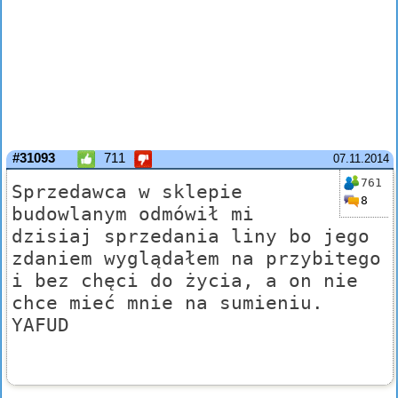
#31093
711
07.11.2014
761
Sprzedawca w sklepie
8
budowlanym odmówił mi
dzisiaj sprzedania liny bo jego
zdaniem wyglądałem na przybitego
i bez chęci do życia, a on nie
chce mieć mnie na sumieniu.
YAFUD