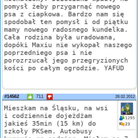
pomysł żeby przygarnąć nowego
psa z ciapkowa. Bardzo nam się
spodobał ten pomysł i od piątku
mamy nowego radosnego kundelka.
Cała rodzina była uradowana,
dopóki Maxiu nie wykopał naszego
poprzedniego psa i nie
porozrzucał jego przegryzionych
kości po całym ogrodzie. YAFUD
#14562
711
28.02.2012
Mieszkam na Śląsku, na wsi
i codziennie dojeżdżam
1295
jakieś 35min (15 km) do
23
szkoły PKSem. Autobusy