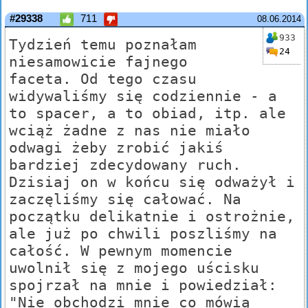
#29338
711
08.06.2014
933
Tydzień temu poznałam
24
niesamowicie fajnego
faceta. Od tego czasu
widywaliśmy się codziennie - a
to spacer, a to obiad, itp. ale
wciąż żadne z nas nie miało
odwagi żeby zrobić jakiś
bardziej zdecydowany ruch.
Dzisiaj on w końcu się odważył i
zaczęliśmy się całować. Na
początku delikatnie i ostrożnie,
ale już po chwili poszliśmy na
całość. W pewnym momencie
uwolnił się z mojego uścisku
spojrzał na mnie i powiedział:
"Nie obchodzi mnie co mówią