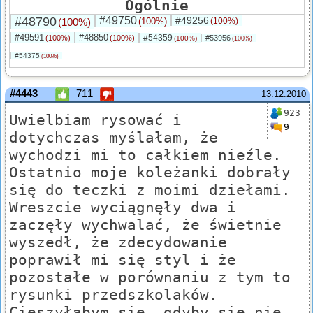
Ogólnie
#48790
#49750
#49256
(100%)
(100%)
(100%)
#49591
#48850
#54359
(100%)
(100%)
#53956
(100%)
(100%)
#54375
(100%)
#4443
711
13.12.2010
923
Uwielbiam rysować i
9
dotychczas myślałam, że
wychodzi mi to całkiem nieźle.
Ostatnio moje koleżanki dobrały
się do teczki z moimi dziełami.
Wreszcie wyciągnęły dwa i
zaczęły wychwalać, że świetnie
wyszedł, że zdecydowanie
poprawił mi się styl i że
pozostałe w porównaniu z tym to
rysunki przedszkolaków.
Cieszyłabym się, gdyby się nie