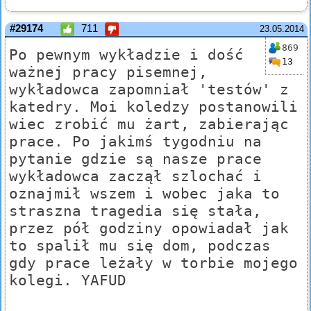
#29174
711
23.05.2014
869
Po pewnym wykładzie i dość
13
ważnej pracy pisemnej,
wykładowca zapomniał 'testów' z
katedry. Moi koledzy postanowili
wiec zrobić mu żart, zabierając
prace. Po jakimś tygodniu na
pytanie gdzie są nasze prace
wykładowca zaczął szlochać i
oznajmił wszem i wobec jaka to
straszna tragedia się stała,
przez pół godziny opowiadał jak
to spalił mu się dom, podczas
gdy prace leżały w torbie mojego
kolegi. YAFUD