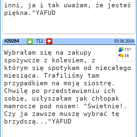
inni, ja i tak uważam, że jesteś
piękna."YAFUD
#29284
711
03.06.2014
797
Wybrałam się na zakupy
16
spożywcze z kolesiem, z
którym się spotykam od niecałego
miesiąca. Trafiliśmy tam
przypadkiem na moją siostrę.
Chwilę po przedstawieniu ich
sobie, usłyszałam jak chłopak
mamrocze pod nosem: "Świetnie!.
Czy ja zawsze muszę wybrać tę
brzydszą..."YAFUD