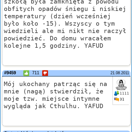
szkołą była zamknięta z powodu
obfitych opadów śniegu i niskiej
temperatury (dzień wcześniej
było koło -15). Wszyscy o tym
wiedzieli ale mi nikt nie raczył
powiedzieć. Do domu wracałem
kolejne 1,5 godziny. YAFUD
#9459
711
21.08.2011
Mój ukochany patrząc się na
mnie (nagą) stwierdził, że
1111
moje tzw. miejsce intymne
31
wygląda jak Cthulhu. YAFUD