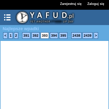
Zarejestruj się
Zaloguj się
Najlepsze wpadki
...
...
<
1
2
391
392
393
394
395
2438
2439
>