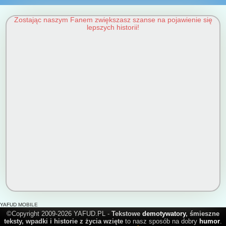
Zostając naszym Fanem zwiększasz szanse na pojawienie się
lepszych historii!
YAFUD MOBILE
©Copyright 2009-2026 YAFUD.PL -
Tekstowe
demotywatory
, śmieszne
teksty, wpadki i historie z życia wzięte
to nasz sposób na dobry
humor
.