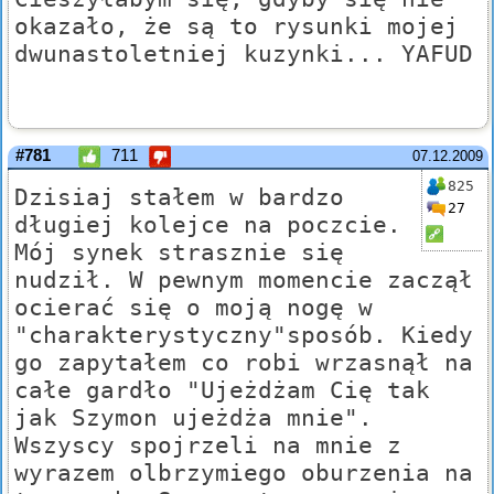
okazało, że są to rysunki mojej
dwunastoletniej kuzynki... YAFUD
#781
711
07.12.2009
825
Dzisiaj stałem w bardzo
27
długiej kolejce na poczcie.
Mój synek strasznie się
nudził. W pewnym momencie zaczął
ocierać się o moją nogę w
"charakterystyczny"sposób. Kiedy
go zapytałem co robi wrzasnął na
całe gardło "Ujeżdżam Cię tak
jak Szymon ujeżdża mnie".
Wszyscy spojrzeli na mnie z
wyrazem olbrzymiego oburzenia na