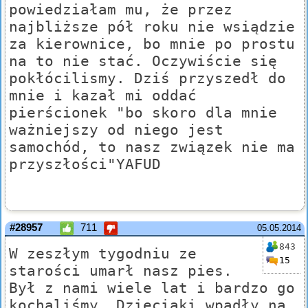
powiedziałam mu, że przez
najbliższe pół roku nie wsiądzie
za kierownice, bo mnie po prostu
na to nie stać. Oczywiście się
pokłócilismy. Dziś przyszedł do
mnie i kazał mi oddać
pierścionek "bo skoro dla mnie
ważniejszy od niego jest
samochód, to nasz związek nie ma
przyszłości"YAFUD
#28957
711
05.05.2014
843
W zeszłym tygodniu ze
15
starości umarł nasz pies.
Był z nami wiele lat i bardzo go
kochaliśmy. Dzieciaki wpadły na