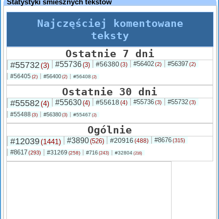
Statystyki śmiesznych tekstów
Najczęściej komentowane
teksty
Ostatnie 7 dni
#55732
#55736
#56380
#56402
#56397
(3)
(3)
(3)
(2)
(2)
#56405
#56400
(2)
#56408
(2)
(2)
Ostatnie 30 dni
#55582
#55630
#55618
#55736
#55732
(4)
(4)
(4)
(3)
(3)
#55488
#56380
(3)
#55467
(3)
(2)
Ogólnie
#12039
#3890
#20916
#8676
(1441)
(526)
(488)
(315)
#8617
#31269
(293)
#716
(258)
#32804
(243)
(216)