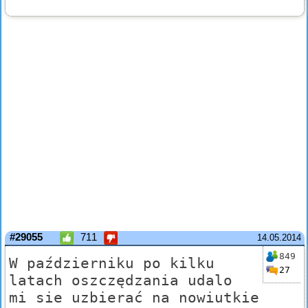
#29055
711
14.05.2014
849
W październiku po kilku
27
latach oszczędzania udalo
mi sie uzbierać na nowiutkie