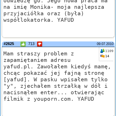
odwiedzę go. Jego nowa praca ma
na imię Monika- moja najlepsza
przyjaciółka oraz (była)
współlokatorka. YAFUD
#2625
713
09.07.2010
1109
Mam straszy problem z
14
zapamiętaniem adresu
yafud.pl. Zawołałem kiedyś mamę,
chcąc pokazać jej fajną stronę
[yafud]. W pasku wpisałem tylko
"y", zjechałem strzałką w dół i
nacisnąłem enter... otwierając
filmik z youporn.com. YAFUD