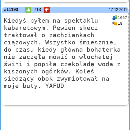
#11193
713
17.12.2011
1067
Kiedyś byłem na spektaklu
18
kabaretowym. Pewien skecz
traktował o zachciankach
ciążowych. Wszystko śmiesznie,
do czasu kiedy główna bohaterka
nie zaczęła mówić o włochatej
świni i popiła czekoladę wodą z
kiszonych ogórków. Koleś
siedzący obok zwymiotował na
moje buty. YAFUD