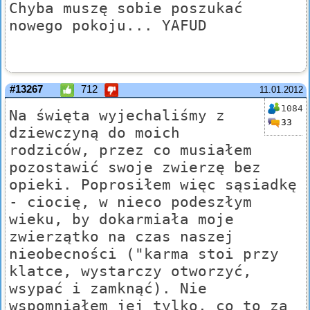
Chyba muszę sobie poszukać
nowego pokoju... YAFUD
#13267
712
11.01.2012
1084
Na święta wyjechaliśmy z
33
dziewczyną do moich
rodziców, przez co musiałem
pozostawić swoje zwierzę bez
opieki. Poprosiłem więc sąsiadkę
- ciocię, w nieco podeszłym
wieku, by dokarmiała moje
zwierzątko na czas naszej
nieobecności ("karma stoi przy
klatce, wystarczy otworzyć,
wsypać i zamknąć). Nie
wspomniałem jej tylko, co to za