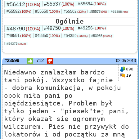
#56412
#55537
#55694
(100%)
(100%)
(100%)
#55592
#55550
#55502
(100%)
(100%)
#55578
(33%)
#55488
(0%)
(0%)
Ogólnie
#48790
#49750
#49256
(100%)
(100%)
(100%)
#49591
#48850
#54359
(100%)
(100%)
#53956
(100%)
(100%)
#54375
(100%)
#23599
712
02.05.2013
898
Niedawno znalazłam bardzo
19
tani pokój. Wszystko fajnie
- dobra komunikacja, w pokoju
obok miła pani po
pięćdziesiątce. Problem był
tylko jeden - "piesek"tej pani,
który okazał się ogromnym
wilczurem. Pies nie przywykł do
lokatorów i od początku za mną