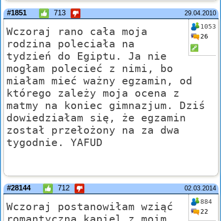
#1851
713
29.04.2010
1053
Wczoraj rano cała moja
26
rodzina poleciała na
tydzień do Egiptu. Ja nie
mogłam polecieć z nimi, bo
miałam mieć ważny egzamin, od
którego zależy moja ocena z
matmy na koniec gimnazjum. Dziś
dowiedziałam się, że egzamin
został przełożony na za dwa
tygodnie. YAFUD
#28144
712
02.03.2014
884
Wczoraj postanowiłam wziąć
22
romantyczną kąpiel z moim