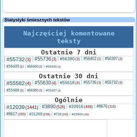
Statystyki śmiesznych tekstów
Najczęściej komentowane
teksty
Ostatnie 7 dni
#55732
#55736
#56380
#56402
#56397
(3)
(3)
(3)
(2)
(2)
#56405
#56400
(2)
#56408
(2)
(2)
Ostatnie 30 dni
#55582
#55630
#55618
#55736
#55732
(4)
(4)
(4)
(3)
(3)
#55488
#56380
(3)
#55467
(3)
(2)
Ogólnie
#12039
#3890
#20916
#8676
(1441)
(526)
(488)
(315)
#8617
#31269
(293)
#716
(258)
#32804
(243)
(216)