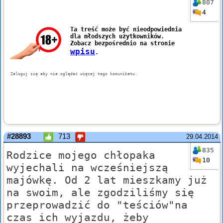
807
4
#28893
713
29.04.2014
835
Rodzice mojego chłopaka
10
wyjechali na wcześniejszą
majówkę. Od 2 lat mieszkamy już
na swoim, ale zgodziliśmy się
przeprowadzić do "teściów"na
czas ich wyjazdu, żeby