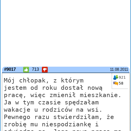
#9017
713
11.08.2011
921
Mój chłopak, z którym
58
jestem od roku dostał nową
pracę, więc zmienił mieszkanie.
Ja w tym czasie spędzałam
wakacje u rodziców na wsi.
Pewnego razu stwierdziłam, że
zrobię mu niespodziankę i