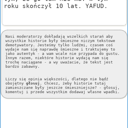
roku skończył 10 lat. YAFUD.
Nasi moderatorzy dokładają wszelkich starań aby
wszystkie historie były śmieszne niczym tekstowe
demotywatory. Jesteśmy tylko ludźmi, czasem coś
wydaje nam się naprawdę śmieszne i traktujemy to
jako autentyk - a wam wcale nie przypada do gustu.
Innym razem, niektóre historie wydają nam się
trochę naciągane - a wy uważacie, że tekst jest
bardzo zabawny.
Liczy się opinia większości, dlatego nie bądź
obojętny
głosuj
. Chcesz, żeby historie tutaj
zamieszczane były jeszcze śmieszniejsze? - głosuj,
komentuj i przede wszystkim dodawaj własne wpadki.