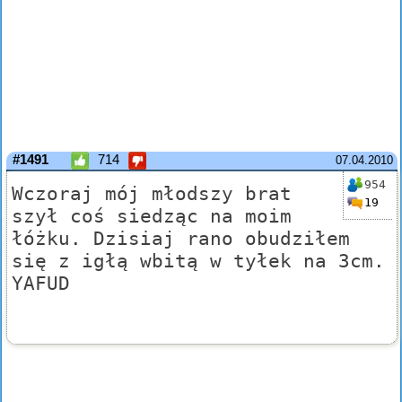
#1491
714
07.04.2010
954
Wczoraj mój młodszy brat
19
szył coś siedząc na moim
łóżku. Dzisiaj rano obudziłem
się z igłą wbitą w tyłek na 3cm.
YAFUD