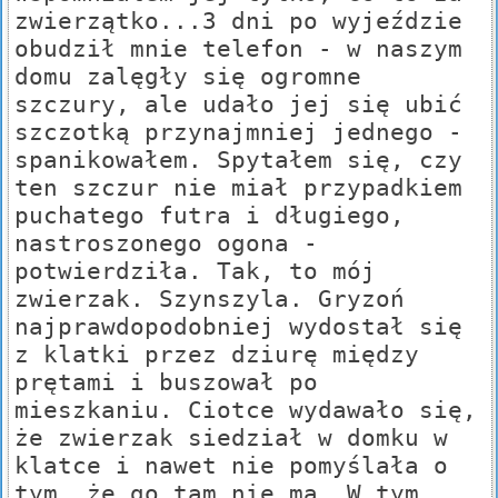
zwierzątko...3 dni po wyjeździe
obudził mnie telefon - w naszym
domu zalęgły się ogromne
szczury, ale udało jej się ubić
szczotką przynajmniej jednego -
spanikowałem. Spytałem się, czy
ten szczur nie miał przypadkiem
puchatego futra i długiego,
nastroszonego ogona -
potwierdziła. Tak, to mój
zwierzak. Szynszyla. Gryzoń
najprawdopodobniej wydostał się
z klatki przez dziurę między
prętami i buszował po
mieszkaniu. Ciotce wydawało się,
że zwierzak siedział w domku w
klatce i nawet nie pomyślała o
tym, że go tam nie ma. W tym