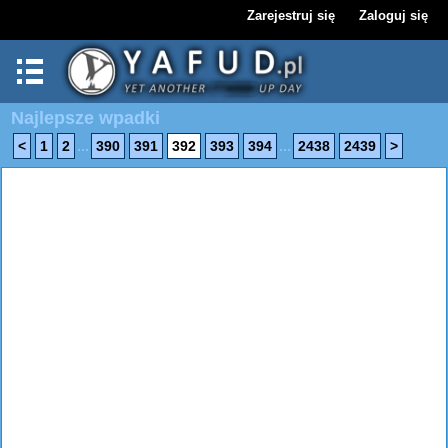
Zarejestruj się
Zaloguj się
Najlepsze wpadki
...
...
<
1
2
390
391
392
393
394
2438
2439
>