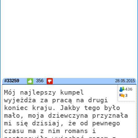
#33259
356
28.05.2015
436
Mój najlepszy kumpel
3
wyjeżdża za pracą na drugi
koniec kraju. Jakby tego było
mało, moja dziewczyna przyznała
mi się dzisiaj, że od pewnego
czasu ma z nim romans i