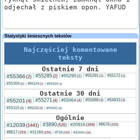
odjechał z piskiem opon. YAFUD
Statystyki śmiesznych tekstów
Najczęściej komentowane
teksty
Ostatnie 7 dni
#55366
#55285
#55290
#55291
#55172
(2)
(2)
(1)
(1)
(1)
#55304
#55124
(1)
#55300
(1)
(1)
Ostatnie 30 dni
#55201
#55271
#55064
#55088
#54933
(4)
(4)
(4)
(3)
(3)
#55115
#55232
(3)
#55091
(3)
(3)
Ogólnie
#12039
#3890
#20916
#8676
(1441)
(526)
(399)
(315)
#8617
#31269
(293)
#716
(258)
#32804
(243)
(216)