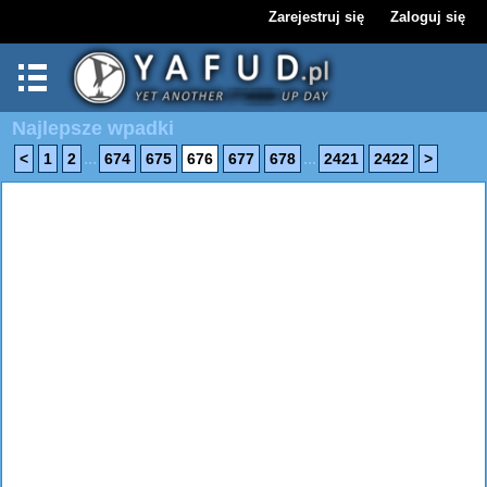
Zarejestruj się
Zaloguj się
Najlepsze wpadki
...
...
<
1
2
674
675
676
677
678
2421
2422
>