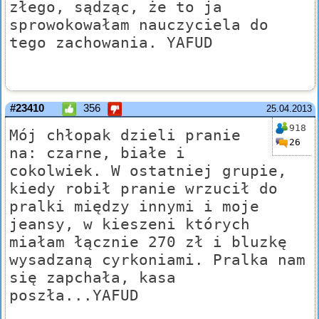
złego, sądząc, że to ja
sprowokowałam nauczyciela do
tego zachowania. YAFUD
#23410
356
25.04.2013
918
Mój chłopak dzieli pranie
26
na: czarne, białe i
cokolwiek. W ostatniej grupie,
kiedy robił pranie wrzucił do
pralki między innymi i moje
jeansy, w kieszeni których
miałam łącznie 270 zł i bluzkę
wysadzaną cyrkoniami. Pralka nam
się zapchała, kasa
poszła...YAFUD