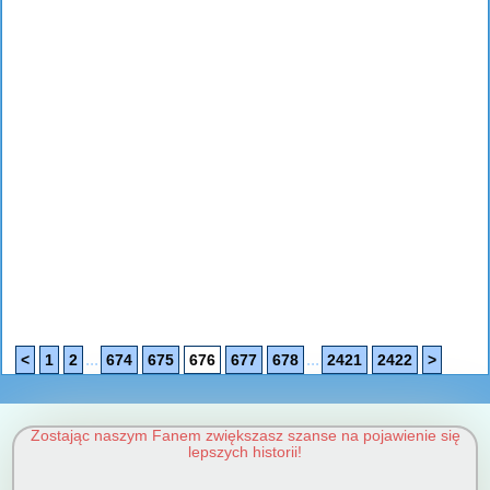
...
...
<
1
2
674
675
676
677
678
2421
2422
>
Zostając naszym Fanem zwiększasz szanse na pojawienie się
lepszych historii!