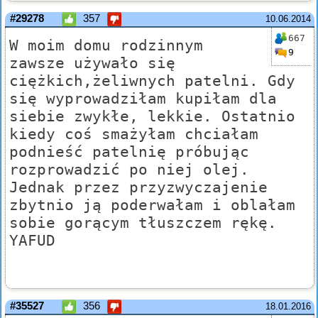
#29278
357
10.06.2014
667
W moim domu rodzinnym
9
zawsze używało się
ciężkich,żeliwnych patelni. Gdy
się wyprowadziłam kupiłam dla
siebie zwykłe, lekkie. Ostatnio
kiedy coś smażyłam chciałam
podnieść patelnię próbując
rozprowadzić po niej olej.
Jednak przez przyzwyczajenie
zbytnio ją poderwałam i oblałam
sobie gorącym tłuszczem rękę.
YAFUD
#35527
356
18.01.2016