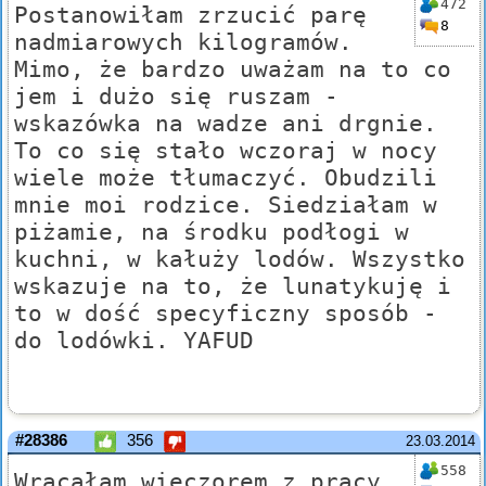
472
Postanowiłam zrzucić parę
8
nadmiarowych kilogramów.
Mimo, że bardzo uważam na to co
jem i dużo się ruszam -
wskazówka na wadze ani drgnie.
To co się stało wczoraj w nocy
wiele może tłumaczyć. Obudzili
mnie moi rodzice. Siedziałam w
piżamie, na środku podłogi w
kuchni, w kałuży lodów. Wszystko
wskazuje na to, że lunatykuję i
to w dość specyficzny sposób -
do lodówki. YAFUD
#28386
356
23.03.2014
558
Wracałam wieczorem z pracy.