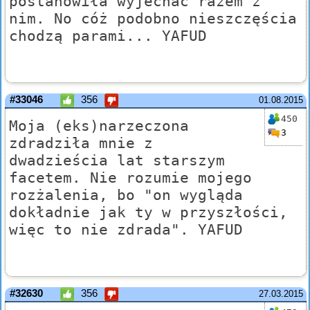
postanowiła wyjechać razem z
nim. No cóż podobno nieszczęścia
chodzą parami... YAFUD
#33046
356
01.08.2015
450
Moja (eks)narzeczona
3
zdradziła mnie z
dwadzieścia lat starszym
facetem. Nie rozumie mojego
rozżalenia, bo "on wygląda
dokładnie jak ty w przyszłości,
więc to nie zdrada". YAFUD
#32630
356
27.03.2015