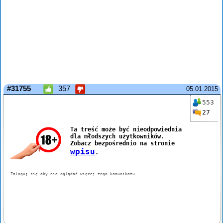
#31755
357
05.01.2015
553
27