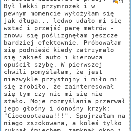
11
Był lekki przymrozek i w
pewnym momencie wyłożyłam się
jak długa... ledwo udało mi się
wstać i przejść parę metrów -
znowu się poślizgnęłam jeszcze
bardziej efektownie. Próbowałam
się podnieść kiedy zatrzymało
się jakieś auto i kierowca
opuścił szybę. W pierwszej
chwili pomyślałam, że jest
niezwykle przystojny i miło mi
się zrobiło, że zainteresował
się tym czy nic mi się nie
stało. Moje rozmyślania przerwał
jego głośny i donośny krzyk:
"Cioooootaaaa!!!". Spojrzałam na
niego zszokowana, a koleś tylko
ryknął śmiechem, zamknął okno i