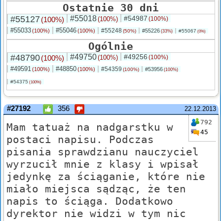
Ostatnie 30 dni
#55127
#55018
#54987
(100%)
(100%)
(100%)
#55033
#55046
#55248
(100%)
(100%)
#55226
(50%)
#55067
(33%)
(0%)
Ogólnie
#48790
#49750
#49256
(100%)
(100%)
(100%)
#49591
#48850
#54359
(100%)
(100%)
#53956
(100%)
(100%)
#54375
(100%)
#27192
356
22.12.2013
792
Mam tatuaż na nadgarstku w
45
postaci napisu. Podczas
pisania sprawdzianu nauczyciel
wyrzucił mnie z klasy i wpisał
jedynkę za ściąganie, które nie
miało miejsca sądząc, że ten
napis to ściąga. Dodatkowo
dyrektor nie widzi w tym nic