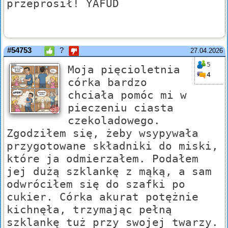
przeprosił! YAFUD
#54753
?
27.04.2026
5
Moja pięcioletnia
4
córka bardzo
chciała pomóc mi w
pieczeniu ciasta
czekoladowego.
Zgodziłem się, żeby wsypywała
przygotowane składniki do miski,
które ja odmierzałem. Podałem
jej dużą szklankę z mąką, a sam
odwróciłem się do szafki po
cukier. Córka akurat potężnie
kichnęła, trzymając pełną
szklankę tuż przy swojej twarzy.