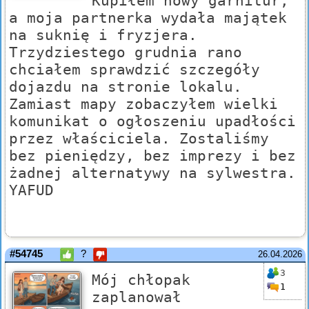
Kupiłem nowy garnitur,
a moja partnerka wydała majątek
na suknię i fryzjera.
Trzydziestego grudnia rano
chciałem sprawdzić szczegóły
dojazdu na stronie lokalu.
Zamiast mapy zobaczyłem wielki
komunikat o ogłoszeniu upadłości
przez właściciela. Zostaliśmy
bez pieniędzy, bez imprezy i bez
żadnej alternatywy na sylwestra.
YAFUD
#54745
?
26.04.2026
3
Mój chłopak
1
zaplanował