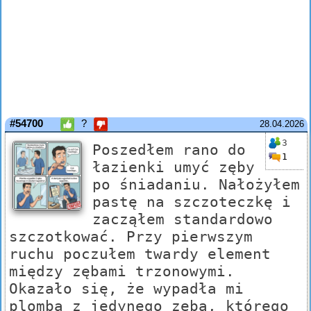
#54700
?
28.04.2026
3
Poszedłem rano do
1
łazienki umyć zęby
po śniadaniu. Nałożyłem
pastę na szczoteczkę i
zacząłem standardowo
szczotkować. Przy pierwszym
ruchu poczułem twardy element
między zębami trzonowymi.
Okazało się, że wypadła mi
plomba z jedynego zęba, którego