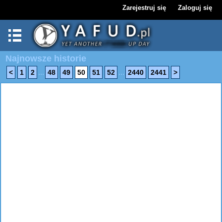
Zarejestruj się
Zaloguj się
Najnowsze historie
...
...
<
1
2
48
49
50
51
52
2440
2441
>