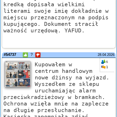
kredką dopisała wielkimi
literami swoje imię dokładnie w
miejscu przeznaczonym na podpis
kupującego. Dokument stracił
ważność urzędową. YAFUD.
#54737
?
28.04.2026
6
Kupowałem w
1
centrum handlowym
nowe dżinsy na wyjazd.
Wyszedłem ze sklepu
uruchamiając alarm
przeciwkradzieżowy w bramkach.
Ochrona wzięła mnie na zaplecze
na długie przesłuchanie.
Kasjerka zapomniała zdjąć