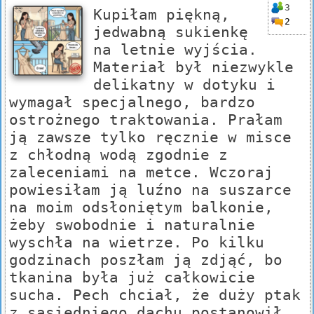
3
Kupiłam piękną,
2
jedwabną sukienkę
na letnie wyjścia.
Materiał był niezwykle
delikatny w dotyku i
wymagał specjalnego, bardzo
ostrożnego traktowania. Prałam
ją zawsze tylko ręcznie w misce
z chłodną wodą zgodnie z
zaleceniami na metce. Wczoraj
powiesiłam ją luźno na suszarce
na moim odsłoniętym balkonie,
żeby swobodnie i naturalnie
wyschła na wietrze. Po kilku
godzinach poszłam ją zdjąć, bo
tkanina była już całkowicie
sucha. Pech chciał, że duży ptak
z sąsiedniego dachu postanowił