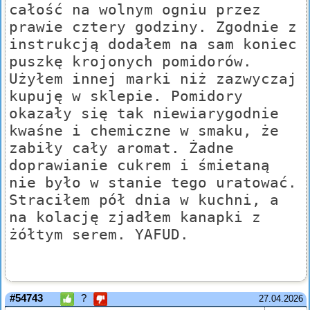
całość na wolnym ogniu przez
prawie cztery godziny. Zgodnie z
instrukcją dodałem na sam koniec
puszkę krojonych pomidorów.
Użyłem innej marki niż zazwyczaj
kupuję w sklepie. Pomidory
okazały się tak niewiarygodnie
kwaśne i chemiczne w smaku, że
zabiły cały aromat. Żadne
doprawianie cukrem i śmietaną
nie było w stanie tego uratować.
Straciłem pół dnia w kuchni, a
na kolację zjadłem kanapki z
żółtym serem. YAFUD.
#54743
?
27.04.2026