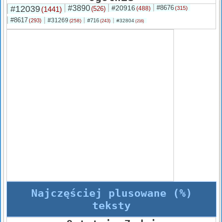
#12039
#3890
#20916
#8676
(1441)
(526)
(488)
(315)
#8617
#31269
(293)
#716
(258)
#32804
(243)
(216)
Najczęściej plusowane (%)
teksty