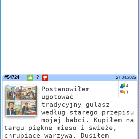
#54724
?
27.04.2026
4
Postanowiłem
1
ugotować
tradycyjny gulasz
według starego przepisu
mojej babci. Kupiłem na
targu piękne mięso i świeże,
chrupiące warzywa. Dusiłem