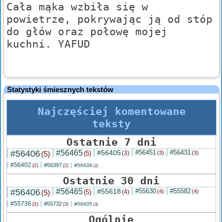
Cała mąka wzbiła się w
powietrze, pokrywając ją od stóp
do głów oraz połowę mojej
kuchni. YAFUD
Statystyki śmiesznych tekstów
Najczęściej komentowane
teksty
Ostatnie 7 dni
#56406
#56465
#56405
#56451
#56431
(5)
(5)
(3)
(3)
(3)
#56402
#56397
(2)
#56438
(2)
(2)
Ostatnie 30 dni
#56406
#56465
#55618
#55630
#55582
(5)
(5)
(4)
(4)
(4)
#55736
#55732
(3)
#56405
(3)
(3)
Ogólnie