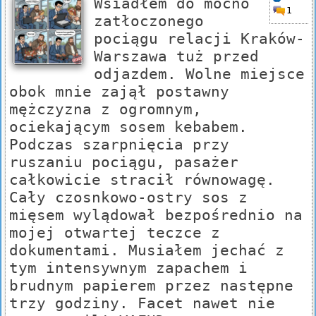
Wsiadłem do mocno
1
zatłoczonego
pociągu relacji Kraków-
Warszawa tuż przed
odjazdem. Wolne miejsce
obok mnie zajął postawny
mężczyzna z ogromnym,
ociekającym sosem kebabem.
Podczas szarpnięcia przy
ruszaniu pociągu, pasażer
całkowicie stracił równowagę.
Cały czosnkowo-ostry sos z
mięsem wylądował bezpośrednio na
mojej otwartej teczce z
dokumentami. Musiałem jechać z
tym intensywnym zapachem i
brudnym papierem przez następne
trzy godziny. Facet nawet nie