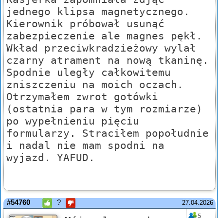
jednego klipsa magnetycznego.
Kierownik próbował usunąć
zabezpieczenie ale magnes pękł.
Wkład przeciwkradzieżowy wylał
czarny atrament na nową tkaninę.
Spodnie uległy całkowitemu
zniszczeniu na moich oczach.
Otrzymałem zwrot gotówki
(ostatnia para w tym rozmiarze)
po wypełnieniu pięciu
formularzy. Straciłem popołudnie
i nadal nie mam spodni na
wyjazd. YAFUD.
#54760
?
27.04.2026
5