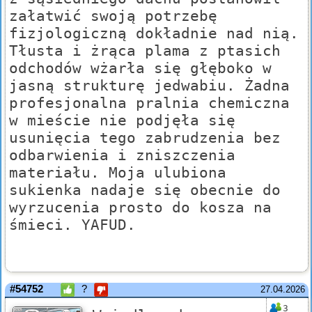
załatwić swoją potrzebę
fizjologiczną dokładnie nad nią.
Tłusta i żrąca plama z ptasich
odchodów wżarła się głęboko w
jasną strukturę jedwabiu. Żadna
profesjonalna pralnia chemiczna
w mieście nie podjęła się
usunięcia tego zabrudzenia bez
odbarwienia i zniszczenia
materiału. Moja ulubiona
sukienka nadaje się obecnie do
wyrzucenia prosto do kosza na
śmieci. YAFUD.
#54752
?
27.04.2026
3