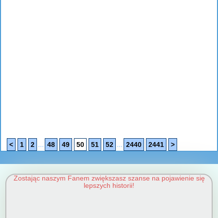
...
...
<
1
2
48
49
50
51
52
2440
2441
>
Zostając naszym Fanem zwiększasz szanse na pojawienie się
lepszych historii!