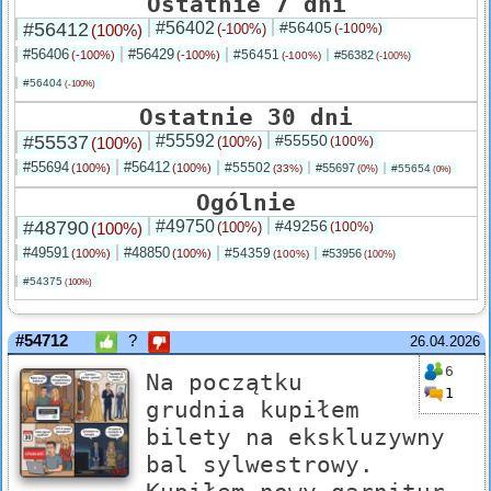
Ostatnie 7 dni
#56412
#56402
#56405
(100%)
(-100%)
(-100%)
#56406
#56429
#56451
(-100%)
(-100%)
#56382
(-100%)
(-100%)
#56404
(-100%)
Ostatnie 30 dni
#55537
#55592
#55550
(100%)
(100%)
(100%)
#55694
#56412
#55502
(100%)
(100%)
#55697
(33%)
#55654
(0%)
(0%)
Ogólnie
#48790
#49750
#49256
(100%)
(100%)
(100%)
#49591
#48850
#54359
(100%)
(100%)
#53956
(100%)
(100%)
#54375
(100%)
#54712
?
26.04.2026
6
Na początku
1
grudnia kupiłem
bilety na ekskluzywny
bal sylwestrowy.