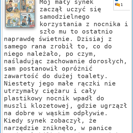
Mój mały synek
1
zaczął uczyć się
samodzielnego
korzystania z nocnika i
szło mu to ostatnio
naprawdę świetnie. Dzisiaj z
samego rana zrobił to, co do
niego należało, po czym,
naśladując zachowanie dorosłych,
sam postanowił opróżnić
zawartość do dużej toalety.
Niestety jego małe rączki nie
utrzymały ciężaru i cały
plastikowy nocnik wpadł do
muszli klozetowej, gdzie ugrzązł
na dobre w wąskim odpływie.
Kiedy synek zobaczył, że
narzędzie zniknęło, w panice