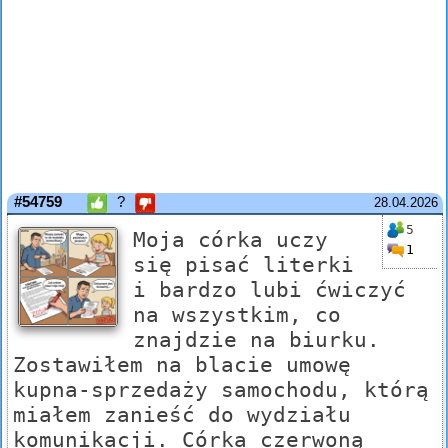
#54759
?
28.04.2026
5
Moja córka uczy
1
się pisać literki
i bardzo lubi ćwiczyć
na wszystkim, co
znajdzie na biurku.
Zostawiłem na blacie umowę
kupna-sprzedaży samochodu, którą
miałem zanieść do wydziału
komunikacji. Córka czerwoną