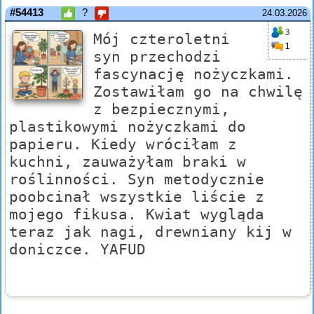
#54413
?
24.03.2026
3
Mój czteroletni
1
syn przechodzi
fascynację nożyczkami.
Zostawiłam go na chwilę
z bezpiecznymi,
plastikowymi nożyczkami do
papieru. Kiedy wróciłam z
kuchni, zauważyłam braki w
roślinności. Syn metodycznie
poobcinał wszystkie liście z
mojego fikusa. Kwiat wygląda
teraz jak nagi, drewniany kij w
doniczce. YAFUD