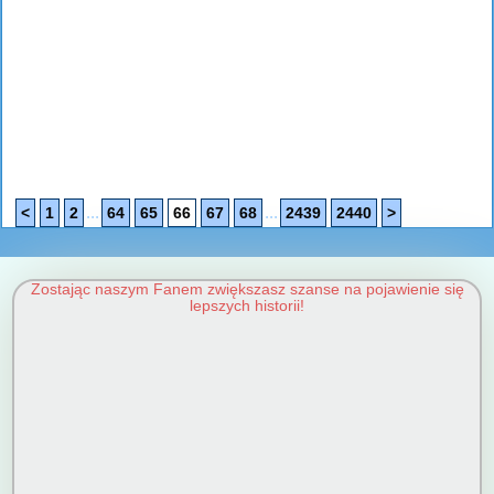
...
...
<
1
2
64
65
66
67
68
2439
2440
>
Zostając naszym Fanem zwiększasz szanse na pojawienie się
lepszych historii!