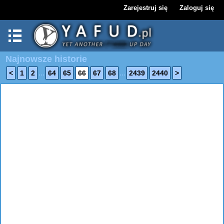
Zarejestruj się
Zaloguj się
Najnowsze historie
...
...
<
1
2
64
65
66
67
68
2439
2440
>