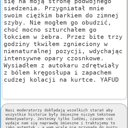
się na moją stronę podwójnego
siedzenia. Przygniatał mnie
swoim ciężkim barkiem do zimnej
szyby. Nie mogłem go obudzić,
choć mocno szturchałem go
łokciem w żebra. Przez bite trzy
godziny tkwiłem zgnieciony w
nienaturalnej pozycji, wdychając
intensywne opary czosnkowe.
Wysiadłem z autokaru zdrętwiały
z bólem kręgosłupa i zapachem
cudzej kolacji na kurtce. YAFUD
Nasi moderatorzy dokładają wszelkich starań aby
wszystkie historie były śmieszne niczym tekstowe
demotywatory. Jesteśmy tylko ludźmi, czasem coś
wydaje nam się naprawdę śmieszne i traktujemy to
jako autentyk - a wam wcale nie przypada do gustu.