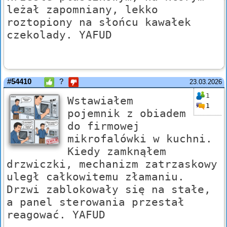
leżał zapomniany, lekko
roztopiony na słońcu kawałek
czekolady. YAFUD
#54410
?
23.03.2026
1
Wstawiałem
1
pojemnik z obiadem
do firmowej
mikrofalówki w kuchni.
Kiedy zamknąłem
drzwiczki, mechanizm zatrzaskowy
uległ całkowitemu złamaniu.
Drzwi zablokowały się na stałe,
a panel sterowania przestał
reagować. YAFUD