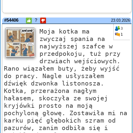
#54406
?
23.03.2026
3
Moja kotka ma
1
zwyczaj spania na
najwyższej szafce w
przedpokoju, tuż przy
drzwiach wejściowych.
Rano wiązałem buty, żeby wyjść
do pracy. Nagle usłyszałem
dźwięk dzwonka listonosza.
Kotka, przerażona nagłym
hałasem, skoczyła ze swojej
kryjówki prosto na moją
pochyloną głowę. Zostawiła mi na
karku pięć głębokich szram od
pazurów, zanim odbiła się i