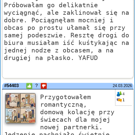
Próbowałam go delikatnie
wyciągnąć, ale zaklinował się na
dobre. Pociągnęłam mocniej i
obcas po prostu ułamał się przy
samej podeszwie. Resztę drogi do
biura musiałam iść kuśtykając na
jednej nodze z obcasem, a na
drugiej na płasko. YAFUD
#54403
?
24.03.2026
4
Przygotowałem
1
romantyczną,
domową kolację przy
świecach dla mojej
nowej partnerki.
Jedzenie pachniało świetnie,