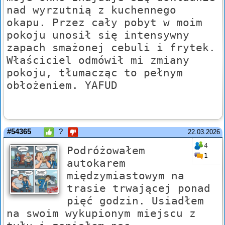
nad wyrzutnią z kuchennego
okapu. Przez cały pobyt w moim
pokoju unosił się intensywny
zapach smażonej cebuli i frytek.
Właściciel odmówił mi zmiany
pokoju, tłumacząc to pełnym
obłożeniem. YAFUD
#54365
?
22.03.2026
4
Podróżowałem
1
autokarem
międzymiastowym na
trasie trwającej ponad
pięć godzin. Usiadłem
na swoim wykupionym miejscu z