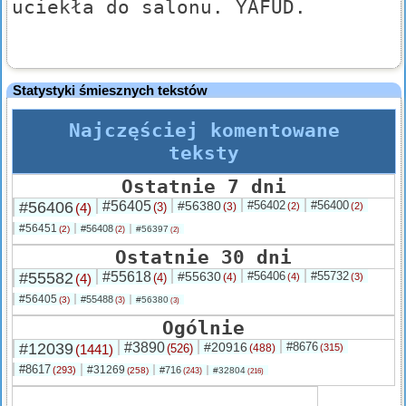
uciekła do salonu. YAFUD.
Statystyki śmiesznych tekstów
Najczęściej komentowane
teksty
Ostatnie 7 dni
#56406
#56405
#56380
#56402
#56400
(4)
(3)
(3)
(2)
(2)
#56451
#56408
(2)
#56397
(2)
(2)
Ostatnie 30 dni
#55582
#55618
#55630
#56406
#55732
(4)
(4)
(4)
(4)
(3)
#56405
#55488
(3)
#56380
(3)
(3)
Ogólnie
#12039
#3890
#20916
#8676
(1441)
(526)
(488)
(315)
#8617
#31269
(293)
#716
(258)
#32804
(243)
(216)