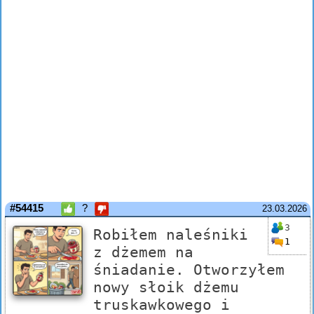
#54415
?
23.03.2026
3
Robiłem naleśniki
1
z dżemem na
śniadanie. Otworzyłem
nowy słoik dżemu
truskawkowego i