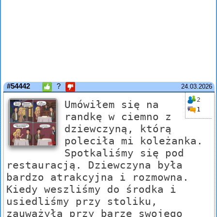
#54442
?
24.03.2026
2
Umówiłem się na
1
randkę w ciemno z
dziewczyną, którą
poleciła mi koleżanka.
Spotkaliśmy się pod
restauracją. Dziewczyna była
bardzo atrakcyjna i rozmowna.
Kiedy weszliśmy do środka i
usiedliśmy przy stoliku,
zauważyła przy barze swojego