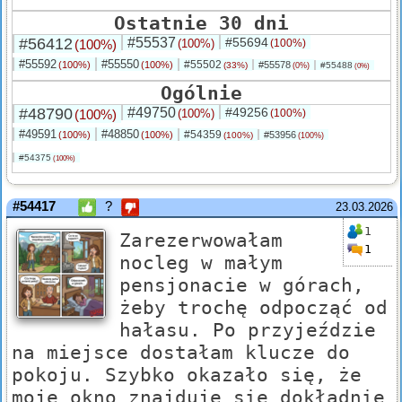
Ostatnie 30 dni
#56412
#55537
#55694
(100%)
(100%)
(100%)
#55592
#55550
#55502
(100%)
(100%)
#55578
(33%)
#55488
(0%)
(0%)
Ogólnie
#48790
#49750
#49256
(100%)
(100%)
(100%)
#49591
#48850
#54359
(100%)
(100%)
#53956
(100%)
(100%)
#54375
(100%)
#54417
?
23.03.2026
1
Zarezerwowałam
1
nocleg w małym
pensjonacie w górach,
żeby trochę odpocząć od
hałasu. Po przyjeździe
na miejsce dostałam klucze do
pokoju. Szybko okazało się, że
moje okno znajduje się dokładnie