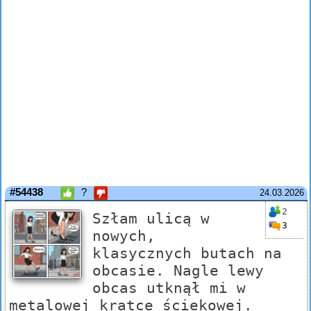
#54438
?
24.03.2026
2
Szłam ulicą w
3
nowych,
klasycznych butach na
obcasie. Nagle lewy
obcas utknął mi w
metalowej kratce ściekowej.