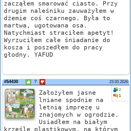
zacząłem smarować ciasto. Przy
drugim naleśniku zauważyłem w
dżemie coś czarnego. Była to
martwa, ugotowana osa.
Natychmiast straciłem apetyt!
Wyrzuciłem całe śniadanie do
kosza i poszedłem do pracy
głodny. YAFUD
#54430
?
23.03.2026
2
Założyłem jasne
1
lniane spodnie na
letnią imprezę u
znajomych w ogrodzie.
Usiadłem na białym
krześle plastikowym, na którym